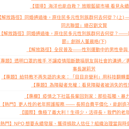
【環境】海洋也能自救？ 放眼藍碳市場 看見永
【解放路徑】同婚通過後，原住民多元性別族群何去何從？(上) 
同志聯盟」總召劉文賢
【解放路徑】同婚通過後，原住民多元性別族群何去何從？——專
節」創辦人董晨晧(下)
【解放路徑】全民普及——性別運動中的男性參與
【專題】透明口罩的推手 不讓疫情阻斷聽損朋友與社會的溝通／
事長謝莉芳
【專題】給特教不再失語的未來：「目目非營利」用科技翻轉
【專題】為障礙者充權：看見障礙者被消失的性
【專欄】疫情之下社區長輩回到家：那些孤獨、暴
【熱門】更人性的老年照護服務 —— 長照自費平價化，能創造
【國際】像極了義大利！生得少，活得長，我們的老
熱門】NPO 想要永續發展、獲得捐款人信任？組織治理當與時