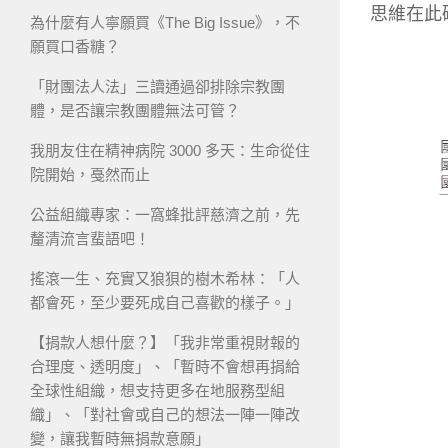
思維在此
為什麼有人寧願買《The Big Issue》，不
願買口香糖？
「財團法人法」三讀通過卻排除宗教團
體，是否讓宗教團體無法可管？
我朋友住在精神病院 3000 多天：生命從住
院開始，戞然而止
公益組織專家：一窩蜂批評慈濟之前，先
釐清流言蜚語吧！
搖滾一生、充實又狼狽的樹木希林：「人
都會死，至少要死成自己喜歡的樣子。」
【捐款人想什麼？】「我非常重視財報的
合理度、透明度」、「暫時不會想再捐給
全球性組織，想支持更多在地服務型組
織」、「對社會或自己的想法一陣一陣改
變，讓我暫時無捐款意願」