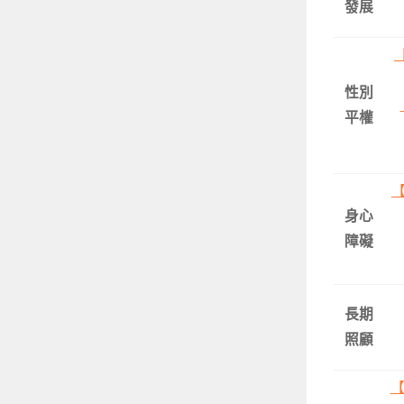
發展
性別
平權
身心
障礙
長期
照顧
【