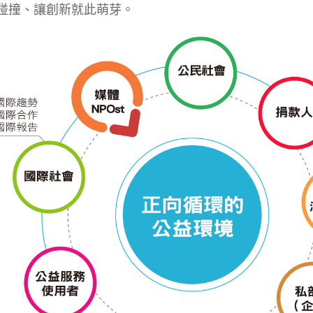
碰撞、讓創新就此萌芽。