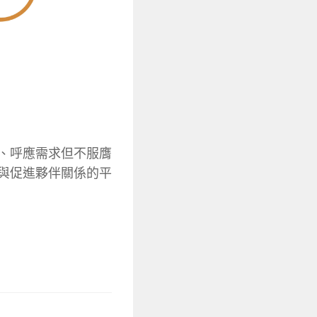
、呼應需求但不服膺
與促進夥伴關係的平