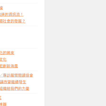
線
知道的資訊流！
類社會的發展？
化的將來
文化
起創新海風
／專訪展臂閱讀協會
O讓改變繼續發生
組織給我們的力量
式
進器