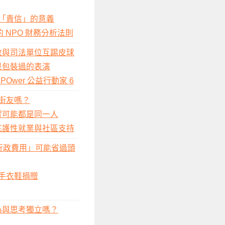
「責信」的意義
NPO 財務分析法則
政與司法單位互踢皮球
是包裝過的表演
wer 公益行動家 6
街友嗎？
實可能都是同一人
庇護性就業與社區支持
行政費用」可能省過頭
手衣鞋捐贈
為與思考獨立嗎？