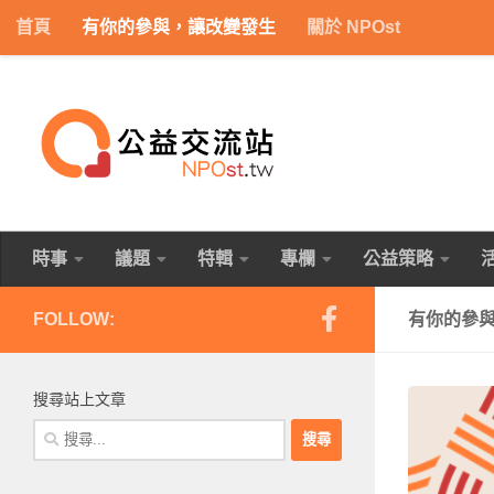
首頁
有你的參與，讓改變發生
關於 NPOst
Skip to content
時事
議題
特輯
專欄
公益策略
FOLLOW:
有你的參
搜尋站上文章
搜
尋
關