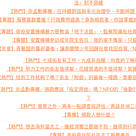
法」刻不容緩
【熱門】余孟勳專欄／在持續對話與多元治理中，不斷辨證
【專題】服務客群重複？行政費用過高？身為捐款者，你該掌握的 
【專題】南投安置機構暴力管教淪「地下法庭」，監察院痛批社
【專題】安置機構參訪成年院生告白：我的家不像家，只
【年會】青藝盟的臺前臺後，讓高關懷少年回歸社會找回自我／NPO
【熱門】七成街友有工作，九成非自願：你真的了解
【熱門】努力工作的街友值得幫，花錢買酒的不值得幫？其
【熱門】找到工作就夠了嗎？街友「脫遊」的最後一哩路，需要
【熱門】余孟勳專欄／捐款應該「指定用途」嗎？NPO的「後勤
了
【熱門】善意之外，再多一點調查與評估／再談非洲二
【專欄】捐款人想什麼？
【熱門】想去海外當志工，連經濟獨立都做不到，做得到行
【專題】南投原住民社區志工服務事件