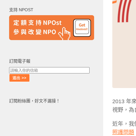
鍵
支持 NPOST
字:
訂閱電子報
2013 年
訂閱粉絲團，好文不漏接！
視野，為
近年，我
照護問題