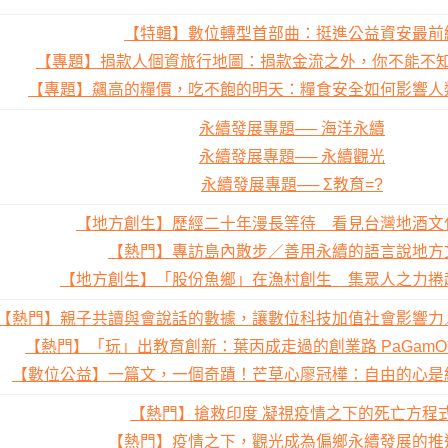
【特輯】數位轉型首部曲：挺進公益資安最前
【專題】捐款人個資旅行地圖：捐款金流之外，你不能不
【專題】飆高的糧價，吃不飽的明天：糧食安全如何影響人
永續發展專題── 海洋永續
永續發展專題── 永續觀光
永續發展專題── Σ教育=?
【地方創生】歷經二十年漫長等待 看見台灣地酒文
【熱門】專訪島內散步／善用永續的語言說地方
【地方創生】「股份魚鄉」在漁村創生 集眾人之力捲
【熱門】親子共讀與會說話的數據，讓數位科技加值社會影響力
【熱門】「玩」出教育創新：葉丙成走過的創業路 PaGam
【數位公益】一篇文，一個奇蹟！芒草心廖冠樺：自由的心是
【熱門】搶救印度 凝視疫情之下的死亡方程
【熱門】疫情之下，觀光成為偏鄉永續發展的推