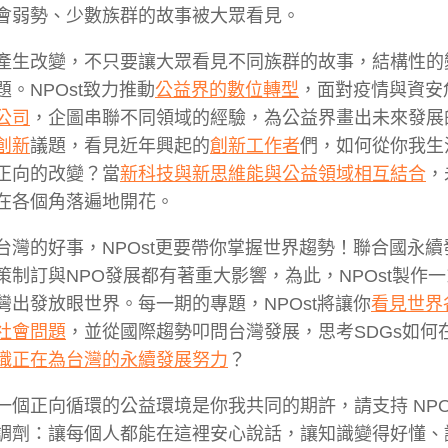
會弱勢、少數族群的故事被大眾看見。
產生改變，不只要讓大眾看見不同族群的故事，結構性的變
。NPOst致力推動
公益界的數位轉型
，面對疫情與資安
公司
，企圖串聯不同領域的經驗，為公益界畫出未來發展
創新
議題，看見近年興起的
創新工作者
們，如何從你我生
正向的改變？當
新科技與新思維能與公益領域相互結合
，
在各個角落遍地開花。
台灣的好事，NPOst更要帶你掌握世界趨勢！聯合國永續
策制訂與NPO發展都有著重大影響，為此，NPOst製作
灣出發放眼世界。每一期的專題，NPOst將讓你
看見世界
社會問題
，並從國際趨勢叩問台灣發展，思考SDGs如何
織正在為台灣的永續發展努力
？
一個正向循環的公益環境是你我共同的期許，請支持
NPO
調劑：讓每個人都能在這裡安心說話，讓知識變得好懂、