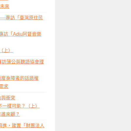
續未來
——專訪「臺灣原住民
訪「Adju阿督音樂
（上）
專訪蒲公英聽語協會理
重度身障者的話語權
需求
力與衝突
不一樣可能？（上）
年誰來顧？
俱進，建置「財團法人