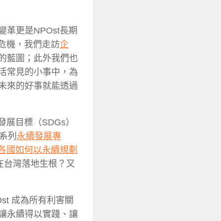
革更是NPOst長期
危機，我們走訪
企
的藍圖；此外我們也
活常見的小事中，為
未來的好事就能透過
發展目標（SDGs）
一系列
永續發展專
各國如何以永續規劃
在台灣落地生根？又
st
成為所有利害關
讓永續得以實踐、讓