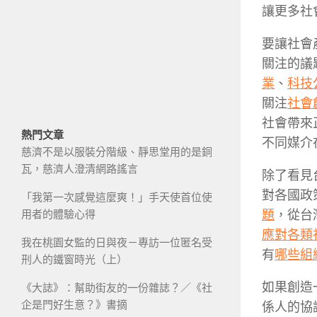
讓更多社
要讓社會
關注的議題
業
、
科技
關注
社會
社會帶來
熱門文章
不同媒介
慈濟不是以服裝分階級、靜思堂用的是銅
瓦，慈濟人澄清網路謠言
除了看見
對各國政
「我第一次感覺這麼爽！」手天使首位使
題
，從台
用者的體驗心得
應對各類
我在桃園女監的日與夜－專訪一位匿名受
有
哪些組
刑人的鐵窗時光（上）
如果創造
《大誌》：幫助街友的一份雜誌？／《社
企是門好生意？》書摘
係人的協