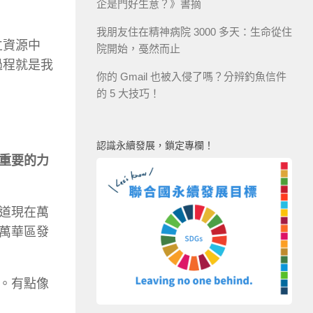
企是門好生意？》書摘
我朋友住在精神病院 3000 多天：生命從住
立資源中
院開始，戞然而止
過程就是我
你的 Gmail 也被入侵了嗎？分辨釣魚信件
的 5 大技巧！
認識永續發展，鎖定專欄！
重要的力
道現在萬
萬華區發
。有點像