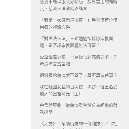
慈濟不是以服裝分階級、靜思堂用的是銅
瓦，慈濟人澄清網路謠言
「我第一次感覺這麼爽！」手天使首位使
用者的體驗心得
「財團法人法」三讀通過卻排除宗教團
體，是否讓宗教團體無法可管？
公益組織專家：一窩蜂批評慈濟之前，先
釐清流言蜚語吧！
把錢捐給慈濟就不管了，算不算做善事？
我在桃園女監的日與夜－專訪一位匿名受
刑人的鐵窗時光（上）
余孟勳專欄／從慈濟看台灣公益組織的財
務透明
《大誌》：幫助街友的一份雜誌？／《社