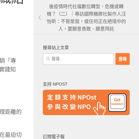
後疫情時代社福數位轉型，危機或轉
機？（二）｜專訪國際橋牌社製作人汪
怡昕：不管是我，或任何正在絕境中的
人，要願意勇敢、願意拜託
搜尋站上文章
搜
銷「專
尋
實踐知
關
鍵
支持 NPOST
字:
理距離的
在最迫切
訂閱電子報