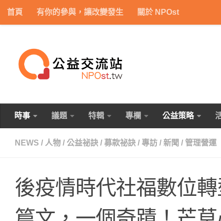
首頁
有你的參與，讓改變發生
關於 NPOst
Skip to content
時事
議題
特輯
專欄
公益策略
NEWS
/
人物
/
公益祕訣
/
募款祕訣
/
專訪
/
新聞
/
管理營運
後疫情時代社福數位轉
篇文，一個奇蹟！芒草