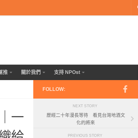
幫推
關於我們
支持 NPOst
FOLLOW:
NEXT STORY
｜一
歷經二十年漫長等待 看見台灣地酒文
化的將來
織給
PREVIOUS STORY