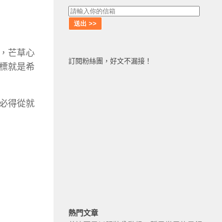
，芒草心
訂閱粉絲團，好文不漏接！
標就是希
必得從就
熱門文章