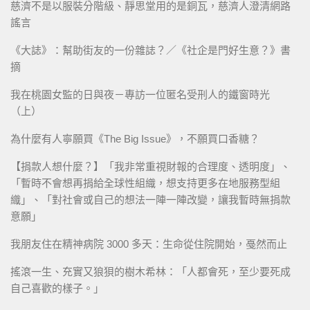
慈濟不是以服裝分階級、靜思堂用的是銅瓦，慈濟人澄清網路
謠言
《大誌》：幫助街友的一份雜誌？／《社企是門好生意？》書
摘
我在桃園女監的日與夜－專訪一位匿名受刑人的鐵窗時光
（上）
為什麼有人寧願買《The Big Issue》，不願買口香糖？
【捐款人想什麼？】「我非常重視財報的合理度、透明度」、
「暫時不會想再捐給全球性組織，想支持更多在地服務型組
織」、「對社會或自己的想法一陣一陣改變，讓我暫時無捐款
意願」
我朋友住在精神病院 3000 多天：生命從住院開始，戞然而止
搖滾一生、充實又狼狽的樹木希林：「人都會死，至少要死成
自己喜歡的樣子。」