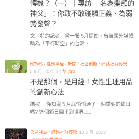
轉機？（一）｜專訪 「名為變態的
神父」：你敢不敢碰觸正義、為弱
勢發聲？
文／特約記者 黨一馨 5月開始，曾被國外媒體
喻為「平行時空」的台灣，...
NEWS
/
性別平權
/
新聞
/
社會創新
/
網路社群經營
3 6 月, 2021
BY
黎 育如
不是那個，是月經！女性生理用品
的創新心法
編按 你知道五月底悄悄過了一個重要的節日
嗎? 這個節日關乎到世界上...
公益祕訣
/
網路社群經營
18 8 月, 2019