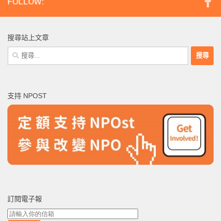
FOLLOW:
搜尋站上文章
搜
尋
關
鍵
支持 NPOST
字:
訂閱電子報