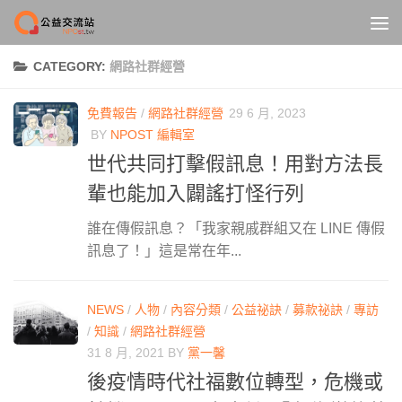
Skip to content
CATEGORY:
網路社群經營
免費報告
/
網路社群經營
29 6 月, 2023
BY
NPOST 編輯室
世代共同打擊假訊息！用對方法長
輩也能加入闢謠打怪行列
誰在傳假訊息？「我家親戚群組又在 LINE 傳假
訊息了！」這是常在年...
NEWS
/
人物
/
內容分類
/
公益祕訣
/
募款祕訣
/
專訪
/
知識
/
網路社群經營
31 8 月, 2021
BY
黨一馨
後疫情時代社福數位轉型，危機或