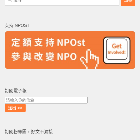
尋
關
鍵
支持 NPOST
字:
訂閱電子報
訂閱粉絲團，好文不漏接！