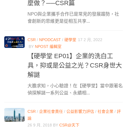
麼做？──CSR篇
NPO與企業攜手合作已是常見的發展趨勢，社
會創新的思維更是從相互共享...
CSR
/
NPODCAST
/
硬學堂
17 2 月, 2022
BY
NPOST 編輯室
【硬學堂 EP01】企業的洗白工
具，抑或是公益之光？CSR身世大
解謎
大膽求知，小心驗證！在【硬學堂】當中跟著名
偵探解謎一系列公益、永續相...
CSR
/
企業社會責任
/
公益影響力評估
/
社會企業
/
評
論
26 9 月, 2018
BY
CSR@天下