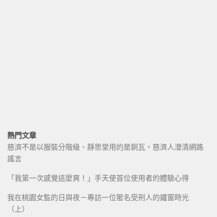
熱門文章
慈濟不是以服裝分階級、靜思堂用的是銅瓦，慈濟人澄清網路
謠言
「我第一次感覺這麼爽！」手天使首位使用者的體驗心得
我在桃園女監的日與夜－專訪一位匿名受刑人的鐵窗時光
（上）