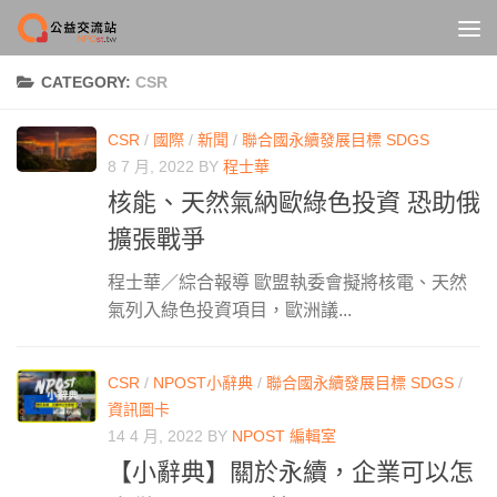
Skip to content
CATEGORY:
CSR
CSR
/
國際
/
新聞
/
聯合國永續發展目標 SDGS
8 7 月, 2022
BY
程士華
核能、天然氣納歐綠色投資 恐助俄
擴張戰爭
程士華／綜合報導 歐盟執委會擬將核電、天然
氣列入綠色投資項目，歐洲議...
CSR
/
NPOST小辭典
/
聯合國永續發展目標 SDGS
/
資訊圖卡
14 4 月, 2022
BY
NPOST 編輯室
【小辭典】關於永續，企業可以怎