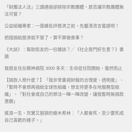
「財團法人法」三讀通過卻排除宗教團體，是否讓宗教團體無
法可管？
公益組織專家：一窩蜂批評慈濟之前，先釐清流言蜚語吧！
把錢捐給慈濟就不管了，算不算做善事？
《大誌》：幫助街友的一份雜誌？／《社企是門好生意？》書
摘
我朋友住在精神病院 3000 多天：生命從住院開始，戞然而止
【捐款人想什麼？】「我非常重視財報的合理度、透明度」、
「暫時不會想再捐給全球性組織，想支持更多在地服務型組
織」、「對社會或自己的想法一陣一陣改變，讓我暫時無捐款
意願」
搖滾一生、充實又狼狽的樹木希林：「人都會死，至少要死成
自己喜歡的樣子。」