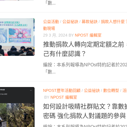
「數...
公益活動
/
公益祕訣
/
募款祕訣
/
捐款人想什麼
動現場
29 3 月, 2024
BY
NPOST 編輯室
推動捐款人轉向定期定額之前
己有什麼認識？
編按：本系列報導為NPOst特約記者於202
「數...
NPOST歷年活動回顧
/
公益祕訣
/
數位轉型
/
活
BY
NPOST 編輯室
如何設計吸睛社群貼文？靠數
密碼 強化捐款人對議題的參與
編按：本系列報導為NPOst特約記者於202