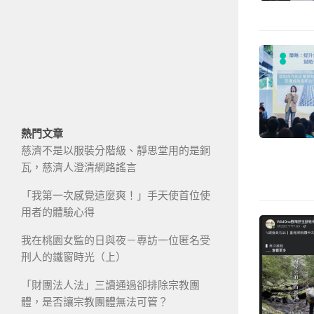
熱門文章
慈濟不是以服裝分階級、靜思堂用的是銅
瓦，慈濟人澄清網路謠言
「我第一次感覺這麼爽！」手天使首位使
用者的體驗心得
我在桃園女監的日與夜－專訪一位匿名受
刑人的鐵窗時光（上）
「財團法人法」三讀通過卻排除宗教團
體，是否讓宗教團體無法可管？