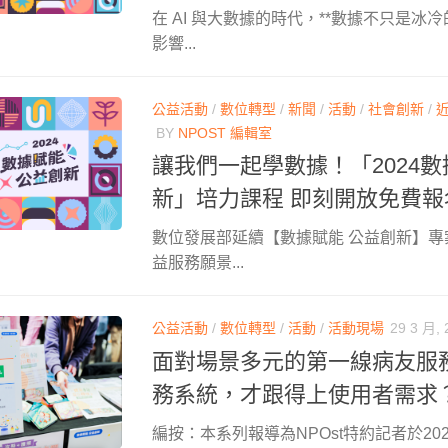
在 AI 與大數據的時代，**數據不只是冰
影響...
公益活動
/
數位轉型
/
新聞
/
活動
/
社會創新
/
BY
NPOST 編輯室
讓我們一起學數據！「2024數
新」培力課程 即刻開放免費報
數位發展部延續【數據賦能 公益創新】
益服務願景...
公益活動
/
數位轉型
/
活動
/
活動現場
29 3 月, 
面對場景多元的第一線病友服
務系統，才跟得上使用者需求
編按：本系列報導為NPOst特約記者於202