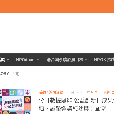
活動
NPOdcast
聯合國永續發展目標
NPO 公益
GORY:
活動
活動
/
近期活動
5 3 月, 2025
BY
NPOST 編輯
🚀【數據賦能 公益創新】成
壇，誠摯邀請您參與！📊💡