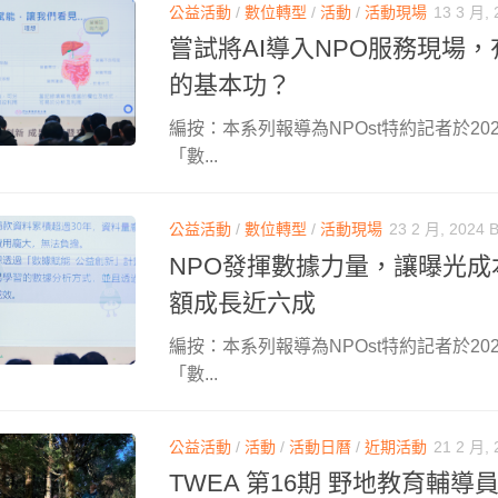
公益活動
/
數位轉型
/
活動
/
活動現場
13 3 月, 
嘗試將AI導入NPO服務現場
的基本功？
編按：本系列報導為NPOst特約記者於202
「數...
公益活動
/
數位轉型
/
活動現場
23 2 月, 2024
NPO發揮數據力量，讓曝光成
額成長近六成
編按：本系列報導為NPOst特約記者於202
「數...
公益活動
/
活動
/
活動日曆
/
近期活動
21 2 月, 
TWEA 第16期 野地教育輔導