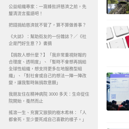
公益組織專家：一窩蜂批評慈濟之前，先
釐清流言蜚語吧！
把錢捐給慈濟就不管了，算不算做善事？
《大誌》：幫助街友的一份雜誌？／《社
企是門好生意？》書摘
【捐款人想什麼？】「我非常重視財報的
合理度、透明度」、「暫時不會想再捐給
全球性組織，想支持更多在地服務型組
織」、「對社會或自己的想法一陣一陣改
變，讓我暫時無捐款意願」
我朋友住在精神病院 3000 多天：生命從住
院開始，戞然而止
搖滾一生、充實又狼狽的樹木希林：「人
都會死，至少要死成自己喜歡的樣子。」