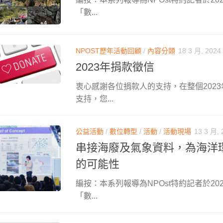
「數...
NPOST歷年活動回顧
/
內容分類
18 3 月, 2024
2023年捐款徵信
衷心感謝各位捐款人的支持，在整個202
支持，您...
公益活動
/
數位轉型
/
活動
/
活動現場
13 3 月, 
串接海廢及氣象資料，為海洋
的可能性
編按：本系列報導為NPOst特約記者於202
「數...