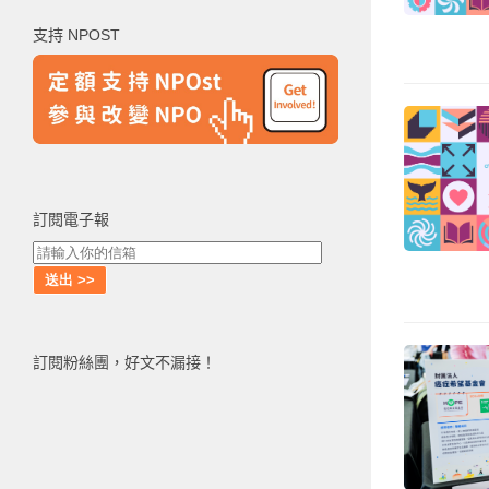
鍵
支持 NPOST
字:
訂閱電子報
訂閱粉絲團，好文不漏接！