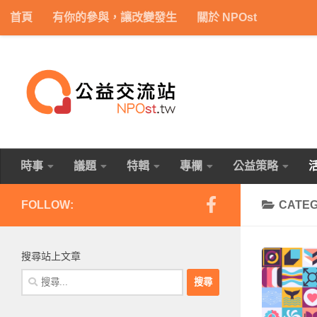
首頁
有你的參與，讓改變發生
關於 NPOst
Skip to content
時事
議題
特輯
專欄
公益策略
FOLLOW:
CATE
搜尋站上文章
搜
尋
關