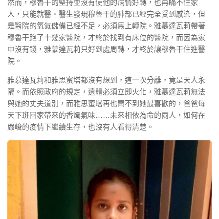
然而，穆魯干的堅持並沒有使他的病情好轉，也再瞞不住家
人，只能就醫。醫生發現穆魯干的肺部已經完全受到感染，但
是醫院的氧氣儲備已經不足，必須馬上轉院。雅慕達瓦莉帶著
穆魯干跑了十幾家醫院，才終於找到有床位的醫院，而因為家
中沒有錢，雅慕達瓦莉只好到處周轉，才終於讓穆魯干住進醫
院。
雅慕達瓦莉和雅思蜜塔都沒有想到，這一次分離，竟是天人永
隔。而依照政府的規定，遺體必須立即火化，雅慕達瓦莉無法
與她的丈夫道別，而雅思蜜塔再也聞不到她最喜歡的，爸爸每
天下班回家帶來的香燭氣味……未來相依為命的兩人，如何在
嚴峻的疫情下繼續生存，也沒有人看得清楚。