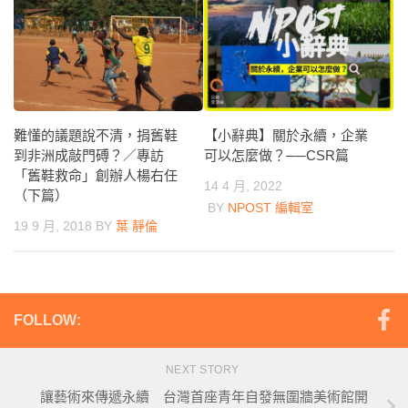
難懂的議題說不清，捐舊鞋
【小辭典】關於永續，企業
到非洲成敲門磗？／專訪
可以怎麼做？──CSR篇
「舊鞋救命」創辦人楊右任
14 4 月, 2022
（下篇）
BY
NPOST 編輯室
19 9 月, 2018
BY
葉 靜倫
FOLLOW:
NEXT STORY
讓藝術來傳遞永續 台灣首座青年自發無圍牆美術館開