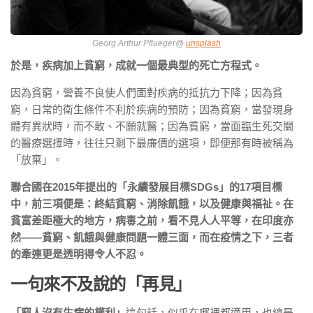
Georg Arthur Pflueger@
unsplash
於是，疾病加上貧窮，成就一個最典型的死亡方程式。
因為貧窮，營養不良使人們面對疾病的抵抗力下降；因為貧
窮，日常的衛生條件不利於疾病的預防；因為貧窮，當發現身
體有異狀時，而不敢、不願就醫；因為貧窮，當面臨生死交關
的醫療選擇時，往往只剩下最廉價的選項，即便那有時被稱為
「放棄」。
聯合國在2015年提出的「永續發展目標SDGs」的17項目標
中，前三項便是：終結貧窮、消除飢餓，以及健康與福祉。在
貧富差距極大的地方，病毒之前，看不見人人平等，在印度亦
然——貧窮、飢餓與健康問題一體三面，而在疫情之下，三者
的牽連更是透明得令人不忍。
一句來不及說的「再見」
「窮人沒有生病的權利」
這句話，似乎在哪裡都適用，也總是