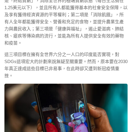
是「終結貧窮」，消除全世界的極端貧窮狀態（每日生活費在
1.25美元以下），並且所有人都能獲得基本的社會安全保障，以
及享有獲得經濟資源的平等權利；第二項是「消除飢餓」，所
有人全年都能獲得安全、營養和充足的食物，並提升農業生產
力與農民收入；第三項是「健康與福祉」，遏止愛滋病、肺結
核、瘧疾等傳染病的流行，並能為所有人提供安全有效的藥物
和疫苗。
這三項目標在擁有全世界六分之一人口的印度能否實現，對
SDGs這項宏大的計劃來說無疑至關重要。然而，原本要在2030
年真正達成這些目標已非易事，在此時卻又遭到新冠疫情重
挫。