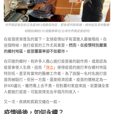
世界展望會目前正為當地93個脆弱地區，緊急提供製氧機、病床組及其他醫療
相關設備給150個醫療單位(台灣世界展望會提供)
在疫苗逐漸普及的當下，全球疫情似乎有望進入最後階段。在
這個時候，施打疫苗的工作尤其重要。
然而，在疫情特別嚴重
的鄉村地區，疫苗覆蓋率卻不如都市。
在印度的鄉村，有許多人擔心施打疫苗後的副作用，或是認為
疫苗會使人生病，這些「
傳言
」使得疫苗的施打率在鄉村地區
特別低。甚至有當地的醫療工作者，為了說服一名村名施打疫
苗而被毆打。但另一方面，還是經濟因素。疫苗的價格定為一
針600盧比，雖然看上去不貴，但對農村家庭來說，若要讓全家
人都施打疫苗，可能就得支出半個月的收入。
又一次，疾病和貧窮交織在一起。
疫情過後，如何永續？