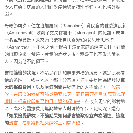
令人無語；底層的人們面對疫情總是特別堅強，卻也格外脆
弱。
母親節前夕，住在班加羅爾（Bangalore）貧民窟的雅慕達瓦莉
（Amudhavali）收到了丈夫穆魯干（Murugan）的死訊，成為
一名單親媽媽，未來她只能獨自扶養9歲的女兒雅思蜜塔
（Ashmitha）。不久之前，穆魯干還是家庭的經濟支柱，在開
始出現咳嗽、發燒、疲憊的症狀之後，穆魯干也不敢告訴家
人，因為他不能倒下。
害怕篩檢的狀況
，不論是在班加羅爾這樣的城市，還是此次疫
情的熱區——鄉村地區，都十分普遍，這主要是因為確診後
龐
大的醫療費用
，以及治療期間在經濟上的入不敷出。
一般來
說，在印度治療新冠肺炎需要10天，而且需要花費10萬到20萬
盧比，相當於印度平均月工資的3到6倍
。在收入更少的鄉村地
區，高昂的醫療費用無疑地令人對篩檢卻步，更何況，還有
「如果接受篩檢，不論結果如何都會被政府宣布為陽性」這樣
的
流言
，在網路與社交媒體上四處流竄
。