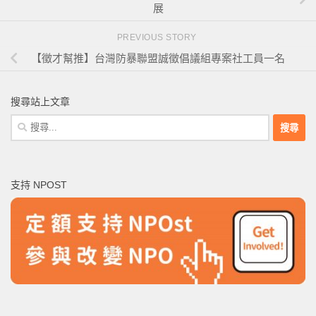
展
PREVIOUS STORY
【徵才幫推】台灣防暴聯盟誠徵倡議組專案社工員一名
搜尋站上文章
搜
尋
關
鍵
支持 NPOST
字: