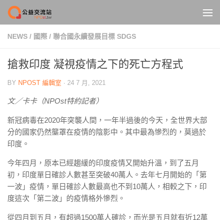
Skip to content
NEWS
/
國際
/
聯合國永續發展目標 SDGS
搶救印度 凝視疫情之下的死亡方程式
BY
NPOST 編輯室
·
24 7 月, 2021
文／卡卡（NPOst特約記者）
新冠病毒在2020年突襲人間，一年半過後的今天，全世界大部
分的國家仍然壟罩在疫情的陰影中。其中最為慘烈的，莫過於
印度。
今年四月，原本已經趨緩的印度疫情又開始升溫，到了五月
初，印度單日確診人數甚至突破40萬人。去年七月開始的「第
一波」疫情，單日確診人數最高也不到10萬人，相較之下，印
度這次「第二波」的疫情格外慘烈。
從四月到五月，有超過1500萬人確診，而光是五月就有近12萬