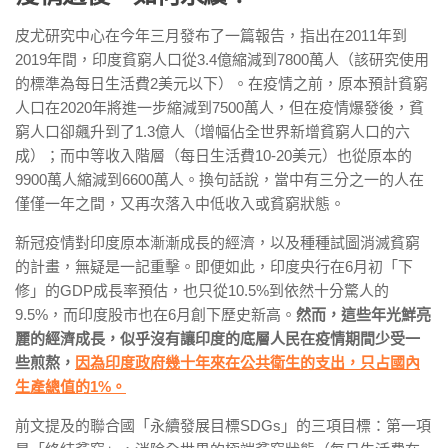
皮尤研究中心在今年三月發布了一篇報告，指出在2011年到
2019年間，印度貧窮人口從3.4億縮減到7800萬人（該研究使用
的標準為每日生活費2美元以下）。在疫情之前，原本預計貧窮
人口在2020年將進一步縮減到7500萬人，但在疫情爆發後，貧
窮人口卻飆升到了1.3億人（增幅佔全世界新增貧窮人口的六
成）；而中等收入階層（每日生活費10-20美元）也從原本的
9900萬人縮減到6600萬人。換句話說，當中有三分之一的人在
僅僅一年之間，又再次落入中低收入或貧窮狀態。
新冠疫情對印度原本漸漸成長的經濟，以及種種試圖消滅貧窮
的計畫，無疑是一記重擊。即便如此，印度央行在6月初「下
修」的GDP成長率預估，也只從10.5%到依然十分驚人的
9.5%，而印度股市也在6月創下歷史新高。
然而，這些年光鮮亮
麗的經濟成長，似乎沒有讓印度的底層人民在疫情期間少受一
些煎熬，
因為印度政府幾十年來在公共衛生的支出，只占國內
生產總值的1%。
前文提及的聯合國「永續發展目標SDGs」的三項目標：第一項