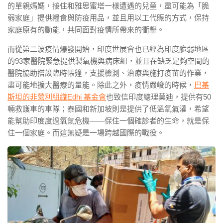
的單親媽媽，接住和雅思蜜塔一樣遭遇的兒童，盡可能為「脆
弱家庭」提供糧食與防疫用品，並且用以工代賑的方式，保持
家庭原有的動能，共同面對疫情所帶來的衝擊。
而從第二波疫情爆發開始，印度世展會也已經為印度脆弱地區
的93家醫院緊急提供製氧機與病床組，並且在缺乏足夠空間的
醫院協助搭設臨時帳篷，支援檢測、治療與施打疫苗的作業，
盡可能地擴大醫療的量能。除此之外，疫情嚴峻的時候，
巴基
斯坦的非營利組織Edhi 基金會
也致信印度總理莫迪，提供有50
輛救護車的車隊；泰國和新加坡則是提供了低溫氧氣灌，希望
能幫助印度度過氧氣危機——保住一個確診者的生命，就是保
住一個家庭。而這無疑是一場跨越國際的戰役。