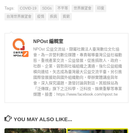
Tags:
COVID-19
SDGs
不平等
世界展望會
印度
台灣世界展望會
疫情
疾病
貧窮
NPOst 編輯室
NPOst 公益交流站，隸屬社團法人臺灣數位文化協
會，為一非營利數位媒體，專責報導臺灣公益社福動
態，重視產業交流、公益發展，促進捐款人、政府、
社群、企業、弱勢與社福組織之溝通，強化公益組織
橫向連結，矢志成為臺灣最大公益交流平臺。另引進
國際發展援助與國外組織動向，舉辦實體講座與年
會，深入探究議題，激發討論與對話。其姐妹站為
「泛傳媒」旗下之泛科學、泛科技、娛樂重擊等專業
媒體。臉書：https://www.facebook.com/npost.tw
YOU MAY ALSO LIKE...