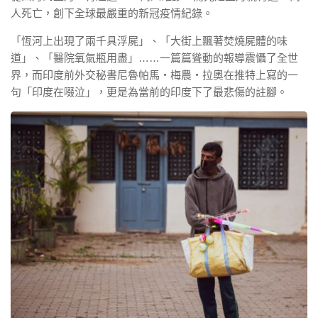
人死亡，創下全球最嚴重的新冠疫情紀錄。
「恆河上出現了兩千具浮屍」、「大街上飄著焚燒屍體的味
道」、「醫院氧氣瓶用盡」……一篇篇聳動的報導震懾了全世
界，而印度前外交秘書尼魯帕馬‧梅農‧拉奧在推特上寫的一
句「印度在啜泣」，更是為當前的印度下了最悲傷的註腳。