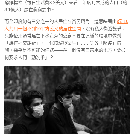
窮線標準（每日生活費3.2美元）來看，印度有六成的人口（約
8.1億人）處在貧窮之中。
而全印度約有三分之一的人居住在貧民窟內，這意味著由
8到10
人共用一個不到10平方公尺的居住空間
，沒有私人衛浴設備，
只能使用通常建在下水道旁的公廁。要在這樣的環境中做到
「維持社交距離」、「保持環境衛生」……等等「防疫」措
施，幾乎是不可能的任務——在一個沒有自來水的地方，要如
何要求人們「勤洗手」？