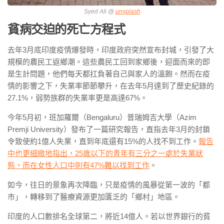
Syed Ali @
unsplash
貧病交迫的死亡方程式
去年3月底印度疫情爆發時，印度政府突然宣布封城，引發了大
規模的農民工返鄉潮。這些農民工回到家鄉後，迎面而來的即
是生計問題，他們每天都扛負著自己與家人的溫飽。然而在疫
情的影響之下，失業率節節攀升，在去年5月達到了歷史紀錄的
27.1%，弱勢族群的失業率更是高達67%。
今年5月初，班加羅爾（Bengaluru）普瑞姆吉大學（Azim
Premji University）發布了一篇研究報告，直指去年3月的封鎖
令致使約1億人失業，直到年底還有15%的人找不到工作。
報告
中也更細緻地指出，25歲以下的青年有三分之一處於失業狀
態，而在女性人口中則有47%難以找到工作
。
如今，往日的景象再次降臨，只是疫情的風暴從第一波的「都
市」，轉移到了醫療資源更加匱乏的「鄉村」地區。
印度的人口數排名全球第二，將近14億人。若以世界銀行的貧