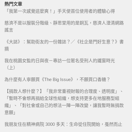
熱門文章
「我第一次感覺這麼爽！」手天使首位使用者的體驗心得
慈濟不是以服裝分階級、靜思堂用的是銅瓦，慈濟人澄清網路
謠言
《大誌》：幫助街友的一份雜誌？／《社企是門好生意？》書
摘
我在桃園女監的日與夜－專訪一位匿名受刑人的鐵窗時光
（上）
為什麼有人寧願買《The Big Issue》，不願買口香糖？
【捐款人想什麼？】「我非常重視財報的合理度、透明度」、
「暫時不會想再捐給全球性組織，想支持更多在地服務型組
織」、「對社會或自己的想法一陣一陣改變，讓我暫時無捐款
意願」
我朋友住在精神病院 3000 多天：生命從住院開始，戞然而止