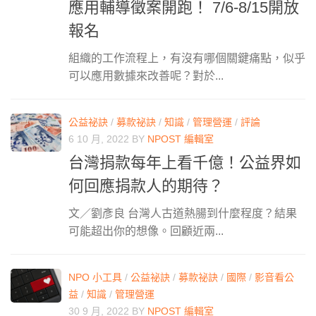
應用輔導徵案開跑！ 7/6-8/15開放
報名
組織的工作流程上，有沒有哪個關鍵痛點，似乎
可以應用數據來改善呢？對於...
公益祕訣
/
募款祕訣
/
知識
/
管理營運
/
評論
6 10 月, 2022
BY
NPOST 編輯室
台灣捐款每年上看千億！公益界如
何回應捐款人的期待？
文／劉彥良 台灣人古道熱腸到什麼程度？結果
可能超出你的想像。回顧近兩...
NPO 小工具
/
公益祕訣
/
募款祕訣
/
國際
/
影音看公
益
/
知識
/
管理營運
30 9 月, 2022
BY
NPOST 編輯室