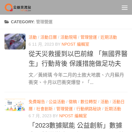
Skip to content
CATEGORY:
管理營運
活動
/
活動日曆
/
活動現場
/
管理營運
/
近期活動
6 11 月, 2023
BY
NPOST 編輯室
從天災救援到以巴前線 「無國界醫
生」行動背後 保護措施做足功夫
文／黃綺瑀 今年二月的土敘大地震、六月蘇丹
衝突、十月以巴衝突爆發，「...
免費報告
/
公益活動
/
徵稿
/
數位轉型
/
活動
/
活動日
曆
/
社會創新
/
管理營運
/
行動網路秘訣
/
近期活動
6 7 月, 2023
BY
NPOST 編輯室
「2023數據賦能 公益創新」數據