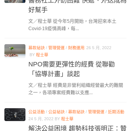
醫務社工外訪困難 快遞、外送成為
好幫手
文／程士華 從今年5月開始，台灣迎來本土
Covid-19疫情高峰，每...
募款祕訣
/
管理營運
/
財務運用
26 5 月, 2022
BY
程士華
NPO需要更彈性的經費 從聯勸
「協導計畫」談起
文／程士華 經費是非營利組織經營最大的難關
之一，各項專案經費難以支應...
公益活動
/
公益祕訣
/
募款祕訣
/
管理營運
/
近期活動
24 5 月, 2022
BY
程士華
解決公益困境 趨勢科技張明正：贊