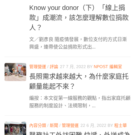
Know your donor（下）「線上捐
款」成潮流，該怎麼理解數位捐款
人？
文／劉彥良 隨疫情發展，數位支付的方式日漸
興盛，連帶使公益捐款形式出...
管理營運
/
評論
27 7 月, 2022
BY
NPOST 編輯室
長照需求越來越大，為什麼家庭托
顧量能起不來？
編按：本文從第一線服務的觀點，指出家庭托顧
服務的制度設計、法規限制，...
內容分類
/
新聞
/
管理營運
22 6 月, 2022
BY
程士華