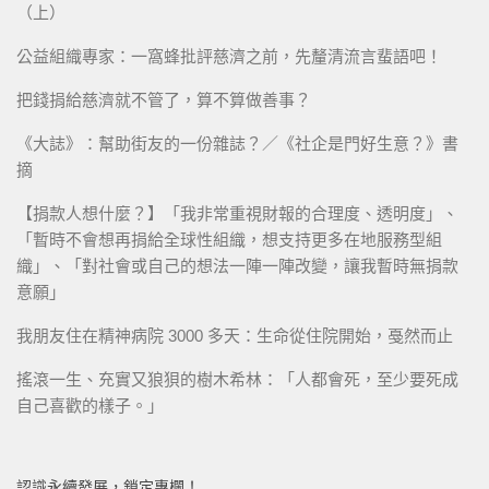
（上）
公益組織專家：一窩蜂批評慈濟之前，先釐清流言蜚語吧！
把錢捐給慈濟就不管了，算不算做善事？
《大誌》：幫助街友的一份雜誌？／《社企是門好生意？》書
摘
【捐款人想什麼？】「我非常重視財報的合理度、透明度」、
「暫時不會想再捐給全球性組織，想支持更多在地服務型組
織」、「對社會或自己的想法一陣一陣改變，讓我暫時無捐款
意願」
我朋友住在精神病院 3000 多天：生命從住院開始，戞然而止
搖滾一生、充實又狼狽的樹木希林：「人都會死，至少要死成
自己喜歡的樣子。」
認識永續發展，鎖定專欄！