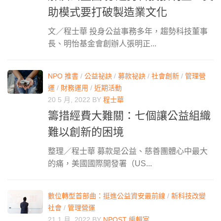
助模式要打破製造業文化
文／程士華 投身公益事務多年，趨勢科技董事
長、明怡基金會創辦人張明正...
NPO 推書
/
公益祕訣
/
募款祕訣
/
社會創新
/
管理營
運
/
財務運用
/
近期活動
20 5 月, 2022
BY
程士華
籌措經費大難關：七個讓公益組織
難以創新的困境
整理／程士華 募款是公益、慈善團體心中最大
的痛，美國國際開發署（US...
數位轉型首部曲：挺進公益資安最前線
/
新科技改變
社會
/
管理營運
21 1 月, 2022
BY
NPOST 編輯室