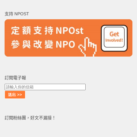
關
鍵
支持 NPOST
字:
訂閱電子報
訂閱粉絲團，好文不漏接！