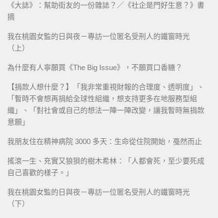
《大誌》：幫助街友的一份雜誌？／《社企是門好生意？》書
摘
我在桃園女監的日與夜－專訪一位匿名受刑人的鐵窗時光
（上）
為什麼有人寧願買《The Big Issue》，不願買口香糖？
【捐款人想什麼？】「我非常重視財報的合理度、透明度」、
「暫時不會想再捐給全球性組織，想支持更多在地服務型組
織」、「對社會或自己的想法一陣一陣改變，讓我暫時無捐款
意願」
我朋友住在精神病院 3000 多天：生命從住院開始，戞然而止
搖滾一生、充實又狼狽的樹木希林：「人都會死，至少要死成
自己喜歡的樣子。」
我在桃園女監的日與夜－專訪一位匿名受刑人的鐵窗時光
（下）