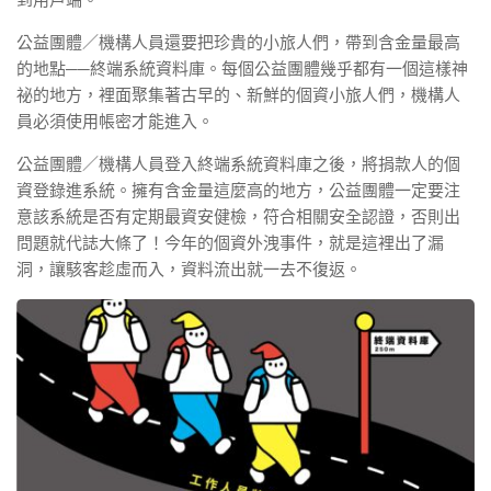
公益團體／機構人員還要把珍貴的小旅人們，帶到含金量最高
的地點──終端系統資料庫。每個公益團體幾乎都有一個這樣神
祕的地方，裡面聚集著古早的、新鮮的個資小旅人們，機構人
員必須使用帳密才能進入。
公益團體／機構人員登入終端系統資料庫之後，將捐款人的個
資登錄進系統。擁有含金量這麼高的地方，公益團體一定要注
意該系統是否有定期最資安健檢，符合相關安全認證，否則出
問題就代誌大條了！今年的個資外洩事件，就是這裡出了漏
洞，讓駭客趁虛而入，資料流出就一去不復返。