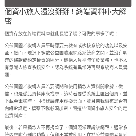
個資小旅人還沒掰掰！終端資料庫大解
密
個資存放在終端資料庫就此長眠了嗎？可做的事多了呢！
公益團體／機構人員平時應要去檢查或檢核系統的功能以及安
全，然而，現況下多數公益團體跟網路系統商之間，並沒有明
確的條款或約定權責的區分。機構人員平時忙於業務，也不太
有意識去檢查系統安全，認為系統有異常時再與系統商人員溝
通。
公益團體／機構人員若要調閱和使用捐款人資料開收據、徵
信，也是從此資料庫來找尋。這時若要從系統上匯出個資，並
下載至電腦時，同樣建議使用虛擬桌面，並且自我檢核是否有
內網IP設定、檔案下載必須加密，讓這些個資小旅人安全的走
出資料庫！
最後，若是捐款人不再捐款了，個資照常理說該銷毀，通常系
統內會附有刪除功能，但卻不常被使用，在於公益團體考量到