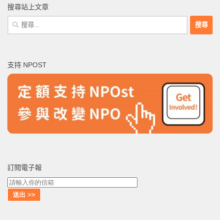
搜尋站上文章
搜
尋
關
鍵
支持 NPOST
字:
訂閱電子報