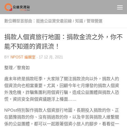
Skip to content
數位轉型首部曲：挺進公益資安最前線
/
知識
/
管理營運
捐款人個資旅行地圖：捐款金流之外，你不
能不知道的資訊流！
BY
NPOST 編輯室
·
17 12 月, 2021
整理／黎育如
歲末年終是捐款旺季，大家除了關注捐款流向以外，捐款人的
個資流向也相當重要。尤其，回顧今年七月爆發的捐款人個資
外洩危機，詐騙集團利用個資行騙，造成公益團體與捐款人恐
慌，資訊安全與個資議題浮上檯面……
NPOst特別製作捐款人個資旅行地圖，長期投入捐款的你、正
在猶豫捐款的你、沒有捐過款的你，以及辛苦與捐款人維繫關
係的公益團體，都可以一起跟著個資小旅人的腳步，看看從一