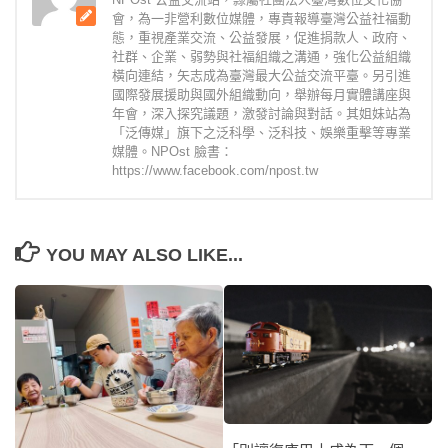
會，為一非營利數位媒體，專責報導臺灣公益社福動
態，重視產業交流、公益發展，促進捐款人、政府、
社群、企業、弱勢與社福組織之溝通，強化公益組織
橫向連結，矢志成為臺灣最大公益交流平臺。另引進
國際發展援助與國外組織動向，舉辦每月實體講座與
年會，深入探究議題，激發討論與對話。其姐妹站為
「泛傳媒」旗下之泛科學、泛科技、娛樂重擊等專業
媒體。NPOst 臉書：
https://www.facebook.com/npost.tw
YOU MAY ALSO LIKE...