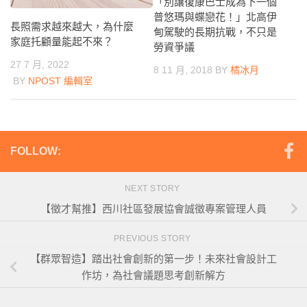
「別讓復康巴士成為下一個
普悠瑪與蝶戀花！」北高伊
長照需求越來越大，為什麼
甸駕駛的長期抗戰，不只是
家庭托顧量能起不來？
勞資爭議
27 7 月, 2022
8 11 月, 2018
BY
橘冰月
BY
NPOST 編輯室
FOLLOW:
NEXT STORY
【徵才幫推】西川社區發展協會誠徵專案管理人員
PREVIOUS STORY
【群眾智造】踏出社會創新的第一步！未來社會設計工
作坊，為社會議題思考創新解方