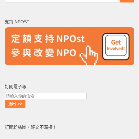
尋
關
鍵
支持 NPOST
字:
訂閱電子報
訂閱粉絲團，好文不漏接！