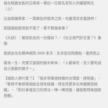
我在桃園女監的日與夜－專訪一位匿名受刑人的鐵窗時光
（上）
公益組織專家：一窩蜂批評慈濟之前，先釐清流言蜚語吧！
把錢捐給慈濟就不管了，算不算做善事？
《大誌》：幫助街友的一份雜誌？／《社企是門好生意？》書
摘
我朋友住在精神病院 3000 多天：生命從住院開始，戞然而止
搖滾一生、充實又狼狽的樹木希林：「人都會死，至少要死成
自己喜歡的樣子。」
【捐款人想什麼？】「我非常重視財報的合理度、透明度」、
「暫時不會想再捐給全球性組織，想支持更多在地服務型組
織」、「對社會或自己的想法一陣一陣改變，讓我暫時無捐款
意願」