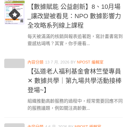
【數據賦能 公益創新】8、10月場
_讓改變被看見：NPO 數據影響力
全攻略系列線上課程
每天被滿滿的核銷與報表追著跑，寫計畫書寫到
靈感枯竭嗎？其實，你手邊看...
內容分類
13 7 月, 2026
BY
NPOST 編輯室
【弘道老人福利基金會林竺瑩專員
✕ 數據共學｜第九場共學活動接棒
登場~】
組織推動高齡服務的過程中，經常需要回應不同
的服務議題，例如關注高齡數...
內容分類
4 6 月, 2026
BY
NPOST 編輯室