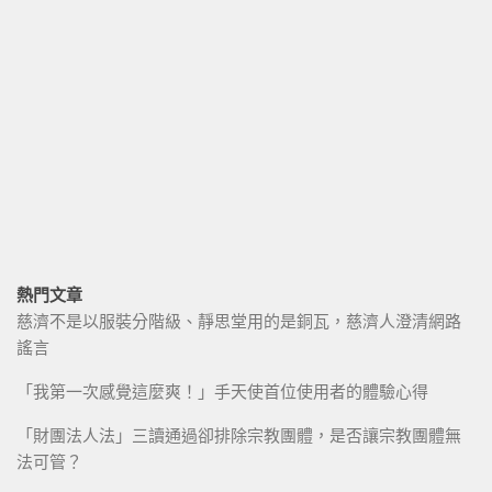
熱門文章
慈濟不是以服裝分階級、靜思堂用的是銅瓦，慈濟人澄清網路
謠言
「我第一次感覺這麼爽！」手天使首位使用者的體驗心得
「財團法人法」三讀通過卻排除宗教團體，是否讓宗教團體無
法可管？