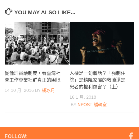
YOU MAY ALSO LIKE...
從倫理審議制度，看臺灣社
人權是一句髒話？「強制住
會工作專業社群真正的困境
院」是精障家屬的救贖還是
患者的權利傷害？（上）
14 10 月, 2016
BY
橘冰月
16 1 月, 2018
BY
NPOST 編輯室
FOLLOW: