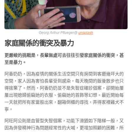
Georg Arthur Pflueger@
unsplash
家庭關係的衝突及暴力
更嚴峻的挑戰是，長輩無處可去往往引發家庭關係的衝突，甚
至是暴力。
阿香奶奶，因為疫情的關係生活空間只有房間到客廳幾坪大的
空間，家人因為害怕長輩受到感染，每天晚間的飯後散步也只
得捨棄了。然而，阿香奶奶並不是失智症確診個案，卻開始屢
屢出現媳婦偷竊她的衣服、偷竊她的首飾等幻想。最近開始每
一天就把所有家當般出來，翻箱倒櫃的尋找，弄得家裡雞犬不
寧。
阿旺阿公則是血管型失智個案，功能下滑猶如下階梯一般，又
因為併發精神行為問題經常性的大喊，更增加照顧的困難，所