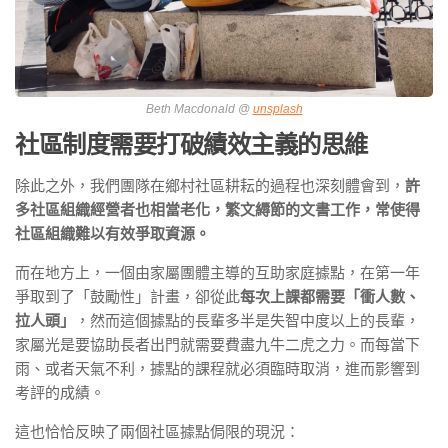
Beth Macdonald @
unsplash
社區制度需要打破績效主義的思維
除此之外，我們團隊在鄉村社區耕耘的過程也深刻體會到，
許
多社區組織經營者也相當老化，繁文縟節的文書工作，常使得
社區組織難以有效爭取資源。
而在地方上，一個由家屬團體主導的互助家庭據點，在第一年
爭取到了「鼓勵性」計畫，卻從此
每次上課都需要「衝人數、
拉人頭」
，然而這個據點的長輩多半是失智中度以上的長輩，
家屬光是要協助長者出門就需要費盡九牛二虎之力。而每當下
雨、或者天氣不利，據點的課程就必須臨時取消，進而影響到
考評的成績。
這也恰恰反映了兩個社區據點侷限的現況：