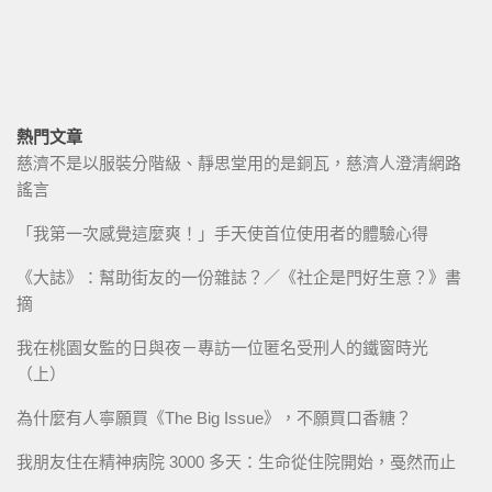
熱門文章
慈濟不是以服裝分階級、靜思堂用的是銅瓦，慈濟人澄清網路
謠言
「我第一次感覺這麼爽！」手天使首位使用者的體驗心得
《大誌》：幫助街友的一份雜誌？／《社企是門好生意？》書
摘
我在桃園女監的日與夜－專訪一位匿名受刑人的鐵窗時光
（上）
為什麼有人寧願買《The Big Issue》，不願買口香糖？
我朋友住在精神病院 3000 多天：生命從住院開始，戞然而止