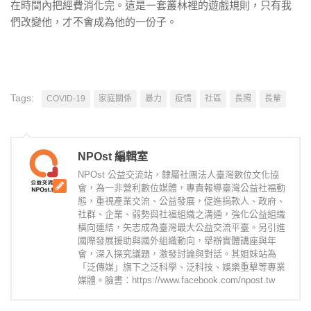
在時間內把經費消化完。這是一套叢林裡的遊戲規則，只有我
們改變他，才不會成為他的一份子。
Tags:
COVID-19
家庭關係
暴力
疫情
社區
長照
長輩
NPOst 編輯室
NPOst 公益交流站，隸屬社團法人臺灣數位文化協
會，為一非營利數位媒體，專責報導臺灣公益社福動
態，重視產業交流、公益發展，促進捐款人、政府、
社群、企業、弱勢與社福組織之溝通，強化公益組織
橫向連結，矢志成為臺灣最大公益交流平臺。另引進
國際發展援助與國外組織動向，舉辦實體講座與年
會，深入探究議題，激發討論與對話。其姐妹站為
「泛傳媒」旗下之泛科學、泛科技、娛樂重擊等專業
媒體。臉書：https://www.facebook.com/npost.tw