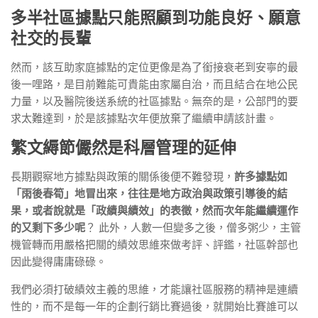
多半社區據點只能照顧到功能良好、願意
社交的長輩
然而，該互助家庭據點的定位更像是為了銜接衰老到安寧的最
後一哩路，是目前難能可貴能由家屬自治，而且結合在地公民
力量，以及醫院後送系統的社區據點。無奈的是，公部門的要
求太難達到，於是該據點次年便放棄了繼續申請該計畫。
繁文縟節儼然是科層管理的延伸
長期觀察地方據點與政策的關係後便不難發現，
許多據點如
「雨後春筍」地冒出來，往往是地方政治與政策引導後的結
果，或者說就是「政績與績效」的表徵，然而次年能繼續運作
的又剩下多少呢
？ 此外，人數一但變多之後，僧多粥少，主管
機管轉而用嚴格把關的績效思維來做考評、評鑑，社區幹部也
因此變得庸庸碌碌。
我們必須打破績效主義的思維，才能讓社區服務的精神是連續
性的，而不是每一年的企劃行銷比賽過後，就開始比賽誰可以