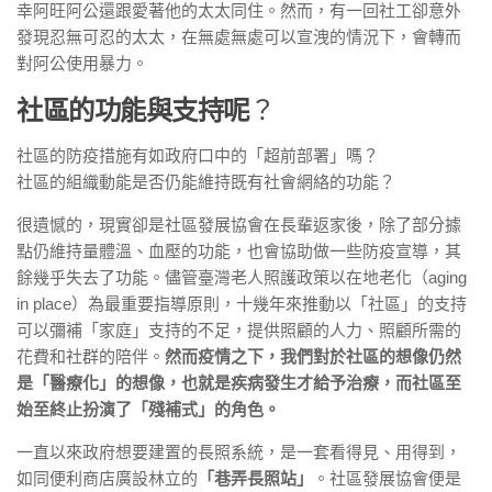
幸阿旺阿公還跟愛著他的太太同住。然而，有一回社工卻意外
發現忍無可忍的太太，在無處無處可以宣洩的情況下，會轉而
對阿公使用暴力。
社區的功能與支持呢
？
社區的防疫措施有如政府口中的「超前部署」嗎？
社區的組織動能是否仍能維持既有社會網絡的功能？
很遺憾的，現實卻是社區發展協會在長輩返家後，除了部分據
點仍維持量體溫、血壓的功能，也會協助做一些防疫宣導，其
餘幾乎失去了功能。儘管臺灣老人照護政策以在地老化（aging
in place）為最重要指導原則，十幾年來推動以「社區」的支持
可以彌補「家庭」支持的不足，提供照顧的人力、照顧所需的
花費和社群的陪伴。
然而疫情之下，我們對於社區的想像仍然
是「醫療化」的想像，也就是疾病發生才給予治療，而社區至
始至終止扮演了「殘補式」的角色。
一直以來政府想要建置的長照系統，是一套看得見、用得到，
如同便利商店廣設林立的
「巷弄長照站」
。社區發展協會便是