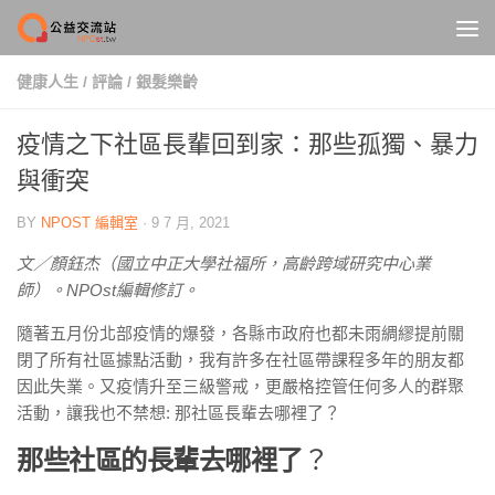
Skip to content
健康人生
/
評論
/
銀髮樂齡
疫情之下社區長輩回到家：那些孤獨、暴力
與衝突
BY
NPOST 編輯室
·
9 7 月, 2021
文／顏鈺杰（國立中正大學社福所，高齡跨域研究中心業
師）。NPOst編輯修訂。
隨著五月份北部疫情的爆發，各縣市政府也都未雨綢繆提前關
閉了所有社區據點活動，我有許多在社區帶課程多年的朋友都
因此失業。又疫情升至三級警戒，更嚴格控管任何多人的群聚
活動，讓我也不禁想: 那社區長輩去哪裡了？
那些社區的長輩去哪裡了
？