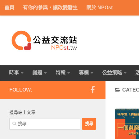
首頁
有你的參與，讓改變發生
關於 NPOst
Skip to content
時事
議題
特輯
專欄
公益策略
FOLLOW:
CATE
搜尋站上文章
搜
尋
關