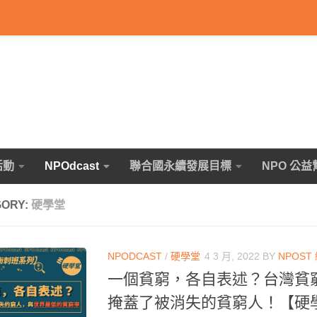
活動
NPOdcast
聯合國永續發展目標
NPO 公益
GORY:
硬學堂
NPODCAST
/
硬學堂
4 3 月, 2022
BY
NPOST
一個貧窮，各自表述？台灣貧
掩蓋了被消失的貧窮人！【硬學