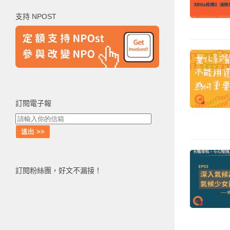
鍵
支持 NPOST
字:
訂閱電子報
訂閱粉絲團，好文不漏接！