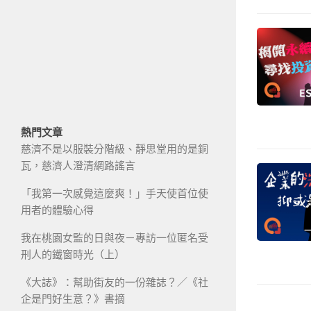
熱門文章
慈濟不是以服裝分階級、靜思堂用的是銅
瓦，慈濟人澄清網路謠言
「我第一次感覺這麼爽！」手天使首位使
用者的體驗心得
我在桃園女監的日與夜－專訪一位匿名受
刑人的鐵窗時光（上）
《大誌》：幫助街友的一份雜誌？／《社
企是門好生意？》書摘