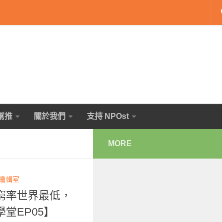
幫推
關於我們
支持 NPOst
MORE
 編輯室
窮率世界最低，
堂EP05】