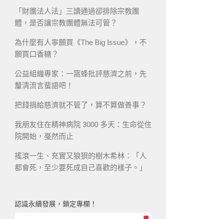
「財團法人法」三讀通過卻排除宗教團
體，是否讓宗教團體無法可管？
為什麼有人寧願買《The Big Issue》，不
願買口香糖？
公益組織專家：一窩蜂批評慈濟之前，先
釐清流言蜚語吧！
把錢捐給慈濟就不管了，算不算做善事？
我朋友住在精神病院 3000 多天：生命從住
院開始，戞然而止
搖滾一生、充實又狼狽的樹木希林：「人
都會死，至少要死成自己喜歡的樣子。」
認識永續發展，鎖定專欄！