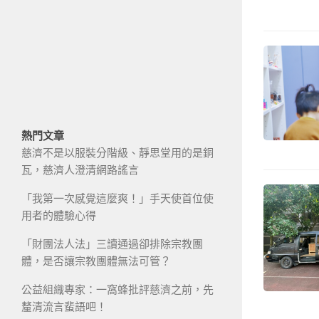
熱門文章
慈濟不是以服裝分階級、靜思堂用的是銅
瓦，慈濟人澄清網路謠言
「我第一次感覺這麼爽！」手天使首位使
用者的體驗心得
「財團法人法」三讀通過卻排除宗教團
體，是否讓宗教團體無法可管？
公益組織專家：一窩蜂批評慈濟之前，先
釐清流言蜚語吧！