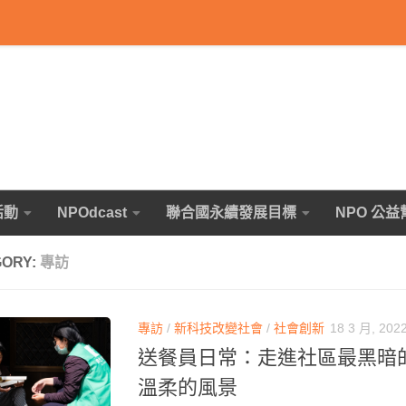
活動
NPOdcast
聯合國永續發展目標
NPO 公益
GORY:
專訪
專訪
/
新科技改變社會
/
社會創新
18 3 月, 202
送餐員日常：走進社區最黑暗
溫柔的風景