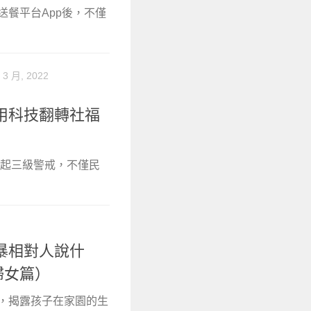
送餐平台App後，不僅
 3 月, 2022
用科技翻轉社福
拉起三級警戒，不僅民
暴相對人說什
婦女篇）
式，揭露孩子在家園的生