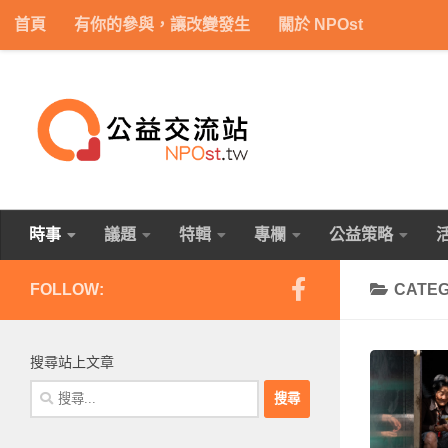
首頁
有你的參與，讓改變發生
關於 NPOst
Skip to content
時事
議題
特輯
專欄
公益策略
FOLLOW:
CATE
搜尋站上文章
搜
尋
關