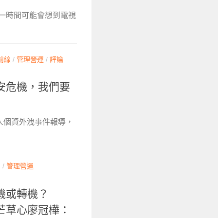
第一時間可能會想到電視
前線
/
管理營運
/
評論
安危機，我們要
款人個資外洩事件報導，
聞
/
管理營運
機或轉機？
芒草心廖冠樺：