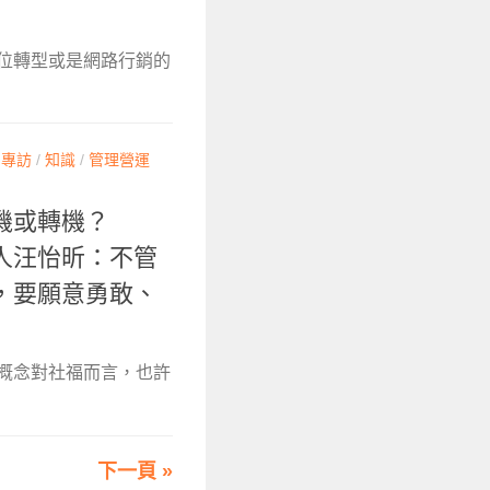
數位轉型或是網路行銷的
/
專訪
/
知識
/
管理營運
機或轉機？
人汪怡昕：不管
，要願意勇敢、
個概念對社福而言，也許
下一頁 »