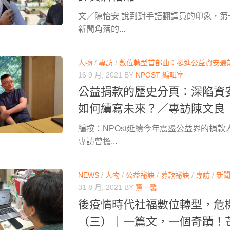
文／陳怡安 說到對手語翻譯員的印象，
新聞角落的...
人物
/
專訪
/
數位轉型首部曲：挺進公益資安最
16 9 月, 2021
BY
NPOST 編輯室
公益捐款的歷史分頁：深陷資
如何續寫未來？／專訪陳文良
編按：NPOst延續今年震盪公益界的捐
專訪曾擔...
NEWS
/
人物
/
公益祕訣
/
募款祕訣
/
專訪
/
新
31 8 月, 2021
BY
黨一馨
後疫情時代社福數位轉型，危
（三）｜一篇文，一個奇蹟！