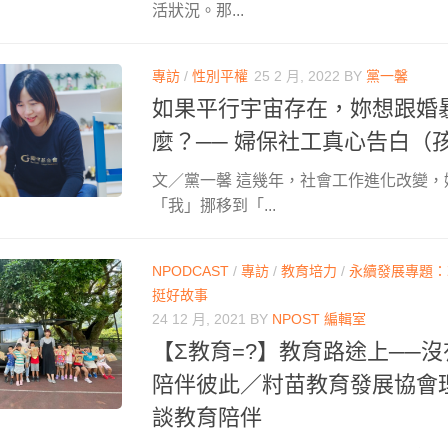
活狀況。那...
專訪
/
性別平權
25 2 月, 2022
BY
黨一馨
如果平行宇宙存在，妳想跟婚
麼？── 婦保社工真心告白（
文／黨一馨 這幾年，社會工作進化改變，
「我」挪移到「...
NPODCAST
/
專訪
/
教育培力
/
永續發展專題：
挺好故事
24 12 月, 2021
BY
NPOST 編輯室
【Σ教育=?】教育路途上──
陪伴彼此／籿苗教育發展協會
談教育陪伴