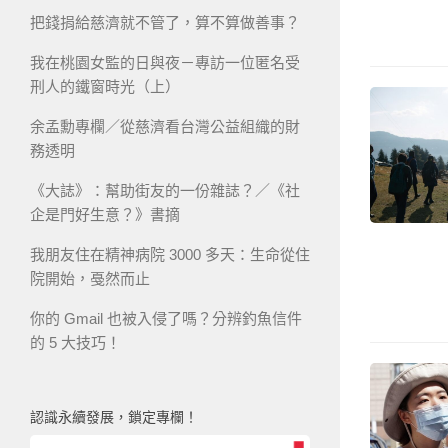
把錢捐給慈濟就不管了，算不算做善事？
我在桃園女監的日與夜－專訪一位匿名受
刑人的鐵窗時光（上）
余孟勳專欄／從慈濟看台灣公益組織的財
務透明
《大誌》：幫助街友的一份雜誌？／《社
企是門好生意？》書摘
我朋友住在精神病院 3000 多天：生命從住
院開始，戞然而止
你的 Gmail 也被入侵了嗎？分辨釣魚信件
的 5 大技巧！
認識永續發展，鎖定專欄！