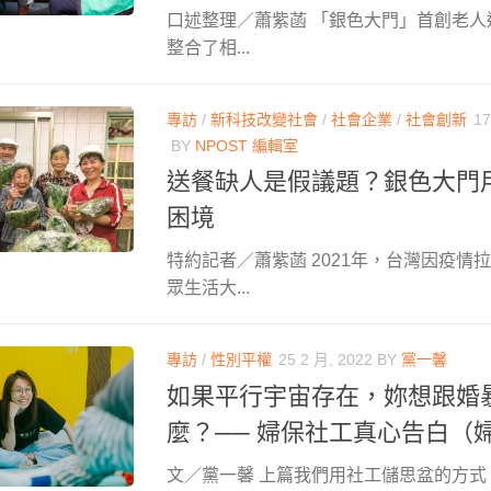
口述整理／蕭紫菡 「銀色大門」首創老人
整合了相...
專訪
/
新科技改變社會
/
社會企業
/
社會創新
17
BY
NPOST 編輯室
送餐缺人是假議題？銀色大門
困境
特約記者／蕭紫菡 2021年，台灣因疫情
眾生活大...
專訪
/
性別平權
25 2 月, 2022
BY
黨一馨
如果平行宇宙存在，妳想跟婚
麼？── 婦保社工真心告白（
文／黨一馨 上篇我們用社工儲思盆的方