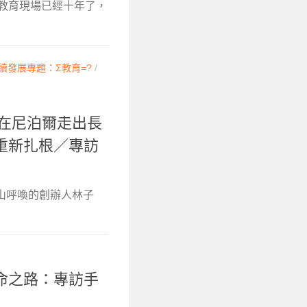
在教育現場已經十年了，
續發展專題：Σ教育=?
/
─在尼泊爾走出長
重新扎根／專訪
請遠山呼喚的創辦人林子
命之路：專訪手