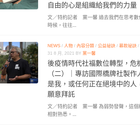
自由的心是組織給我們的力量
文／特約記者 黨一馨 過去我們在思考
時候，往往...
NEWS
/
人物
/
內容分類
/
公益祕訣
/
募款祕訣
31 8 月, 2021
BY
黨一馨
後疫情時代社福數位轉型，危
（二）｜專訪國際橋牌社製作
是我，或任何正在絕境中的人
願意拜託
文／特約記者 黨一馨 為弱勢發聲，這
相對熟悉。...