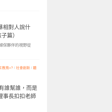
暴相對人說什
孩子篇）
婦保夥伴的視野從
Σ教育=?
/
社會創新
/
聽
沒有誰幫誰，而是
理事長扣扣老師