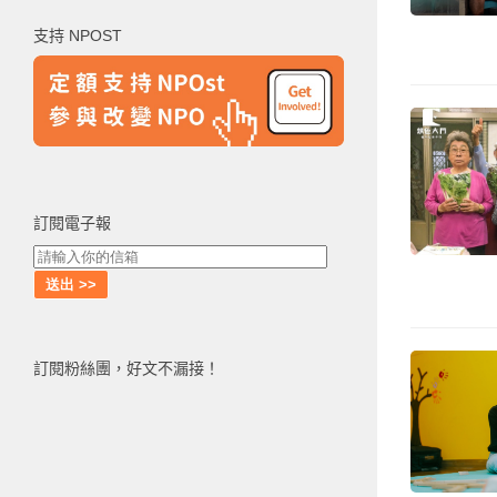
鍵
支持 NPOST
字:
訂閱電子報
訂閱粉絲團，好文不漏接！