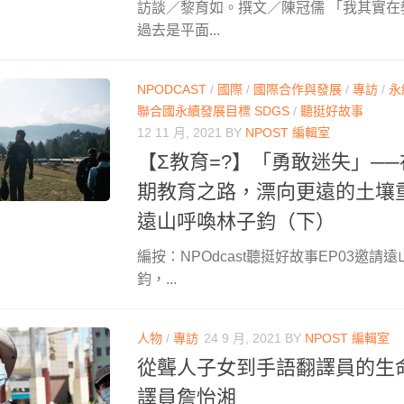
訪談／黎育如。撰文／陳冠儒 「我其實
過去是平面...
NPODCAST
/
國際
/
國際合作與發展
/
專訪
/
永
聯合國永續發展目標 SDGS
/
聽挺好故事
12 11 月, 2021
BY
NPOST 編輯室
【Σ教育=?】「勇敢迷失」─
期教育之路，漂向更遠的土壤
遠山呼喚林子鈞（下）
編按：NPOdcast聽挺好故事EP03邀
鈞，...
人物
/
專訪
24 9 月, 2021
BY
NPOST 編輯室
從聾人子女到手語翻譯員的生
譯員詹怡湘