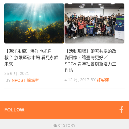
【海洋永續】海洋也能自
【活動現場】帶著共學的改
救？ 放眼藍碳市場 看見永續
變回家，讓臺灣更好／
未來
SDGs 青年社會創新培力工
作坊
25 6 月, 2021
4 12 月, 2017
BY
許容榕
BY
NPOST 編輯室
FOLLOW:
NEXT STORY