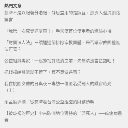
熱門文章
慈濟不是以服裝分階級、靜思堂用的是銅瓦，慈濟人澄清網路
謠言
「我第一次感覺這麼爽！」手天使首位使用者的體驗心得
「財團法人法」三讀通過卻排除宗教團體，是否讓宗教團體無
法可管？
公益組織專家：一窩蜂批評慈濟之前，先釐清流言蜚語吧！
把錢捐給慈濟就不管了，算不算做善事？
我在桃園女監的日與夜－專訪一位匿名受刑人的鐵窗時光
（上）
余孟勳專欄／從慈濟看台灣公益組織的財務透明
【被歧視的歷史】中古歐洲地位獨特的「活死人」──痲瘋病患
者