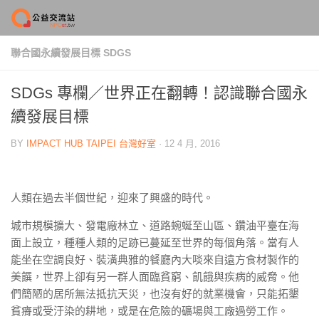
Skip to content
聯合國永續發展目標 SDGS
SDGs 專欄／世界正在翻轉！認識聯合國永
續發展目標
BY
IMPACT HUB TAIPEI 台灣好室
·
12 4 月, 2016
人類在過去半個世紀，迎來了興盛的時代。
城市規模擴大、發電廠林立、道路蜿蜒至山區、鑽油平臺在海
面上設立，種種人類的足跡已蔓延至世界的每個角落。當有人
能坐在空調良好、裝潢典雅的餐廳內大啖來自遠方食材製作的
美饌，世界上卻有另一群人面臨貧窮、飢餓與疾病的威脅。他
們簡陋的居所無法抵抗天災，也沒有好的就業機會，只能拓墾
貧瘠或受汙染的耕地，或是在危險的礦場與工廠過勞工作。