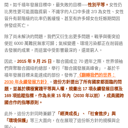
間。如千禧年發展目標中，最失敗的目標──
性別平等。
女性仍
比男性更可能面臨貧窮、不識字的人口中多達 2/3 為女性、女性
晉升有薪階級的比率仍舊緩慢、甚至有許多婦女在妊娠期間因
併發症死亡。
除了尚未解決的問題，我們又衍生出更多問題。戰爭與衝突迫
使近 6000 萬難民無家可歸；氣候變遷、環境污染都正在削弱過
去發展的成果，而這當中受影響最深的，還是窮人。
因此，
2015 年 9 月 25 日
，聯合國成立 70 週年之際，世界領袖
們齊聚聯合國紐約總部，舉行「聯合國發展高峰會」，基於千
禧年發展目標未能達成的部份，發佈了
《翻轉我們的世界：
2030 年永續發展方針》
。
這份方針提出了所有國家都面臨的問
題，並基於積極實踐平等與人權，規畫出 17 項永續發展目標及
169 項追蹤指標，作為未來 15 年內（2030 年以前），成員國跨
國合作的指導原則。
此外，這份方針同時兼顧了
「經濟成長」、「社會進步」與
「環境保護」
等三大面向，在在展現了這份新方針的規模與企
圖心。