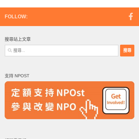
FOLLOW:
搜尋站上文章
搜
尋
關
鍵
支持 NPOST
字: