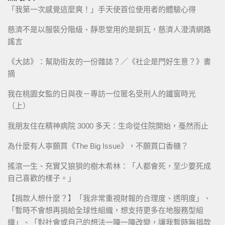
「我第一次感覺這麼爽！」手天使首位使用者的體驗心得
慈濟不是以服裝分階級、靜思堂用的是銅瓦，慈濟人澄清網路
謠言
《大誌》：幫助街友的一份雜誌？／《社企是門好生意？》書
摘
我在桃園女監的日與夜－專訪一位匿名受刑人的鐵窗時光
（上）
我朋友住在精神病院 3000 多天：生命從住院開始，戞然而止
為什麼有人寧願買《The Big Issue》，不願買口香糖？
搖滾一生、充實又狼狽的樹木希林：「人都會死，至少要死成
自己喜歡的樣子。」
【捐款人想什麼？】「我非常重視財報的合理度、透明度」、
「暫時不會想再捐給全球性組織，想支持更多在地服務型組
織」、「對社會或自己的想法一陣一陣改變，讓我暫時無捐款