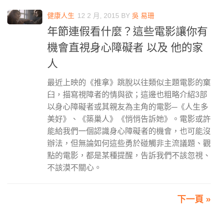
健康人生
12 2 月, 2015
BY
吳 易珊
年節連假看什麼？這些電影讓你有
機會直視身心障礙者 以及 他的家
人
最近上映的《推拿》跳脫以往類似主題電影的窠
臼，描寫視障者的情與欲；這邊也粗略介紹3部
以身心障礙者或其親友為主角的電影─《人生多
美好》、《築巢人》《悄悄告訴她》。電影或許
能給我們一個認識身心障礙者的機會，也可能沒
辦法，但無論如何這些勇於碰觸非主流議題、觀
點的電影，都是某種提醒，告訴我們不該忽視、
不該漠不關心。
下一頁 »