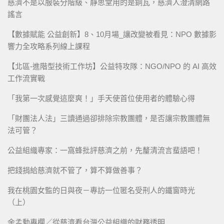
慈濟不是以服裝分階級、靜思堂用的是銅瓦，慈濟人澄清網路
謠言
【數據賦能 公益創新】8、10月場_讓改變被看見：NPO 數據影
響力全攻略系列線上課程
【北區-進階型技術工作坊】公益特攻隊：NGO/NPO 的 AI 高效
工作流實戰
「我第一次感覺這麼爽！」手天使首位使用者的體驗心得
「財團法人法」三讀通過卻排除宗教團體，是否讓宗教團體無
法可管？
公益組織專家：一窩蜂批評慈濟之前，先釐清流言蜚語吧！
把錢捐給慈濟就不管了，算不算做善事？
我在桃園女監的日與夜－專訪一位匿名受刑人的鐵窗時光
（上）
余孟勳專欄／從慈濟看台灣公益組織的財務透明