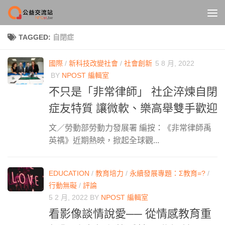
Skip to content
TAGGED:
自閉症
國際
/
新科技改變社會
/
社會創新
5 8 月, 2022
BY
NPOST 編輯室
不只是「非常律師」 社企淬煉自閉
症友特質 讓微軟、樂高舉雙手歡迎
文／勞動部勞動力發展署 編按：《非常律師禹
英禑》近期熱映，掀起全球觀...
EDUCATION
/
教育培力
/
永續發展專題：Σ教育=?
/
行動無礙
/
評論
5 2 月, 2022
BY
NPOST 編輯室
看影像談情說愛── 從情感教育重