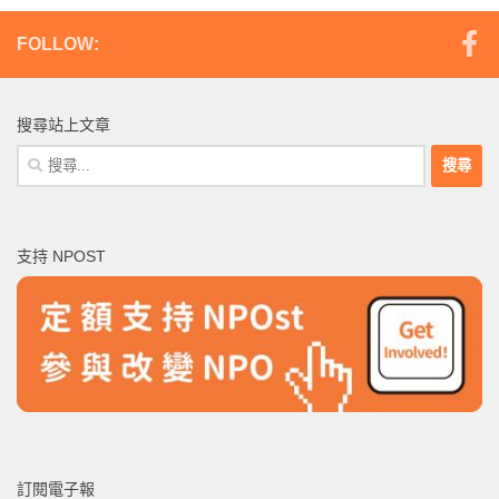
FOLLOW:
搜尋站上文章
搜
尋
關
鍵
支持 NPOST
字:
訂閱電子報