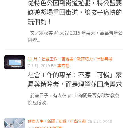
從特色公園到街道遊戲，特公盟要
讓遊戲場重回街道，讓孩子痛快的
玩個夠！
文／宋秋美 @ 太報 2015 年某天，萬華青年公
園裡...
11 月：社會工作一言難盡
/
教育培力
/
行動無礙
7 1 月, 2019
BY
李宜勳
社會工作的專業：不應「可憐」家
屬與精障者，而是理解並回應需求
前些日子，有人在 ptt 上詢問是否有啟智教養
院及低收...
健康人生
/
新聞
/
知識
/
行動無礙
25 7 月, 2018