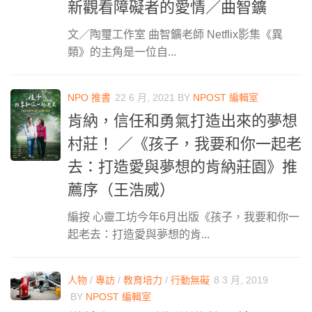
新觀看障礙者的愛情／曲智鑛
文／陶璽工作室 曲智鑛老師 Netflix影集《異
類》的主角是一位自...
NPO 推書
22 6 月, 2021
BY
NPOST 編輯室
肯納，信任和勇氣打造出來的夢想
村莊！ ／《孩子，我要和你一起老
去：打造愛與夢想的肯納莊園》推
薦序（王浩威）
編按 心靈工坊今年6月出版《孩子，我要和你一
起老去：打造愛與夢想的肯...
人物
/
專訪
/
教育培力
/
行動無礙
8 3 月, 2019
BY
NPOST 編輯室