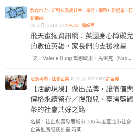
教育培力
/
新科技改變社會
/
新聞
/
網路社群經營
/
行
動無礙
30 5 月, 2018
BY
NPOST 編輯室
飛天蜜獾資訊網：英國身心障礙兒
的數位英雄，家長們的支援救星
文／Valerie Hung 當娜歐米．馬雷克（Nao...
活動現場
/
社會企業
6 10 月, 2017
BY
許容榕
【活動現場】做出品牌，讓價值與
價格永續留存／慢飛兒、臺灣藍鵲
茶的社會共好之路
名稱：社企永續發展城市 106 年度臺北市社會
企業推廣服務計畫 時間...