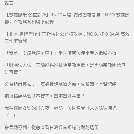
謠言
【數據賦能 公益創新】8、10月場_讓改變被看見：NPO 數據影
響力全攻略系列線上課程
【北區-進階型技術工作坊】公益特攻隊：NGO/NPO 的 AI 高效
工作流實戰
「我第一次感覺這麼爽！」手天使首位使用者的體驗心得
「財團法人法」三讀通過卻排除宗教團體，是否讓宗教團體無
法可管？
公益組織專家：一窩蜂批評慈濟之前，先釐清流言蜚語吧！
把錢捐給慈濟就不管了，算不算做善事？
我在桃園女監的日與夜－專訪一位匿名受刑人的鐵窗時光
（上）
余孟勳專欄／從慈濟看台灣公益組織的財務透明