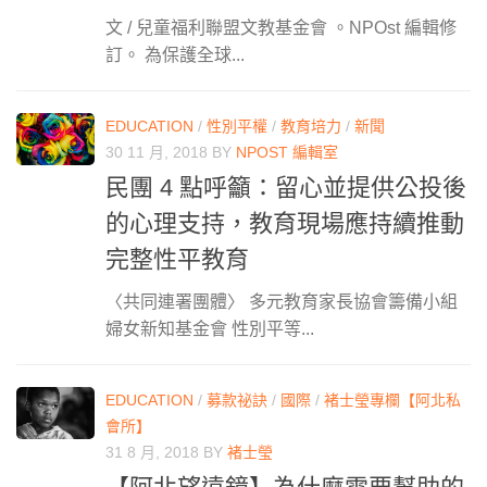
文 / 兒童福利聯盟文教基金會 。NPOst 編輯修
訂。 為保護全球...
EDUCATION
/
性別平權
/
教育培力
/
新聞
30 11 月, 2018
BY
NPOST 編輯室
民團 4 點呼籲：留心並提供公投後
的心理支持，教育現場應持續推動
完整性平教育
〈共同連署團體〉 多元教育家長協會籌備小組
婦女新知基金會 性別平等...
EDUCATION
/
募款祕訣
/
國際
/
褚士瑩專欄【阿北私
會所】
31 8 月, 2018
BY
褚士瑩