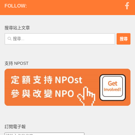
FOLLOW:
搜尋站上文章
搜
尋
關
鍵
支持 NPOST
字:
訂閱電子報