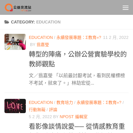
Skip to content
CATEGORY:
EDUCATION
EDUCATION
/
永續發展專題：Σ教育=?
11 2 月, 2022
BY
翁嘉瑩
轉型的陣痛，公辦公營實驗學校的
教師觀點
文／翁嘉瑩 「以前最討厭考試，看到民權標榜
不考試，就來了。」林劼宏從...
EDUCATION
/
教育培力
/
永續發展專題：Σ教育=?
/
行動無礙
/
評論
5 2 月, 2022
BY
NPOST 編輯室
看影像談情說愛── 從情感教育重