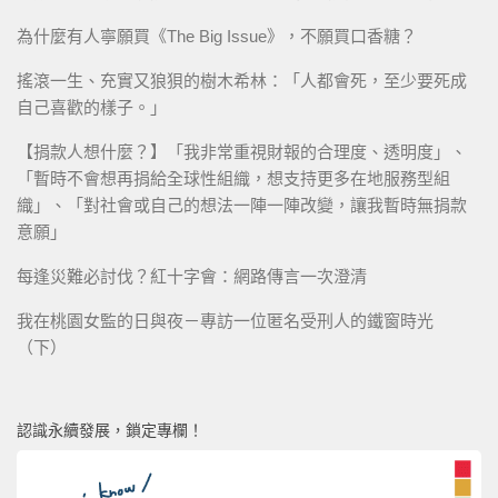
為什麼有人寧願買《The Big Issue》，不願買口香糖？
搖滾一生、充實又狼狽的樹木希林：「人都會死，至少要死成
自己喜歡的樣子。」
【捐款人想什麼？】「我非常重視財報的合理度、透明度」、
「暫時不會想再捐給全球性組織，想支持更多在地服務型組
織」、「對社會或自己的想法一陣一陣改變，讓我暫時無捐款
意願」
每逢災難必討伐？紅十字會：網路傳言一次澄清
我在桃園女監的日與夜－專訪一位匿名受刑人的鐵窗時光
（下）
認識永續發展，鎖定專欄！