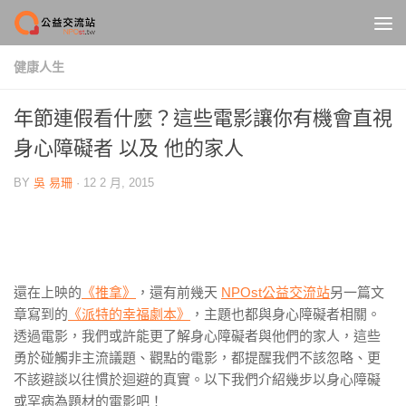
Skip to content
健康人生
年節連假看什麼？這些電影讓你有機會直視
身心障礙者 以及 他的家人
BY
吳 易珊
·
12 2 月, 2015
還在上映的
《推拿》
，還有前幾天
NPOst公益交流站
另一篇文
章寫到的
《派特的幸福劇本》
，主題也都與身心障礙者相關。
透過電影，我們或許能更了解身心障礙者與他們的家人，這些
勇於碰觸非主流議題、觀點的電影，都提醒我們不該忽略、更
不該避談以往慣於迴避的真實。以下我們介紹幾步以身心障礙
或罕病為題材的電影吧！