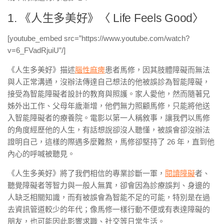
1. 《人生多美好》〈 Life Feels Good〉
[youtube_embed src=”https://www.youtube.com/watch?
v=6_FVadRjuiU”/]
《人生多美好》描述
腦性麻痺
患者馬修，因其肢體障礙而無法
與人正常溝通，沒辦法傳達自己想法的他被誤診為智能障礙，
接受為智能障礙者設計的教育與照護。家人愛他，然而隨著兄
姊外出工作、父母年歲漸增，他們無力照顧馬修，只能將他送
入智能障礙者的療養院。電影以第一人稱敘事，讓我們以馬修
的角度經歷他的人生，有話想說卻沒人聽懂，被誤會卻沒辦法
證明自己，這樣的際遇多麼難熬，馬修卻堅持了 26 年，直到他
內心的呼喊被聽見。
《人生多美好》將了我們相信的專業診斷一軍，
閱讀障礙
者、
聽覺障礙者等智力與一般人無異，卻會因為診療誤判、身邊的
人缺乏相關知識，而有被誤會為智能不足的可能，特別是在過
去資訊管道較少的年代；像馬修一樣行動不便或有表達障礙的
朋友，也可能因此影響求職、社交等日常生活。