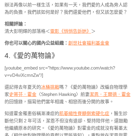
辦法再像以前一樣生活，如果有一天，我們愛的人成為旁人認
為的負擔，我們該如何是好？我們還愛他們，但又該怎麼愛？
相關評論：
清大彭明輝的部落格＜
電影《悄悄告訴她》
＞
你也可以關心的國內公益組織：
創世社會福利基金會
4.《愛的萬物論》
[youtube_embed src=”https://www.youtube.com/watch?
v=vD4viXcmnZw”/]
還記得去年夏天的
冰桶挑戰
嗎？《愛的萬物論》改編自物理學
家
史蒂芬．霍金
〈Stephen Hawking〉前妻
潔恩．王爾德．霍金
的回憶錄，描寫他們當年相識、相戀而後分開的故事。
知道霍金罹患俗稱漸凍症的
肌萎縮性脊髓側索硬化症
，醫生診
斷他只剩 2 年可活，潔恩不但沒有退卻、堅持陪伴他，還鼓勵
他繼續原本的研究。《愛的萬物論》對霍金的成就沒有著墨太
多〈相信他對物理學的貢獻以眾所皆知〉，重點放在潔恩與霍