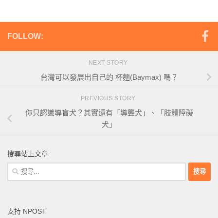
FOLLOW:
NEXT STORY
台灣可以發展出自己的 杯麵(Baymax) 嗎？
PREVIOUS STORY
你只認識導盲犬？其實還有「導聾犬」、「肢體障礙
犬」
搜尋站上文章
搜
尋
關
鍵
支持 NPOST
字: