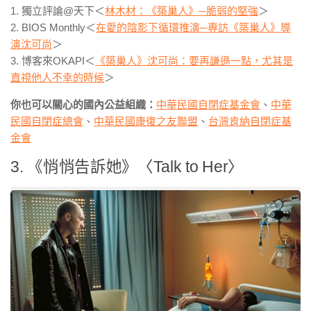
1. 獨立評論@天下＜
林木材：《築巢人》─脆弱的堅強
＞
2. BIOS Monthly＜
在愛的陰影下循環推演─專訪《築巢人》導
演沈可尚
＞
3. 博客來OKAPI＜
《築巢人》沈可尚：要再謙遜一點，尤其是
直視他人不幸的時候
＞
你也可以關心的國內公益組織：
中華民國自閉症基金會
、
中華
民國自閉症總會
、
中華民國康復之友聯盟
、
台灣肯納自閉症基
金會
3. 《悄悄告訴她》〈Talk to Her〉