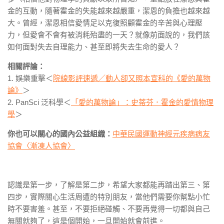
金的互動，隨著霍金的失能越來越嚴重，潔恩的負擔也越來越
大。曾經，潔恩相信愛情足以克復照顧霍金的辛苦與心理壓
力，但愛會不會有被消耗殆盡的一天？就像前面說的，我們該
如何面對失去自理能力、甚至即將失去生命的愛人？
相關評論：
1. 娛樂重擊＜
院線影評速遞／動人卻又照本宣科的《愛的萬物
論》
＞
2. PanSci 泛科學＜
「愛的萬物論」：史蒂芬．霍金的愛情物理
學
＞
你也可以關心的國內公益組織：
中華民國運動神經元疾病病友
協會〈漸凍人協會〉
認識是第一步，了解是第二步，希望大家都能再踏出第三、第
四步，實際關心生活周遭的特別朋友，當他們需要你幫點小忙
時不要害羞。甚至，不要拒絕碰觸、不要再覺得一切都與自己
無關就夠了，這是個開始，一旦開始就會前進。