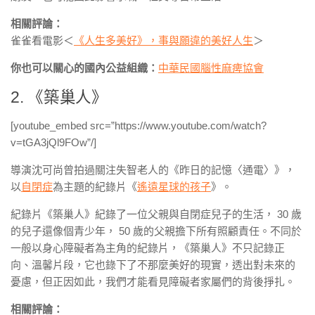
相關評論：
雀雀看電影＜
《人生多美好》，事與願違的美好人生
＞
你也可以關心的國內公益組織：
中華民國腦性麻痺協會
2. 《築巢人》
[youtube_embed src=”https://www.youtube.com/watch?
v=tGA3jQl9FOw”/]
導演沈可尚曾拍過關注失智老人的《昨日的記憶〈通電〉》，
以
自閉症
為主題的紀錄片《
遙遠星球的孩子
》。
紀錄片《築巢人》紀錄了一位父親與自閉症兒子的生活， 30 歲
的兒子還像個青少年， 50 歲的父親擔下所有照顧責任。不同於
一般以身心障礙者為主角的紀錄片，《築巢人》不只記錄正
向、溫馨片段，它也錄下了不那麼美好的現實，透出對未來的
憂慮，但正因如此，我們才能看見障礙者家屬們的背後掙扎。
相關評論：