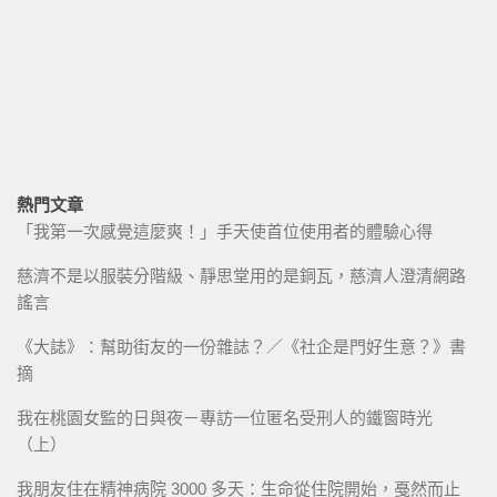
熱門文章
「我第一次感覺這麼爽！」手天使首位使用者的體驗心得
慈濟不是以服裝分階級、靜思堂用的是銅瓦，慈濟人澄清網路
謠言
《大誌》：幫助街友的一份雜誌？／《社企是門好生意？》書
摘
我在桃園女監的日與夜－專訪一位匿名受刑人的鐵窗時光
（上）
我朋友住在精神病院 3000 多天：生命從住院開始，戞然而止