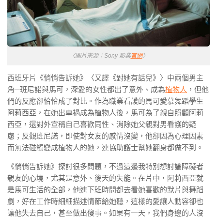
〈圖片來源：Sony 影業
官網
〉
西班牙片《悄悄告訴她》〈又譯《對她有話兒》〉中兩個男主
角─班尼諾與馬可，深愛的女性都出了意外、成為
植物人
，但他
們的反應卻恰恰成了對比。作為職業看護的馬可愛慕舞蹈學生
阿莉西亞，在她出車禍成為植物人後，馬可為了親自照顧阿莉
西亞，還對外宣稱自己喜歡同性、消除她父親對男看護的疑
慮；反觀班尼諾，即使對女友的感情沒變，他卻因為心理因素
而無法碰觸變成植物人的她，連協助護士幫她翻身都做不到。
《悄悄告訴她》探討很多問題，不過這邊我特別想討論障礙者
親友的心境，尤其是意外、後天的失能。在片中，阿莉西亞就
是馬可生活的全部，他連下班時間都去看她喜歡的默片與舞蹈
劇，好在工作時細細描述情節給她聽，這樣的愛讓人動容卻也
讓他失去自己，甚至做出傻事。如果有一天，我們身邊的人沒