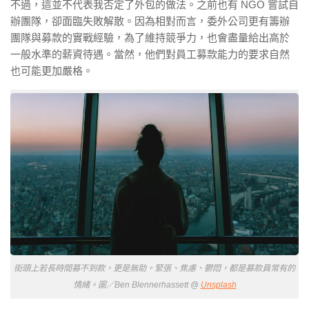
不過，這並不代表我否定了外包的做法。之前也有 NGO 嘗試自
辦團隊，卻面臨失敗解散。因為相對而言，委外公司更有籌辦
團隊與募款的實戰經驗，為了維持競爭力，也會盡量給出高於
一般水準的薪資待遇。當然，他們對員工募款能力的要求自然
也可能更加嚴格。
街頭上若長時間募不到款，更是無助。緊張、焦慮、鬱悶，都是募款員常有的
情緒。圖／Ben Blennerhassett @
Unsplash