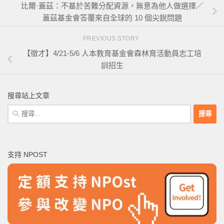
比爾·蓋茲：不基於苦難分配資源，無意為他人做選擇／
蓋茲基金會答覆來自全球的 10 個尖銳問題
PREVIOUS STORY
【徵才】4/21-5/6 人本教育基金會森林育活動員志工培
訓招生
搜尋站上文章
搜
尋
關
鍵
支持 NPOST
字: