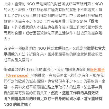
此外，臺灣的 NGO 普遍面臨的財務困境已是眾所周知。NGO
的人力、經費，往往都必須在極為有限的狀態下不斷透支，員
工甚至要陷入無止盡自我剝削的高壓生活中，領著極其微薄的
薪資。因而有不少 NGO 工作者都習慣自我調侃是在
「做功
德」
。許多優秀的人才往往也在幾年後，因工作太忙壓力過大
而累垮身體，或者因薪資無法平衡生活條件，最後只能無奈離
去。
有沒有一種既能夠為 NGO 達到
宣傳
效果，又能當場
邀請社會大
眾捐款
的方法？近幾年來，國外街頭募款的制度就這樣被順理
成章的引入臺灣。
街頭募款始於 1995 年的奧地利，最初由國際環保組織
綠色和平
（Greenpeace）
開始推動，在歐美國家已經行之有年。現在我
們行走於歐美的城市街頭，也會發現有不少 NGO 的募款員，拿
著一本資料夾或平板電腦在路上爭取行人的注意。這些募款員
自然都是有受薪的正職員工，
然而，這種工作真的具有效益
嗎？難道募集到的經費足以打平自身的薪資水準，甚至能維持
NGO 的運作嗎？