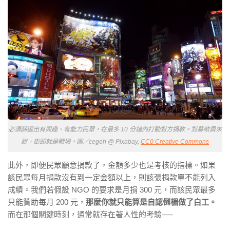
必須篩選出有興趣、有能力民眾，在最多 10 分鐘內打動對方捐款。對募款員來
說，街頭就是戰場。圖／cegoh @ Pixabay,
CC0 Creative Commons
此外，即便民眾願意捐款了，金額多少也是考核的指標。如果
該民眾每月捐款沒有到一定金額以上，則該張捐款單不能列入
成績。我們若假設 NGO 的要求是月捐 300 元，而該民眾最多
只能贊助每月 200 元，
那麼你就只能算是自認倒楣做了白工。
而在那個關鍵時刻，通常就存在著人性的考驗──