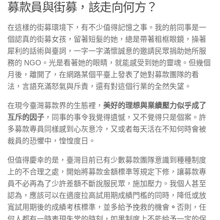
募款員與街募，該走向何方？
在這樣的街募環境下，有不少值得記憶之事。我的前同事是一
個認真的街募女孩，留著短髮的她，總是帶著粗框眼鏡，操著
犀利的話術與臺詞，一字一字滿懷誠意的邀請民眾捐助她所服
務的 NGO。光是看著她的眼睛，就能感受到她的靈魂。但幾個
月後，離開了，在網路某個平臺上發表了她對募款團隊的看
法，言語充滿怒氣與斥責，還有對這個行業的全然失望。
在現今臺灣募款界的生態裡，
美好的理想與業績壓力似乎成了
互斥的因子
，同事的事令我覺得遺憾，又不覺得只是個案。許
多募款專員同樣感到心灰意冷，又或者每天活在不知何時會被
裁員的恐懼中，惶惶度日。
但值得慶幸的是，臺灣目前已有少數募款團隊意識到種種制度
上的不合理之處，開始將募款金額標準等規定下修，讓募款專
員不必再為了少許差額不斷說服民眾，施加壓力。我個人甚至
認為，應該可以在適度拉高試用期成績門檻的同時，降低或放
寬試用期後的成績考核標準，並多給予挽救的機會
。
否則，任
何人都有一時表現失常的時刻，如果制度上不能給予一定的保