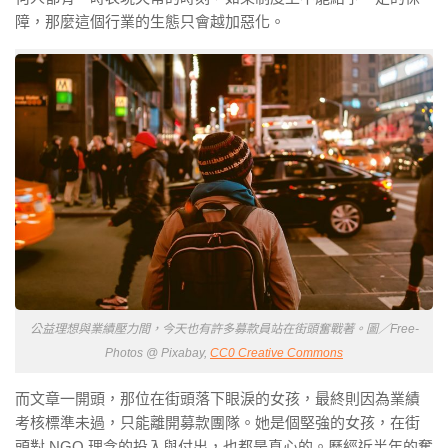
障，那麼這個行業的生態只會越加惡化。
公益理想與業績壓力間，今天也有許多募款員站在街頭奮戰著。圖／Free-
Photos @ Pixabay,
CC0 Creative Commons
而文章一開頭，那位在街頭落下眼淚的女孩，最終則因為業績
考核標準未過，只能離開募款團隊。她是個堅強的女孩，在街
頭對 NGO 理念的投入與付出，也都是真心的。歷經近半年的奮