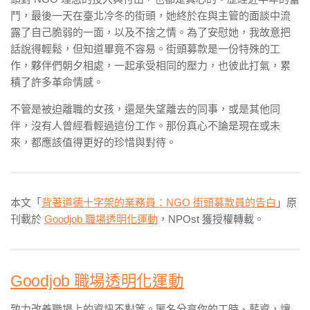
鬥，最後一天在臺北冷冬的街頭，她終於在與主管的面談中流
露了自己脆弱的一面，以及不捨之情。為了安慰她，我故意把
話說得輕鬆，但知道畢竟不容易。街頭募款是一份特殊的工
作，夥伴們朝夕相處，一起承受相同的壓力，也彼此打氣，累
積了許多革命情感。
不管是被迫離職的女孩，還是失望離去的同事，或是其他同
伴，沒有人曾經看輕過這份工作。那份真心不論是現在或未
來，都應該值得更好的珍惜與對待。
本文「
背著道德十字架的業務員：NGO 街頭募款員的告白
」原
刊載於
Goodjob 職場透明化運動
，NPOst 獲授權轉載。
Goodjob 職場透明化運動
致力改善職場上的資訊不對等。匿名分享你的工時、薪資，讓