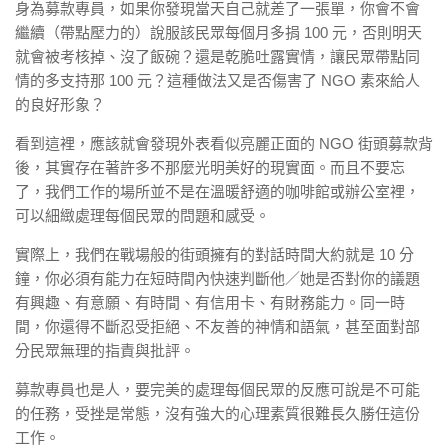
身為募款專員，如果你發現當天自己就差了一張單，你會不會
繼續（帶點壓力的）說服該民眾每個月多捐 100 元，否則明天
就會被考核掉、沒了飯碗？還是乾脆吐露實情，讓民眾帶點同
情的多支持那 100 元？這種做法又是否傷害了 NGO 素來給人
的良好形象？
看到這裡，應該就會發現外表看似亮麗正面的 NGO 街頭募款背
後，其實存在著許多不那麼光明美好的現實面。而且不要忘
了，我們工作的場所並不是在溫暖舒適的咖啡館或辦公室裡，
可以細緻處理每個民眾的問題和感受。
實際上，我們在戰場般的街頭擁有的對話時間大約就是 10 分
鐘，你必須有能力在短時間內快速判斷他／她是否對你的議題
有興趣、有意願、有時間、有信用卡、有財務能力。同一時
間，你還得不斷忍受拒絕、不友善的神情和語氣，甚至面對部
分民眾無理的指責與批評。
募款專員也是人，要完美的處理每個民眾的反應可說是不可能
的任務，受挫是常態，沒有強大的心理素質很難長久勝任這份
工作。