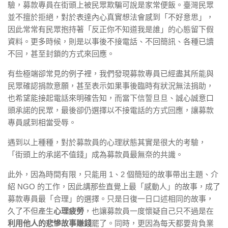
驗，募款專員在街頭上被民眾欺騙可說是家常便飯。臺灣民眾
並不擅於拒絕，對於表達內心真實想法會感到「不好意思」，
因此常常有民眾抱持著「反正你不知道我是誰」的心態留下假
資料。更多時候，則是以事後不接電話、不回簡訊、各種已讀
不回，甚至封鎖的方式來回應。
有些極端卻常見的例子裡，我們發現募款專員已經盡其所能與
民眾確認捐款意願，甚至表示如果事後臨時有狀況無法捐助，
也希望能接起電話來明確告知，而當下信誓旦旦、誠心誠意口
頭承諾的民眾，最後卻仍選擇以不接電話的方式回應，讓募款
專員感到相當受辱。
遇到以上種種，對於募款員的心理狀態其實是很大的考驗，
「街頭上的承諾不值錢」成為募款員最無奈的共識。
此外，因為時間有限，只能用 1、2 個簡短的故事帶出主題、介
紹 NGO 的工作，因此講那些直覺上最「感動人」的故事，成了
募款專員最「合理」的選擇。只是日復一日口述相同的故事，
久了不但產生
心理疲勞
，也讓募款員一度懷疑自己只不過是在
利用他人的悲慘故事賺錢
罷了。同時，更因為每天都要背負業