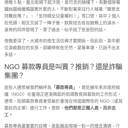
傍晚 5 點，臺北街頭下起冷雨，星巴克的騎樓下，有數個穿著
鐵絲圍繞蠟燭圖案外套的人，不斷對著來往行人喊著「願意支
持難民嗎？」、「支持婦女兒童權利！」等口號，其中 2 個人
在低頭、相互交談了一陣子後，默默拭去各自臉頰上的淚水。
身旁的同伴發現了，靠了過去，似乎說了些安慰的話。
夜晚更深了，大城市的夜生活彷彿才要開始，但此刻，其中那
位淚痕猶在的女孩，卻顯得有些茫然，望著車潮，已說不出太
多話。
NGO 募款專員是叫賣？推銷？還是詐騙
集團？
這些人通常被我們稱呼為
「募款專員」
，是近幾年來非政府組
織（NGO）在臺灣正逐漸興起的街頭教育與募款的工作形式。
通常，街頭募款專員會受雇於臺灣在地或國際性的 NGO（或其
委託的企業）進行工作。意即，
他們都是正職人員，而非志
工。
募款專員最重要的目標，是能藉由現場一對一的理念溝通、介