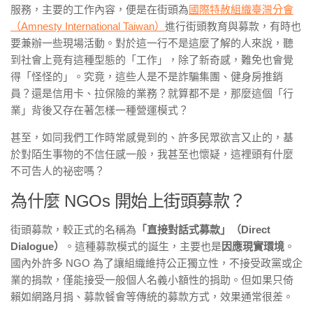
服務，主要的工作內容，便是在街頭為
國際特赦組織臺灣分會
（Amnesty International Taiwan）
進行街頭教育與募款，有時也
要兼辦一些現場活動。對於這一行不是這麼了解的人來說，聽
到社會上竟有這種型態的「工作」，除了新奇感，難免也會覺
得「怪怪的」。究竟，這些人是不是詐騙集團、健身房推銷
員？還是信用卡、拉保險的業務？就算都不是，那麼這個「行
業」背後又存在著怎樣一種營運模式？
甚至，如同我們工作時常感覺到的、許多民眾欲言又止的，基
於對陌生事物的不信任感一般，我甚至也懷疑，這裡頭有什麼
不可告人的祕密嗎？
為什麼 NGOs 開始上街頭募款？
街頭募款，較正式的名稱為
「直接對話式募款」（Direct
Dialogue）
。這種募款模式的誕生，主要也是
因應現實環境
。
國內外許多 NGO 為了讓組織維持公正獨立性，不接受政黨或企
業的捐款，僅能接受一般個人名義小額性的捐助。但如果只倚
賴如網路月捐、募款餐會等傳統的募款方式，效果通常很差。