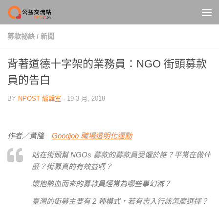
Skip to content
募款祕訣
/
新聞
背著道德十字架的業務員：NGO 街頭募款
員的告白
BY
NPOST 編輯室
·
19 3 月, 2018
作者／黃隆
Goodjob 職場透明化運動
站在街頭幫 NGOs 募款的募款員受僱於誰？平常在做什
麼？街募真的有效益嗎？
懷抱熱血而來的募款員經常為哪些事幻滅？
臺灣的街募主要有 2 種模式，若有志入行該怎麼選擇？