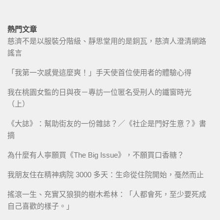
熱門文章
慈濟不是以服裝分階級、靜思堂用的是銅瓦，慈濟人澄清網路
謠言
「我第一次感覺這麼爽！」手天使首位使用者的體驗心得
我在桃園女監的日與夜－專訪一位匿名受刑人的鐵窗時光
（上）
《大誌》：幫助街友的一份雜誌？／《社企是門好生意？》書
摘
為什麼有人寧願買《The Big Issue》，不願買口香糖？
我朋友住在精神病院 3000 多天：生命從住院開始，戞然而止
搖滾一生、充實又狼狽的樹木希林：「人都會死，至少要死成
自己喜歡的樣子。」