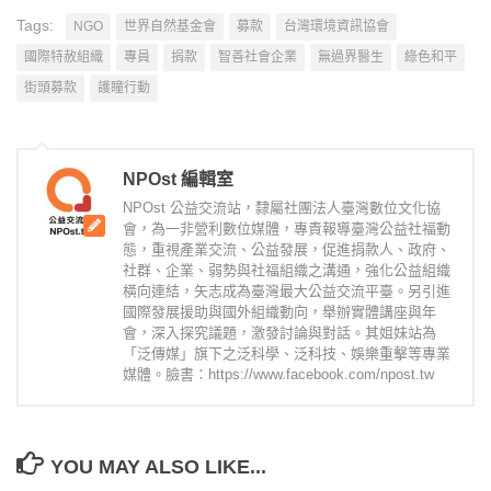
Tags:
NGO
世界自然基金會
募款
台灣環境資訊協會
國際特赦組織
專員
捐款
智善社會企業
無過界醫生
綠色和平
街頭募款
護瞳行動
NPOst 編輯室
NPOst 公益交流站，隸屬社團法人臺灣數位文化協
會，為一非營利數位媒體，專責報導臺灣公益社福動
態，重視產業交流、公益發展，促進捐款人、政府、
社群、企業、弱勢與社福組織之溝通，強化公益組織
橫向連結，矢志成為臺灣最大公益交流平臺。另引進
國際發展援助與國外組織動向，舉辦實體講座與年
會，深入探究議題，激發討論與對話。其姐妹站為
「泛傳媒」旗下之泛科學、泛科技、娛樂重擊等專業
媒體。臉書：https://www.facebook.com/npost.tw
YOU MAY ALSO LIKE...