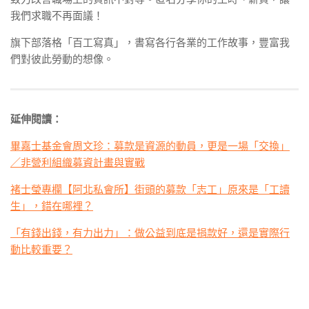
我們求職不再面議！
旗下部落格「百工寫真」，書寫各行各業的工作故事，豐富我
們對彼此勞動的想像。
延伸閱讀：
畢嘉士基金會周文珍：募款是資源的動員，更是一場「交換」
／非營利組織募資計畫與實戰
褚士瑩專欄【阿北私會所】街頭的募款「志工」原來是「工讀
生」，錯在哪裡？
「有錢出錢，有力出力」：做公益到底是捐款好，還是實際行
動比較重要？