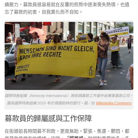
績壓力，募款員很容易就在反覆的煎熬中逐漸喪失熱情，也遺
忘了募款的初衷，自我異化而不自知。
國際特赦組織（Amnesty International）將街頭募款工作委外給專業募款公司。
圖為國際特赦組織 2016 年於德國柏林的遊行。圖／@
Wikimedia Commons
募款員的歸屬感與工作保障
在街頭若長時間募不到款，更是無助。緊張、焦慮、鬱悶，都