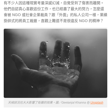
有不少人因這種現實考量深感幻滅，自覺受到了傷害而離開。
他們自認真心喜歡這份工作，也已經盡了最大的努力，怎麼還
會被 NGO 或社會企業裁員？跟「外面」的私人公司一樣，業績
掛帥式的將員工裁撤，直觀上難道不是很違反 NGO 的精神？
天候狀況也大大影響了街募的效果。圖／Geetanjal Khanna @
Unsplash