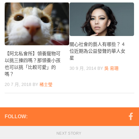
關心社會的藝人有哪些？ 4
位近期為公益發聲的華人女
【阿北私會所】領養寵物可
星
以挑三揀四嗎？那領養小孩
也可以挑「比較可愛」的
30 9 月, 2014
BY
吳 易珊
嗎？
20 7 月, 2018
BY
褚士瑩
FOLLOW:
NEXT STORY