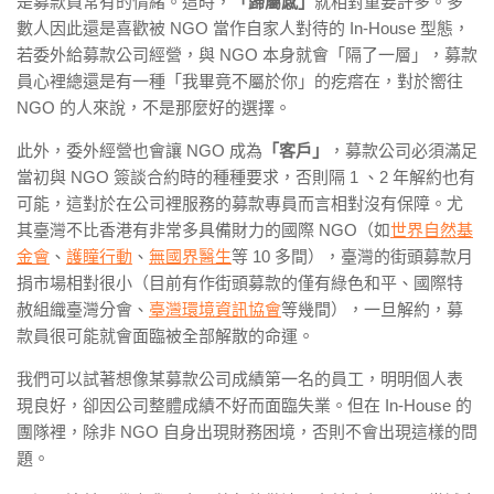
是募款員常有的情緒。這時，
「歸屬感」
就相對重要許多。多
數人因此還是喜歡被 NGO 當作自家人對待的 In-House 型態，
若委外給募款公司經營，與 NGO 本身就會「隔了一層」，募款
員心裡總還是有一種「我畢竟不屬於你」的疙瘩在，對於嚮往
NGO 的人來說，不是那麼好的選擇。
此外，委外經營也會讓 NGO 成為
「客戶」
，募款公司必須滿足
當初與 NGO 簽談合約時的種種要求，否則隔 1 、2 年解約也有
可能，這對於在公司裡服務的募款專員而言相對沒有保障。尤
其臺灣不比香港有非常多具備財力的國際 NGO（如
世界自然基
金會
、
護瞳行動
、
無國界醫生
等 10 多間），臺灣的街頭募款月
捐市場相對很小（目前有作街頭募款的僅有綠色和平、國際特
赦組織臺灣分會、
臺灣環境資訊協會
等幾間），一旦解約，募
款員很可能就會面臨被全部解散的命運。
我們可以試著想像某募款公司成績第一名的員工，明明個人表
現良好，卻因公司整體成績不好而面臨失業。但在 In-House 的
團隊裡，除非 NGO 自身出現財務困境，否則不會出現這樣的問
題。