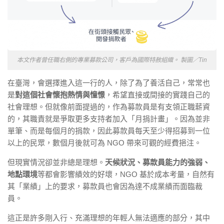
本文作者曾任職右側的專業募款公司，客戶為國際特赦組織。 製圖／Tin
在臺灣，會選擇進入這一行的人，除了為了養活自己，常常也
是
對這個社會懷抱熱情與憧憬
，希望直接或間接的實踐自己的
社會理想。但就像前面提過的，作為募款員是有支領正職薪資
的，其職責就是爭取更多支持者加入「月捐計畫」。因為並非
單筆、而是每個月的捐款，因此募款員每天至少得招募到一位
以上的民眾，數個月後就可為 NGO 帶來可觀的經費挹注。
但現實情況卻並非總是理想。
天候狀況、募款員能力的強弱、
地點環境
等都會影響績效的好壞，NGO 基於成本考量，自然有
其「業績」上的要求，募款員也會因為達不成業績而面臨裁
員。
這正是許多剛入行、充滿理想的年輕人無法適應的部分，其中