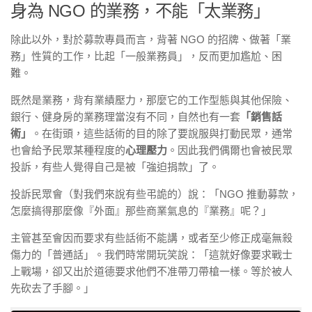
身為 NGO 的業務，不能「太業務」
除此以外，對於募款專員而言，背著 NGO 的招牌、做著「業
務」性質的工作，比起「一般業務員」，反而更加尷尬、困
難。
既然是業務，背有業績壓力，那麼它的工作型態與其他保險、
銀行、健身房的業務理當沒有不同，自然也有一套
「銷售話
術」
。在街頭，這些話術的目的除了要說服與打動民眾，通常
也會給予民眾某種程度的
心理壓力
。因此我們偶爾也會被民眾
投訴，有些人覺得自己是被「強迫捐款」了。
投訴民眾會（對我們來說有些弔詭的）說：「NGO 推動募款，
怎麼搞得那麼像『外面』那些商業氣息的『業務』呢？」
主管甚至會因而要求有些話術不能講，或者至少修正成毫無殺
傷力的「普通話」。我們時常開玩笑說：「這就好像要求戰士
上戰場，卻又出於道德要求他們不准帶刀帶槍一樣。等於被人
先砍去了手腳。」