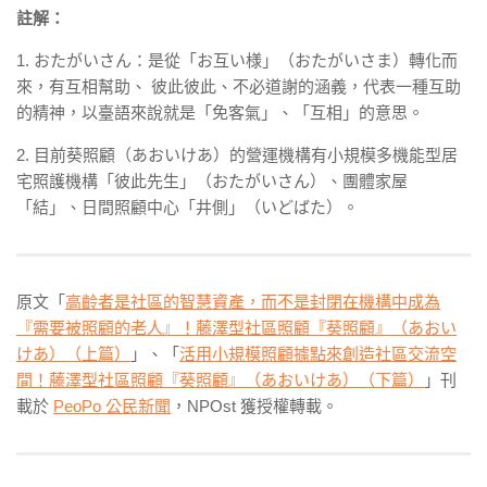
註解：
1. おたがいさん：是從「お互い様」（おたがいさま）轉化而
來，有互相幫助、 彼此彼此、不必道謝的涵義，代表一種互助
的精神，以臺語來說就是「免客氣」、「互相」的意思。
2. 目前葵照顧（あおいけあ）的營運機構有小規模多機能型居
宅照護機構「彼此先生」（おたがいさん）、團體家屋
「結」、日間照顧中心「井側」（いどばた）。
原文「
高齡者是社區的智慧資產，而不是封閉在機構中成為
『需要被照顧的老人』！藤澤型社區照顧『葵照顧』（あおい
けあ）（上篇）
」、「
活用小規模照顧據點來創造社區交流空
間！藤澤型社區照顧『葵照顧』（あおいけあ）（下篇）
」刊
載於
PeoPo 公民新聞
，NPOst 獲授權轉載。