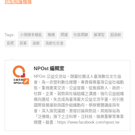
抗拒照護機構
Tags:
小規模多機能
機構
照護
社區照顧
藤澤型
超高齡
長照
長輩
高齡
高齡化社會
NPOst 編輯室
NPOst 公益交流站，隸屬社團法人臺灣數位文化協
會，為一非營利數位媒體，專責報導臺灣公益社福動
態，重視產業交流、公益發展，促進捐款人、政府、
社群、企業、弱勢與社福組織之溝通，強化公益組織
橫向連結，矢志成為臺灣最大公益交流平臺。另引進
國際發展援助與國外組織動向，舉辦實體講座與年
會，深入探究議題，激發討論與對話。其姐妹站為
「泛傳媒」旗下之泛科學、泛科技、娛樂重擊等專業
媒體。臉書：https://www.facebook.com/npost.tw