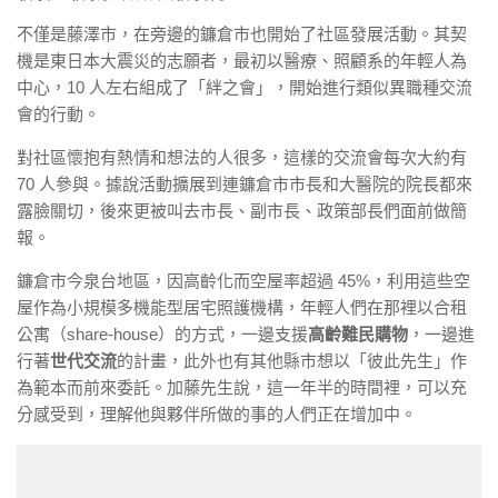
不僅是藤澤市，在旁邊的鐮倉市也開始了社區發展活動。其契
機是東日本大震災的志願者，最初以醫療、照顧系的年輕人為
中心，10 人左右組成了「絆之會」，開始進行類似異職種交流
會的行動。
對社區懷抱有熱情和想法的人很多，這樣的交流會每次大約有
70 人參與。據說活動擴展到連鐮倉市市長和大醫院的院長都來
露臉關切，後來更被叫去市長、副市長、政策部長們面前做簡
報。
鐮倉市今泉台地區，因高齡化而空屋率超過 45%，利用這些空
屋作為小規模多機能型居宅照護機構，年輕人們在那裡以合租
公寓（share-house）的方式，一邊支援
高齡難民購物
，一邊進
行著
世代交流
的計畫，此外也有其他縣市想以「彼此先生」作
為範本而前來委託。加藤先生說，這一年半的時間裡，可以充
分感受到，理解他與夥伴所做的事的人們正在增加中。