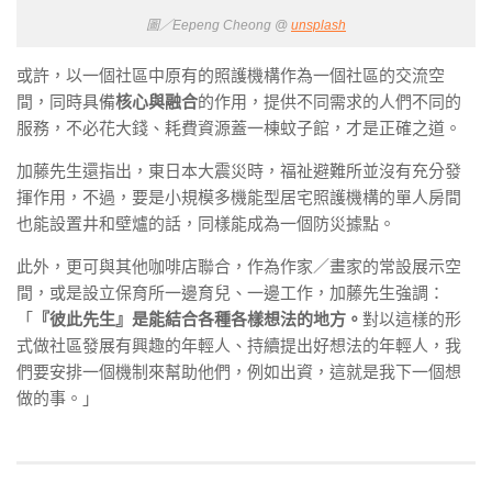
圖／Eepeng Cheong @
unsplash
或許，以一個社區中原有的照護機構作為一個社區的交流空
間，同時具備
核心與融合
的作用，提供不同需求的人們不同的
服務，不必花大錢、耗費資源蓋一棟蚊子館，才是正確之道。
加藤先生還指出，東日本大震災時，福祉避難所並沒有充分發
揮作用，不過，要是小規模多機能型居宅照護機構的單人房間
也能設置井和壁爐的話，同樣能成為一個防災據點。
此外，更可與其他咖啡店聯合，作為作家／畫家的常設展示空
間，或是設立保育所一邊育兒、一邊工作，加藤先生強調：
「
『彼此先生』是能結合各種各樣想法的地方。
對以這樣的形
式做社區發展有興趣的年輕人、持續提出好想法的年輕人，我
們要安排一個機制來幫助他們，例如出資，這就是我下一個想
做的事。」