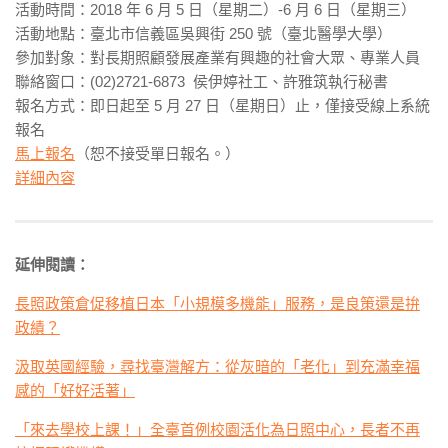
活動時間：2018 年 6 月 5 日（星期二）-6 月 6 日（星期三）
活動地點：臺北市信義區吳興街 250 號（臺北醫學大學）
參加對象：對長期照顧發展產業有興趣的社會大眾、專業人員
聯絡窗口：(02)2721-6873 侯伊婷社工、許雅筑執行秘書
報名方式：即日起至 5 月 27 日（星期日）止，僅接受線上系統
報名
馬上報名
（恕不接受單日報名。）
詳細內容
延伸閱讀：
長照政策倉促移植日本「小規模多機能」服務，是良策還是拚
政績？
汲取英國經驗，尋找臺灣解方：從灰暗的「老化」到充滿幸福
感的「好好活著」
「來去學校上課！」全臺首例校園活化為日照中心，長者不再