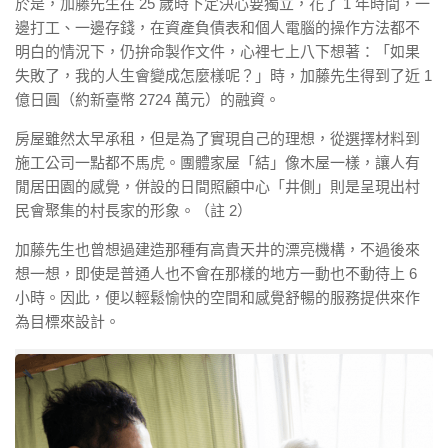
於是，加藤先生在 25 歲時下定決心要獨立，花了 1 年時間，一
邊打工、一邊存錢，在資產負債表和個人電腦的操作方法都不
明白的情況下，仍拚命製作文件，心裡七上八下想著：「如果
失敗了，我的人生會變成怎麼樣呢？」時，加藤先生得到了近 1
億日圓（約新臺幣 2724 萬元）的融資。
房屋雖然太早承租，但是為了實現自己的理想，從選擇材料到
施工公司一點都不馬虎。團體家屋「結」像木屋一樣，讓人有
閒居田園的感覺，併設的日間照顧中心「井側」則是呈現出村
民會聚集的村長家的形象。（註 2）
加藤先生也曾想過建造那種有高貴天井的漂亮機構，不過後來
想一想，即使是普通人也不會在那樣的地方一動也不動待上 6
小時。因此，便以輕鬆愉快的空間和感覺舒暢的服務提供來作
為目標來設計。