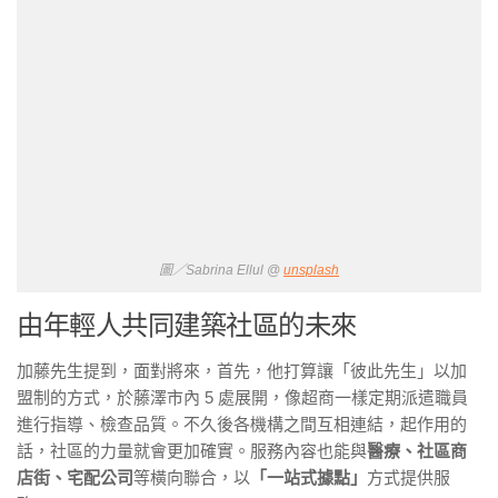
圖／Sabrina Ellul @
unsplash
由年輕人共同建築社區的未來
加藤先生提到，面對將來，首先，他打算讓「彼此先生」以加
盟制的方式，於藤澤市內 5 處展開，像超商一樣定期派遣職員
進行指導、檢查品質。不久後各機構之間互相連結，起作用的
話，社區的力量就會更加確實。服務內容也能與
醫療、社區商
店街、宅配公司
等橫向聯合，以
「一站式據點」
方式提供服