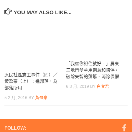
YOU MAY ALSO LIKE...
「我替你記住就好。」屏東
三地門學童用創意和陪伴，
原民社區志工事件（四）／
破除失智的藩籬、消除畏懼
黃盈豪（上）：進部落，為
6 3 月, 2019
BY
白宜君
部落所用
5 2 月, 2016
BY
黃盈豪
FOLLOW: