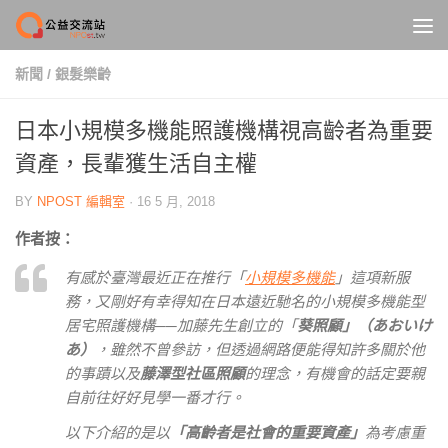
Skip to content
新聞
/
銀髮樂齡
日本小規模多機能照護機構視高齡者為重要
資產，長輩獲生活自主權
BY
NPOST 編輯室
·
16 5 月, 2018
作者按：
有感於臺灣最近正在推行「
小規模多機能
」這項新服
務，又剛好有幸得知在日本遠近馳名的小規模多機能型
居宅照護機構
──
加藤先生創立的「
葵照顧」（あおいけ
あ）
，雖然不曾參訪，但透過網路便能得知許多關於他
的事蹟以及
藤澤型社區照顧
的理念，有機會的話定要親
自前往好好見學一番才行。
以下介紹的是以
「高齡者是社會的重要資產」
為考慮重