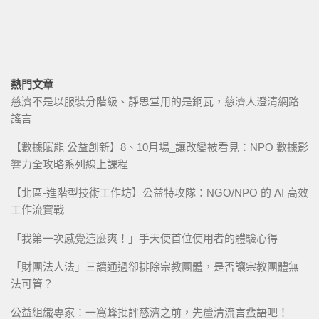
熱門文章
慈濟不是以服裝分階級、靜思堂用的是銅瓦，慈濟人澄清網路
謠言
【數據賦能 公益創新】8、10月場_讓改變被看見：NPO 數據影
響力全攻略系列線上課程
【北區-進階型技術工作坊】公益特攻隊：NGO/NPO 的 AI 高效
工作流實戰
「我第一次感覺這麼爽！」手天使首位使用者的體驗心得
「財團法人法」三讀通過卻排除宗教團體，是否讓宗教團體無
法可管？
公益組織專家：一窩蜂批評慈濟之前，先釐清流言蜚語吧！