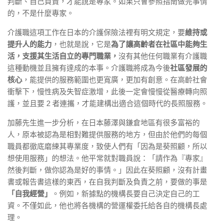
判斷、自己負責，才能說是專家。如果只會參照指南做完事情
的，不是什麼專家。
介護職這項工作在日本的介護保險法裡有明文規定，要
維持或
提升人的能力
，也就是說，它是
為了讓高齡者在社區中能夠生
活，支援其生活自立的專門職業，
沒有其他任何職業有介護職
這種動機並且擁有達成的本事。介護職將成為今後
社區發展的
核心
，能提供的服務範圍也更寬廣，更加有創意。在高齡社會
衝擊下，慢性病及失智症激增，此後一定會慢慢從醫療轉向照
護，並且要 2 者連攜，才能建構出適合這個時代的長照服務。
加藤先生進一步分析，在日本藤澤與鎌倉地區有很多富裕的
人，原本被認為是相對難提供服務的地方，但由於他們的每個
職員都徹底磨練其專業度，致使人們有「因為是葵照顧，所以
想使用服務」的想法。他平常就對職員說：「請作為『專家』
然後判斷，做你認為是好的事情。」因此在葵照顧，沒有計畫
書或報告書這樣的東西，在自我判斷及負責之前，要做的事是
「自我經營」
。例如，新據點的機構長要自己決定自己的工
資。不僅如此，他也將各機構的營運權委托給各自的機構長處
理。