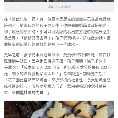
攝影／ 中村泰介
在「彼此先生」裡，有一位原本是農家的爺爺自己在盆栽裡栽
培稻米，前來玩耍的孩子見到後，也跟著開始學習栽培稻米，
到了收穫的季節時，卻可以很明顯的看出雙方種植的稻米之生
長差異，「爺爺好厲害啊！」孩子們驚呼道。這樣做的話，長
輩擁有的知識和經驗就能夠被下一代繼承。
更早之前，孩子們跟著這些爺爺、奶奶學習製作餅乾，並在社
區活動中販售，因為銷售得還不錯，孩子便問「賺了多少？」
長輩說：「成本是 1 人 200 日元，所以收入就分給每位 300 日
元，剩下的盈餘就捐給災區吧！」長輩說道。加藤先生說：
「孩子因此自然而然體會、掌握那樣的社會性，長大後就會變
成社區的核心。我想以那樣的形式，藉由機構延伸到社區民
眾，來
創造社區的力量。
」