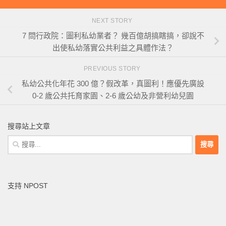
NEXT STORY
7 問行政院：圖利私幼業者？ 幾百億胡搞瞎搞，卻說不
出使私幼落實公共利益之具體作法？
PREVIOUS STORY
私幼公共化年花 300 億？假改革，真圖利！應優先廣設
0-2 歲公共托育家園、2-6 歲公幼及非營利幼兒園
搜尋站上文章
搜
尋
關
鍵
支持 NPOST
字: