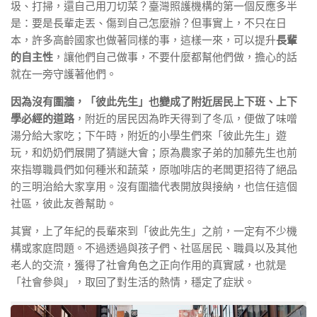
圾、打掃，還自己用刀切菜？臺灣照護機構的第一個反應多半
是：要是長輩走丟、傷到自己怎麼辦？但事實上，不只在日
本，許多高齡國家也做著同樣的事，這樣一來，可以提升
長輩
的自主性
，讓他們自己做事，不要什麼都幫他們做，擔心的話
就在一旁守護著他們。
因為沒有圍牆，「彼此先生」也變成了附近居民上下班、上下
學必經的道路
，附近的居民因為昨天得到了冬瓜，便做了味噌
湯分給大家吃；下午時，附近的小學生們來「彼此先生」遊
玩，和奶奶們展開了猜謎大會；原為農家子弟的加藤先生也前
來指導職員們如何種米和蔬菜，原咖啡店的老闆更招待了絕品
的三明治給大家享用。沒有圍牆代表開放與接納，也信任這個
社區，彼此友善幫助。
其實，上了年紀的長輩來到「彼此先生」之前，一定有不少機
構或家庭問題。不過透過與孩子們、社區居民、職員以及其他
老人的交流，獲得了社會角色之正向作用的真實感，也就是
「社會參與」，取回了對生活的熱情，穩定了症狀。