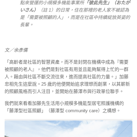
點來營運的小規模多機能事業所
「彼此先生」（おたが
いさん）
（註 1）的日常，住在那裡的老人家不被認為
是「需要被照顧的人」，而是在社區中持續綻放英姿的
長輩。
文／余彥儒
「高齡者是社區的智慧資產，而不是封閉在機構中成為『需要
被照顧的老人』，他們是對社區有用並且能夠幫得上忙的一群
人。藉由與社區不斷交流往來，進而提高社區的力量。」加藤
忠相先生這麼說。25 歲的他便開始追求理想而創業，以其嶄新
的照顧風格而引人注目，並開始在藤澤市與行政單位聯手。
我們就來看看加藤先生活用小規模多機能型居宅照護機構的
「藤澤型社區照顧」（藤澤型 community care）之構想。