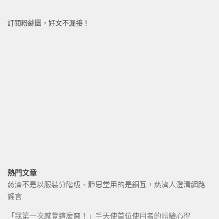
訂閱粉絲團，好文不漏接！
熱門文章
慈濟不是以服裝分階級、靜思堂用的是銅瓦，慈濟人澄清網路
謠言
「我第一次感覺這麼爽！」手天使首位使用者的體驗心得