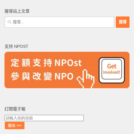
搜尋站上文章
搜
尋
關
鍵
支持 NPOST
字:
訂閱電子報