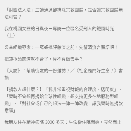
「財團法人法」三讀通過卻排除宗教團體，是否讓宗教團體無
法可管？
我在桃園女監的日與夜－專訪一位匿名受刑人的鐵窗時光
（上）
公益組織專家：一窩蜂批評慈濟之前，先釐清流言蜚語吧！
把錢捐給慈濟就不管了，算不算做善事？
《大誌》：幫助街友的一份雜誌？／《社企是門好生意？》書
摘
【捐款人想什麼？】「我非常重視財報的合理度、透明度」、
「暫時不會想再捐給全球性組織，想支持更多在地服務型組
織」、「對社會或自己的想法一陣一陣改變，讓我暫時無捐款
意願」
我朋友住在精神病院 3000 多天：生命從住院開始，戞然而止