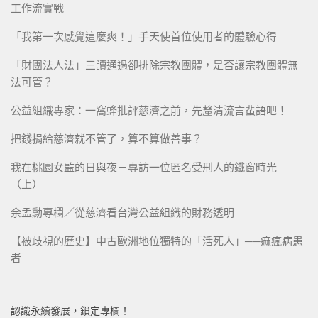
工作流實戰
「我第一次感覺這麼爽！」手天使首位使用者的體驗心得
「財團法人法」三讀通過卻排除宗教團體，是否讓宗教團體無
法可管？
公益組織專家：一窩蜂批評慈濟之前，先釐清流言蜚語吧！
把錢捐給慈濟就不管了，算不算做善事？
我在桃園女監的日與夜－專訪一位匿名受刑人的鐵窗時光
（上）
余孟勳專欄／從慈濟看台灣公益組織的財務透明
【被歧視的歷史】中古歐洲地位獨特的「活死人」──痲瘋病患
者
認識永續發展，鎖定專欄！