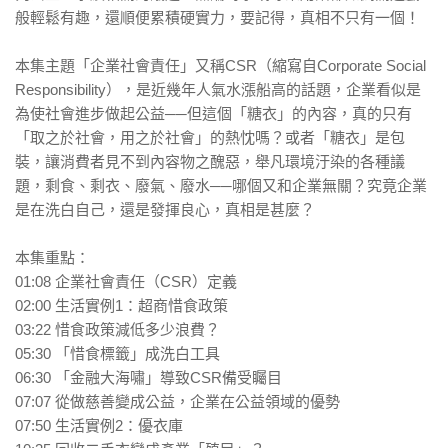
般輕鬆有趣，還順便累積硬實力，要記得，真相不只有一個！
本集主題「企業社會責任」又稱CSR（縮寫自Corporate Social
Responsibility），是近幾年人氣水漲船高的話題，企業看似是
為使社會進步做起公益──但這個「糖衣」的內容，真的只有
「取之於社會，用之於社會」的熱忱嗎？或者「糖衣」是包
裝，讓消費者見不到內容物之醜惡，舉凡環境汙染的各種議
題，剩食、剩衣、廢氣、廢水──哪個又和企業無關？究竟企業
是在洗白自己，還是發揮良心，真相是甚麼？
本集重點：
01:08 企業社會責任（CSR）定義
02:00 生活實例1：超商惜食政策
03:22 惜食政策減低多少浪費？
05:30 「惜食標籤」成洗白工具
06:30 「金融大海嘯」導致CSR備受矚目
07:07 從做慈善變成公益，企業在公益領域的優勢
07:50 生活實例2：優衣庫