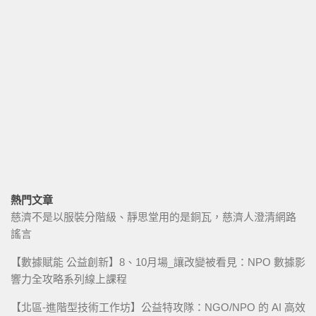
熱門文章
慈濟不是以服裝分階級、靜思堂用的是銅瓦，慈濟人澄清網路
謠言
【數據賦能 公益創新】8、10月場_讓改變被看見：NPO 數據影
響力全攻略系列線上課程
【北區-進階型技術工作坊】公益特攻隊：NGO/NPO 的 AI 高效