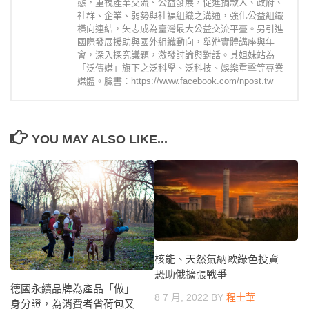
態，重視產業交流、公益發展，促進捐款人、政府、
社群、企業、弱勢與社福組織之溝通，強化公益組織
橫向連結，矢志成為臺灣最大公益交流平臺。另引進
國際發展援助與國外組織動向，舉辦實體講座與年
會，深入探究議題，激發討論與對話。其姐妹站為
「泛傳媒」旗下之泛科學、泛科技、娛樂重擊等專業
媒體。臉書：https://www.facebook.com/npost.tw
YOU MAY ALSO LIKE...
核能、天然氣納歐綠色投資
恐助俄擴張戰爭
德國永續品牌為產品「做」
8 7 月, 2022
BY
程士華
身分證，為消費者省荷包又