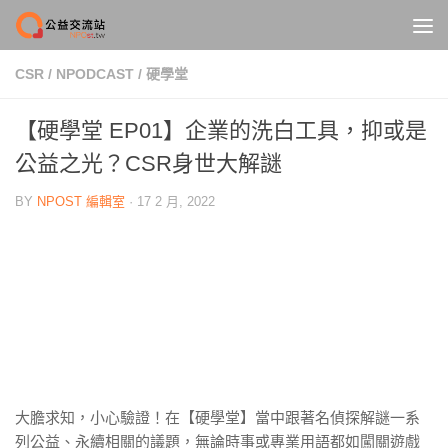
Skip to content
CSR
/
NPODCAST
/
硬學堂
【硬學堂 EP01】企業的洗白工具，抑或是
公益之光？CSR身世大解謎
BY
NPOST 編輯室
·
17 2 月, 2022
大膽求知，小心驗證！在【硬學堂】當中跟著名偵探解謎一系
列公益、永續相關的議題，無論時事或專業用語都如闖關遊戲