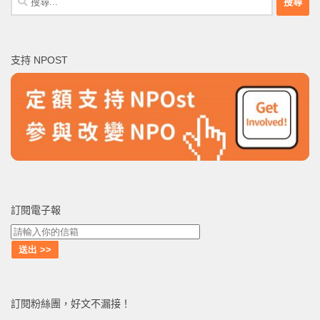
尋
關
鍵
支持 NPOST
字:
訂閱電子報
訂閱粉絲團，好文不漏接！