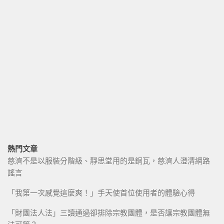
熱門文章
慈濟不是以服裝分階級、靜思堂用的是銅瓦，慈濟人澄清網路
謠言
「我第一次感覺這麼爽！」手天使首位使用者的體驗心得
「財團法人法」三讀通過卻排除宗教團體，是否讓宗教團體無