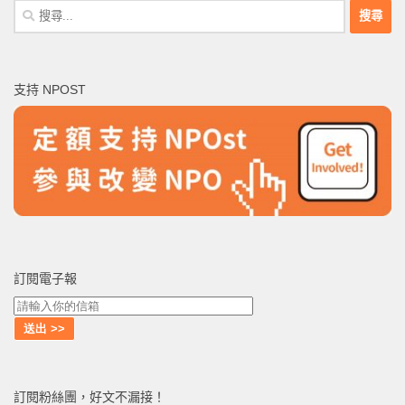
搜
尋
關
鍵
支持 NPOST
字:
訂閱電子報
訂閱粉絲團，好文不漏接！