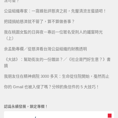
法可管？
公益組織專家：一窩蜂批評慈濟之前，先釐清流言蜚語吧！
把錢捐給慈濟就不管了，算不算做善事？
我在桃園女監的日與夜－專訪一位匿名受刑人的鐵窗時光
（上）
余孟勳專欄／從慈濟看台灣公益組織的財務透明
《大誌》：幫助街友的一份雜誌？／《社企是門好生意？》書
摘
我朋友住在精神病院 3000 多天：生命從住院開始，戞然而止
你的 Gmail 也被入侵了嗎？分辨釣魚信件的 5 大技巧！
認識永續發展，鎖定專欄！