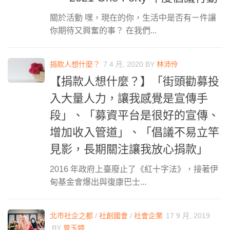
關於活動 嘿，現在的你，生活中是否有ㄧ件讓
你期待又興奮的事？ 在我們...
捐款人想什麼？
7 4 月, 2020
BY
林沛伶
【捐款人想什麼？】「街頭勸募投
入大量人力，讓我感覺是宣傳手
段」、「募資平台是很好的宣傳、
增加收入管道」、「倡議不易立竿
見影，長期關注讓我放心捐款」
2016 年政府上臺廢止了《紅十字法》，接著伊
甸基金會爆出與復康巴士...
北市社企之都
/
社創國會
/
社會企業
17 9 月, 2019
BY
曾玉婷