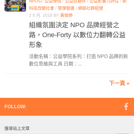
NPOST 公益學院
/
公益好夥伴
/
公益影響力評估
/
新
科技改變社會
/
管理營運
/
網路社群經營
2 8 月, 2018
BY
黃愉婷
組織氛圍決定 NPO 品牌經營之
路，One-Forty 以數位力翻轉公益
形象
活動名稱：公益學院系列：打造 NPO 品牌的新
數位思維與工具 日期：...
下一頁 »
FOLLOW:
搜尋站上文章