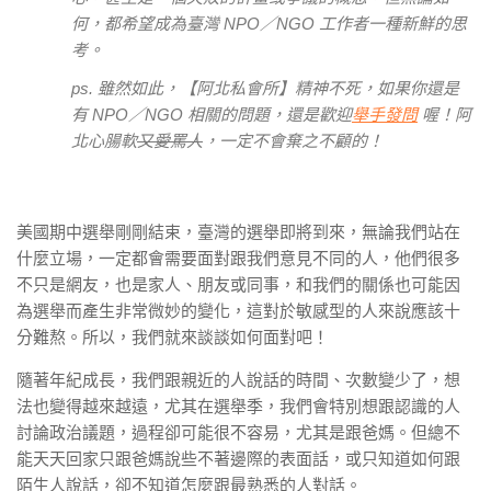
何，都希望成為臺灣 NPO／NGO 工作者一種新鮮的思
考。
ps. 雖然如此，【阿北私會所】精神不死，如果你還是
有 NPO／NGO 相關的問題，還是歡迎
舉手發問
喔！阿
北心腸軟
又愛罵人
，一定不會棄之不顧的！
美國期中選舉剛剛結束，臺灣的選舉即將到來，無論我們站在
什麼立場，一定都會需要面對跟我們意見不同的人，他們很多
不只是網友，也是家人、朋友或同事，和我們的關係也可能因
為選舉而產生非常微妙的變化，這對於敏感型的人來說應該十
分難熬。所以，我們就來談談如何面對吧！
隨著年紀成長，我們跟親近的人說話的時間、次數變少了，想
法也變得越來越遠，尤其在選舉季，我們會特別想跟認識的人
討論政治議題，過程卻可能很不容易，尤其是跟爸媽。但總不
能天天回家只跟爸媽說些不著邊際的表面話，或只知道如何跟
陌生人說話，卻不知道怎麼跟最熟悉的人對話。