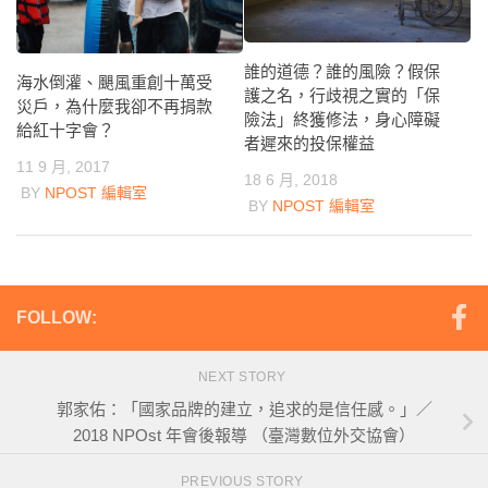
誰的道德？誰的風險？假保
海水倒灌、颶風重創十萬受
護之名，行歧視之實的「保
災戶，為什麼我卻不再捐款
險法」終獲修法，身心障礙
給紅十字會？
者遲來的投保權益
11 9 月, 2017
18 6 月, 2018
BY
NPOST 編輯室
BY
NPOST 編輯室
FOLLOW:
NEXT STORY
郭家佑：「國家品牌的建立，追求的是信任感。」／
2018 NPOst 年會後報導 （臺灣數位外交協會）
PREVIOUS STORY