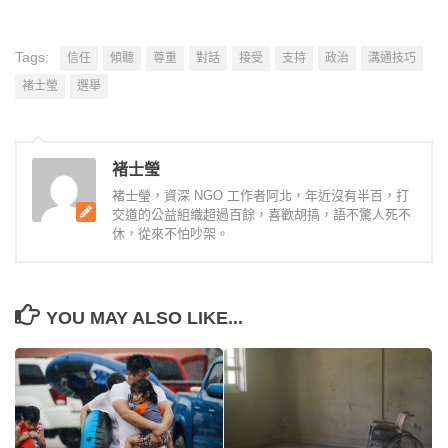
Tags:
信任
傾聽
尊重
對話
接受
支持
政治
溝通技巧
褚士瑩
選舉
褚士瑩
褚士瑩，資深 NGO 工作者阿北，年近沒有半百，打
交道的公益組織超過百餘，喜歡胡搞，語不驚人死不
休，從來不怕吵架。
YOU MAY ALSO LIKE...