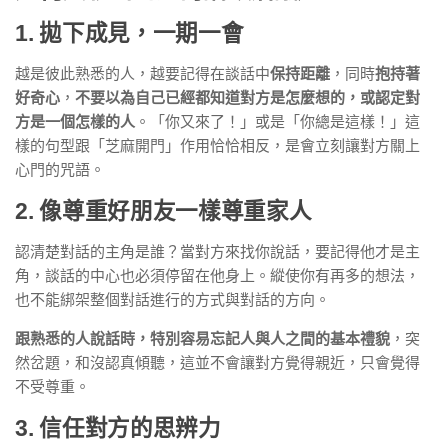
1. 拋下成見，一期一會
越是彼此熟悉的人，越要記得在談話中
保持距離
，同時
抱持著
好奇心
，
不要以為自己已經都知道對方是怎麼想的，或認定對
方是一個怎樣的人
。「你又來了！」或是「你總是這樣！」這
樣的句型跟「芝麻開門」作用恰恰相反，是會立刻讓對方關上
心門的咒語。
2. 像尊重好朋友一樣尊重家人
認清楚對話的主角是誰？當對方來找你說話，要記得他才是主
角，談話的中心也必須停留在他身上。縱使你有再多的想法，
也不能綁架整個對話進行的方式與對話的方向。
跟熟悉的人說話時，特別容易忘記人與人之間的基本禮貌
，突
然岔題，和沒認真傾聽，這並不會讓對方覺得親近，只會覺得
不受尊重。
3. 信任對方的思辨力