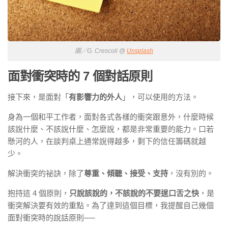
圖／G. Crescoli @
Unsplash
面對衝突時的 7 個對話原則
接下來，是面對「
有影響力的外人
」，可以使用的方法。
身為一個和平工作者，面對各式各樣的衝突跟意外，什麼時候
該說什麼、不該說什麼、怎麼說，都是非常重要的能力。口若
懸河的人，在談判桌上通常說得越多，剩下的信任籌碼就越
少。
解決衝突的祕訣，除了
尊重、傾聽、接受、支持
，沒有別的。
抱持這 4 個原則，
只說該說的，不該說的不要逞口舌之快
，是
衝突解決要有效的重點。為了達到這個目標，我提醒自己幾個
面對衝突時的說話原則──