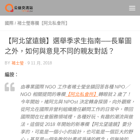
Skip to content
國際
/
褚士瑩專欄【阿北私會所】
【阿北望遠鏡】選舉季求生指南──長輩圖
之外，如何與意見不同的親友對話？
BY
褚士瑩
·
9 11 月, 2018
編按：
由專業國際 NGO 工作者褚士瑩坐鎮回答各種 NPO／
NGO 相關提問的專欄
【阿北私會所】
轉眼就 2 歲了！
今年開始，褚阿北與 NPOst 決定轉身探頭，向外觀察，
從阿北在國際非營利組織擔任顧問工作的日常中，帶回
國際間在社會服務領域裡，各種好玩、有趣的潮流與做
法。這個從 2018 年開始的新專欄【阿北望遠鏡】要分
享的，可能是一個小小的設計，也可能是一個巨大的野
心，甚至是一個失敗的計畫或爭議的概念，但無論如