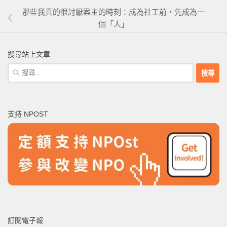
那些我真的很討厭案主的時刻：成為社工前，先成為一
個「人」
搜尋站上文章
搜
尋
關
鍵
支持 NPOST
字:
訂閱電子報