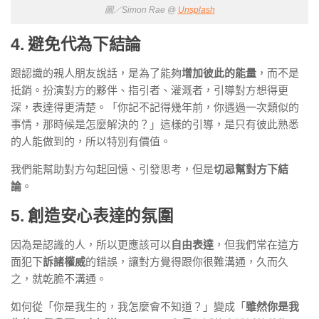
圖／Simon Rae @
Unsplash
4. 避免代為下結論
跟認識的親人朋友說話，是為了能夠
增加彼此的能量
，而不是
抵銷。扮演對方的夥伴、指引者、灌溉者，引導對方想得更
深，表達得更清楚。「你記不記得幾年前，你遇過一次類似的
事情，那時候是怎麼解決的？」這樣的引導，是只有彼此熟悉
的人能做到的，所以特別有價值。
我們能幫助對方勾起回憶、引發思考，但是
切忌幫對方下結
論
。
5. 創造安心表達的氛圍
因為是認識的人，所以更應該可以
自由表達
，但我們常在這方
面犯下
訴諸權威
的錯誤，讓對方覺得跟你很難溝通，久而久
之，就乾脆不溝通。
如何從「你是我生的，我怎麼會不知道？」變成「
雖然你是我