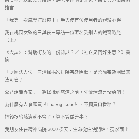
慈濟不是以服裝分階級、靜思堂用的是銅瓦，慈濟人澄清網路
謠言
「我第一次感覺這麼爽！」手天使首位使用者的體驗心得
我在桃園女監的日與夜－專訪一位匿名受刑人的鐵窗時光
（上）
《大誌》：幫助街友的一份雜誌？／《社企是門好生意？》書
摘
「財團法人法」三讀通過卻排除宗教團體，是否讓宗教團體無
法可管？
公益組織專家：一窩蜂批評慈濟之前，先釐清流言蜚語吧！
為什麼有人寧願買《The Big Issue》，不願買口香糖？
把錢捐給慈濟就不管了，算不算做善事？
我朋友住在精神病院 3000 多天：生命從住院開始，戞然而止