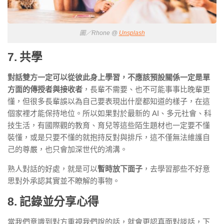
圖／Rhone @
Unsplash
7. 共學
對話雙方一定可以從彼此身上學習，不應該預設關係一定是單
方面的傳授者與接收者
，長輩不需要、也不可能事事比晚輩更
懂，但很多長輩誤以為自己要表現出什麼都知道的樣子，在這
個家裡才能保持地位。所以如果對於最新的 AI、多元社會、科
技生活，有國際觀的教育、育兒等這些陌生題材也一定要不懂
裝懂，或是只要不懂的就抱持反對與排斥，這不僅無法維護自
己的尊嚴，也只會加深世代的鴻溝。
熟人對話的好處，就是可以
暫時放下面子
，去學習那些不好意
思對外承認其實並不瞭解的事物。
8. 記錄並分享心得
當我們意識到對方重視我們說的話，就會更認真面對談話，下