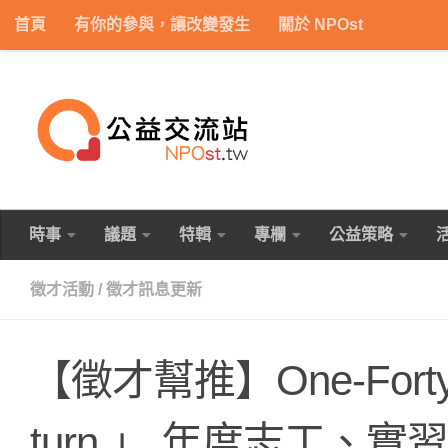
首頁
有你的參與，讓改變發生
關於 NPOst
Skip to content
時事
議題
特輯
專欄
公益策略
徵才活動
/
徵才訊息更新
【徵才幫推】One-Forty 
turn.」 年度志工、