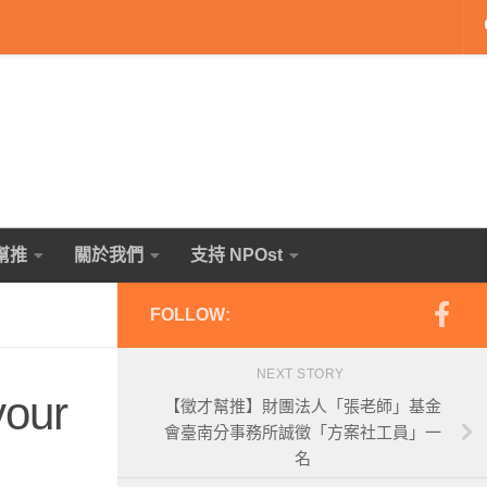
幫推
關於我們
支持 NPOst
FOLLOW:
NEXT STORY
our
【徵才幫推】財團法人「張老師」基金
會臺南分事務所誠徵「方案社工員」一
名