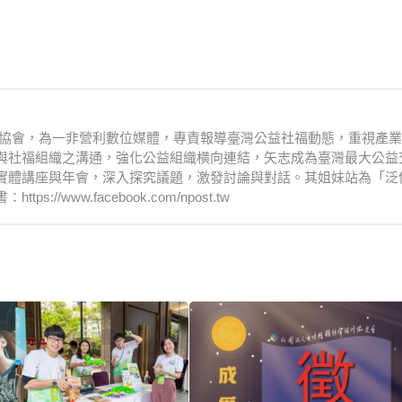
文化協會，為一非營利數位媒體，專責報導臺灣公益社福動態，重視產
與社福組織之溝通，強化公益組織橫向連結，矢志成為臺灣最大公益
實體講座與年會，深入探究議題，激發討論與對話。其姐妹站為「泛
www.facebook.com/npost.tw