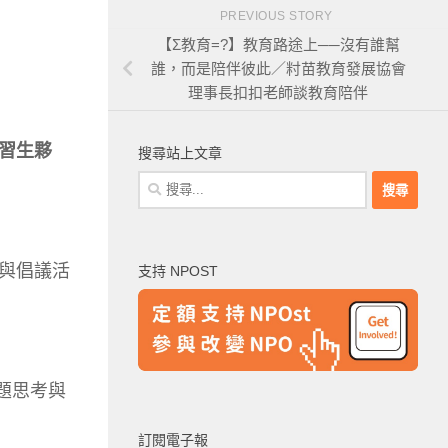
PREVIOUS STORY
【Σ教育=?】教育路途上──沒有誰幫
誰，而是陪伴彼此／籿苗教育發展協會
理事長扣扣老師談教育陪伴
實習生夥
搜尋站上文章
搜
尋
關
鍵
與倡議活
支持 NPOST
字:
議題思考與
訂閱電子報