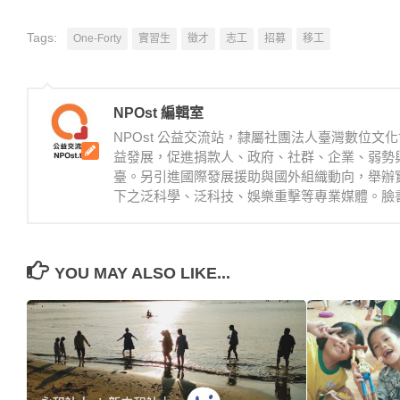
Tags:
One-Forty
實習生
徵才
志工
招募
移工
NPOst 編輯室
NPOst 公益交流站，隸屬社團法人臺灣數位
益發展，促進捐款人、政府、社群、企業、弱勢
臺。另引進國際發展援助與國外組織動向，舉辦
下之泛科學、泛科技、娛樂重擊等專業媒體。臉書：https://
YOU MAY ALSO LIKE...