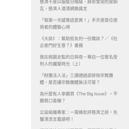
慈濟不是以服裝分階級、靜思堂用的是銅
瓦，慈濟人澄清網路謠言
「我第一次感覺這麼爽！」手天使首位使
用者的體驗心得
《大誌》：幫助街友的一份雜誌？／《社
企是門好生意？》書摘
我在桃園女監的日與夜－專訪一位匿名受
刑人的鐵窗時光（上）
「財團法人法」三讀通過卻排除宗教團
體，是否讓宗教團體無法可管？
為什麼有人寧願買《The Big Issue》，不
願買口香糖？
公益組織專家：一窩蜂批評慈濟之前，先
釐清流言蜚語吧！