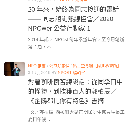
20 年來，始終為同志接通的電話
—— 同志諮詢熱線協會／2020
NPOwer 公益行動家 1
2014 年起， NPOst 每年舉辦年會，至今已創辦
第 7 屆，不...
NPO 推書
/
公益好夥伴
/
褚士瑩專欄【阿北私會所】
3 1 月, 2019
BY
NPOST 編輯室
對著咖啡樹苦練說話：從同學口中
的怪物，到擄獲百人的郭柏辰／
《企鵝都比你有特色》書摘
文／郭柏辰 西拉雅大鋤花間咖啡生態農場長工
夏日午後...