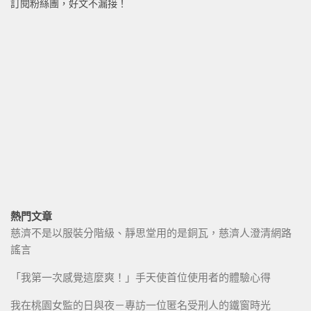
訂閱粉絲團，好文不漏接！
熱門文章
慈濟不是以服裝分階級、靜思堂用的是銅瓦，慈濟人澄清網路
謠言
「我第一次感覺這麼爽！」手天使首位使用者的體驗心得
我在桃園女監的日與夜－專訪一位匿名受刑人的鐵窗時光