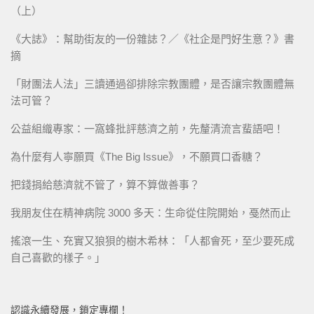
（上）
《大誌》：幫助街友的一份雜誌？／《社企是門好生意？》書
摘
「財團法人法」三讀通過卻排除宗教團體，是否讓宗教團體無
法可管？
公益組織專家：一窩蜂批評慈濟之前，先釐清流言蜚語吧！
為什麼有人寧願買《The Big Issue》，不願買口香糖？
把錢捐給慈濟就不管了，算不算做善事？
我朋友住在精神病院 3000 多天：生命從住院開始，戞然而止
搖滾一生、充實又狼狽的樹木希林：「人都會死，至少要死成
自己喜歡的樣子。」
認識永續發展，鎖定專欄！