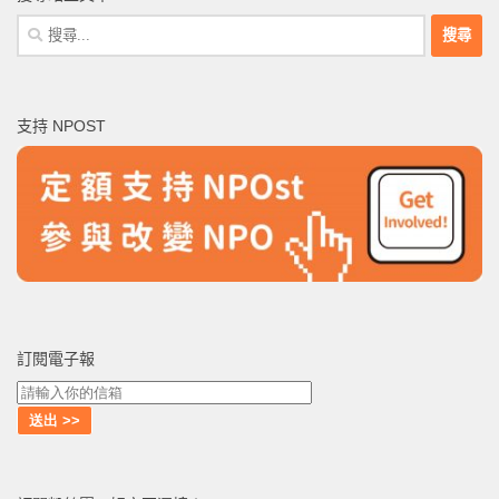
搜
尋
關
鍵
支持 NPOST
字:
訂閱電子報