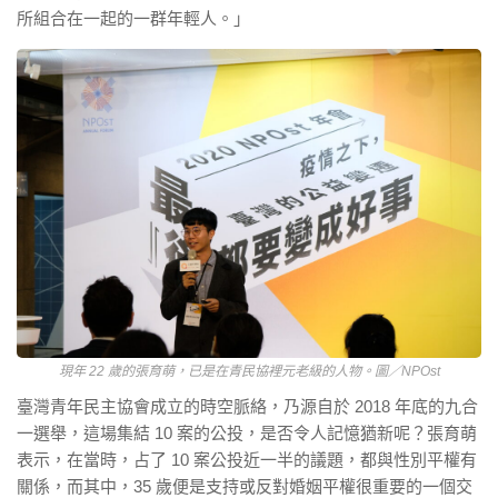
所組合在一起的一群年輕人。」
現年 22 歲的張育萌，已是在青民協裡元老級的人物。圖／NPOst
臺灣青年民主協會成立的時空脈絡，乃源自於 2018 年底的九合
一選舉，這場集結 10 案的公投，是否令人記憶猶新呢？張育萌
表示，在當時，占了 10 案公投近一半的議題，都與性別平權有
關係，而其中，35 歲便是支持或反對婚姻平權很重要的一個交