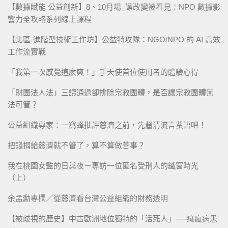
【數據賦能 公益創新】8、10月場_讓改變被看見：NPO 數據影
響力全攻略系列線上課程
【北區-進階型技術工作坊】公益特攻隊：NGO/NPO 的 AI 高效
工作流實戰
「我第一次感覺這麼爽！」手天使首位使用者的體驗心得
「財團法人法」三讀通過卻排除宗教團體，是否讓宗教團體無
法可管？
公益組織專家：一窩蜂批評慈濟之前，先釐清流言蜚語吧！
把錢捐給慈濟就不管了，算不算做善事？
我在桃園女監的日與夜－專訪一位匿名受刑人的鐵窗時光
（上）
余孟勳專欄／從慈濟看台灣公益組織的財務透明
【被歧視的歷史】中古歐洲地位獨特的「活死人」──痲瘋病患