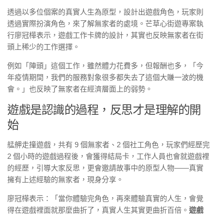
透過以多位個案的真實人生為原型，設計出遊戲角色，玩家則
透過實際扮演角色，來了解無家者的處境。芒草心街遊專案執
行廖冠樺表示，遊戲工作卡牌的設計，其實也反映無家者在街
頭上稀少的工作選擇。
例如「陣頭」這個工作，雖然體力花費多，但報酬也多，「今
年疫情期間，我們的服務對象很多都失去了這個大賺一波的機
會。」也反映了無家者在經濟層面上的弱勢。
遊戲是認識的過程，反思才是理解的開
始
艋舺走撞遊戲，共有 9 個無家者、2 個社工角色，玩家們經歷完
2 個小時的遊戲過程後，會獲得結局卡，工作人員也會就遊戲裡
的經歷，引導大家反思，更會邀請故事中的原型人物——真實
擁有上述經驗的無家者，現身分享。
廖冠樺表示：「當你體驗完角色，再來體驗真實的人生，會覺
得在遊戲裡面就那麼曲折了，真實人生其實更曲折百倍。
遊戲