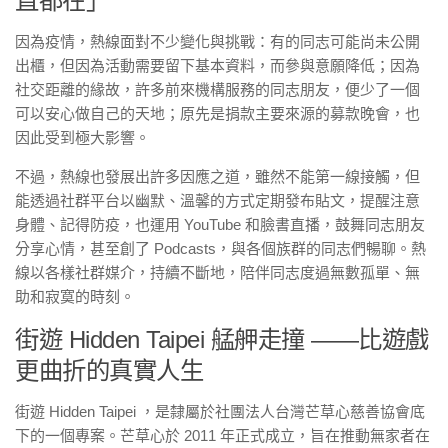
直都在」
因為疫情，熱線面對不少變化與挑戰：有的同志可能尚未公開
出櫃，但因為活動需要留下基本資料，而參與意願降低；因為
社交距離的緣故，許多前來機構服務的同志朋友，便少了一個
可以安心做自己的天地；原先是捐款主要來源的募款晚會，也
因此受到極大影響。
不過，熱線也發展出許多因應之道，雖然不能第一線接觸，但
能透過社群平台以幽默、溫馨的方式定期發布貼文，提醒注意
身體、記得防疫，也運用 YouTube 和臉書直播，鼓舞同志朋友
分享心情，甚至創了 Podcasts，與各個族群的同志們暢聊。熱
線以各樣社群媒介，持續不斷地，陪伴同志度過無數孤單、無
助和寂寞的時刻。
街遊 Hidden Taipei 艋舺走撞 ——比遊戲
更曲折的真實人生
街遊 Hidden Taipei ，是隸屬於社團法人台灣芒草心慈善協會底
下的一個專案。芒草心於 2011 年正式成立，旨在推動無家者在