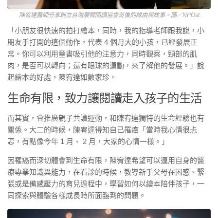
陳宥達醫師分享創立台灣展臂閱讀協會背後的緣由與故事。圖／NPOst
「小朋友很快速的拍打繪本，同時，我的指導老師跟我說，小
朋友手打開的這個動作，代表 4 個月大的小孩，已經發展正
常。你可以利用童書吸引他的注意力，同時觀察，頸部的肌
肉，是否可以轉向；還有眼球的運動，來了解他的發展。」說
起繪本的好處，陳宥達如數家珍。
生命有限，致力讓閱讀走入孩子的生活
而其實，會推廣親子共讀運動，和陳宥達獨特的生命經驗也有
關係。大二的時候，陳宥達得知自己罹癌「當時我心情很忐
忑，有點像今年 1 月、 2 月，大家的心情一樣。」
因罹癌而深切體會到生命有限，陳宥達希望可以運用自身的醫
療專業知識與能力，在看診的時候，教導新手父母在困惑、緊
張或是備感壓力的育兒過程中，學習如何以繪本陪伴孩子，一
同探索與體驗各樣成長時所面臨到的問題。