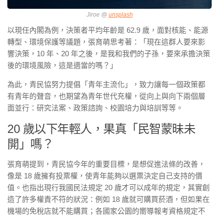
Jiroe @
unsplash
以現任內閣為例，決策者平均年齡是 62.9 歲，面對核能、能源
轉型、環境保護等議題，張育萌思考著：「現在這群人要來影
響決策，10 年、20 年之後，是我和我們的子孫，要來承擔決策
後的環境風險，這是適當的嗎？」
為此，青民協努力提倡「青年主流化」，致力讓每一個政策都
有青年的聲音，也期望為青年世代充權，從向上與向下兩個層
面並行：研究法案、政策諮詢、校園培力與培訓等等。
20 歲以下年輕人，果真「民智蒙昧未
開」嗎？
張育萌提到，青民協今年的重要目標，是想促進法條的改善，
像是 18 歲擁有投票權，使青年能夠以選票決定自己支持的價
值。也指出現行我國民法規定 20 歲才可以成年的規定，其實創
造了許多權責不符的狀況：例如 18 歲就可購買菸酒，但如果在
機場的免稅店就不能購買；各國家公園的嚮導報考資格規定不