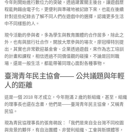
今年則開始進行數位力的突破，透過建置關主後台，讓遊戲歷
程能夠藉由電子化，更便利與準確地被記錄下來，也能在後續
針對這些紀錄去了解不同人們在遊戲中的選擇，認識更多生活
中不同樣態的人。
現今活動的參與者，多為學生與教育團體的合作居多，除此之
外，也有與旅行社合作，開放大眾參與的場次，廖冠樺特別提
出，其實也非常歡迎基金會、企業透過遊戲，來作為志工培訓
的計畫和課程，相信透過不同價值觀的碰撞，不論是回到職
場，還是一般生活，都能帶著同理心面對各種事物。
臺灣青年民主協會—— 公共議題與年輕
人的距離
這是一個 2018 年才成立，今年剛滿 2 歲的新組織，甚至，組織
的理事長也還在念書，他們是——臺灣青年民主協會，又稱青
民協。
現為青民協理事長的張育萌說：「我們是來自全台灣不同校園
與背景的夥伴，有自治團體、非營利組織、工會與新媒體等，