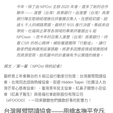
今年，除了由 NPOst 主辦 2020 年會，還多了新的合作
夥伴 —— 滙豐（台灣）商業銀行。由滙豐（台灣）商業
銀行陳志堅總經理擔任評審團召集人，在歷經初選、超
過 6 千人的網路票選，最終於 9/15 進行決選，集結來自
學術、社福與企業等各領域的專業評審選出 6 組
NPOwer 。而今年的召集人滙豐（台灣）商業銀行，持
著 CSR 的核心精神，補助獲選團隊「行動金」，讓行
動家們能夠運用這筆獎勵，將更多因應疫情或現實困境
而資源受限，胎死腹中的計畫擁有予以實踐的機會。
撰文 ／黨一馨（ NPOst 特約記者）
最終登上年會舞台的 6 組公益行動家分別是：台灣展臂閱讀協
會、台灣同志諮詢熱線協會、街遊 Hidden Taipei（社團法人台
灣芒草心慈善協會）、臺灣青年民主協會、紅鼻子關懷小丑協
會（紅鼻子醫生）與易福社會創新股份有限公司
（eFOOOD），一同來聽聽他們擴散好事的影響力！
台灣展臂閱讀協會——用繪本撫平充斥