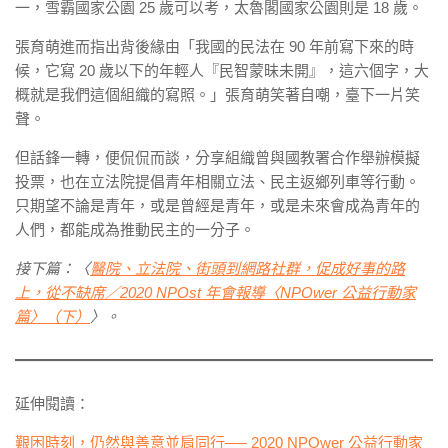
一，雪霸國家公園 25 歲可以考，太魯閣國家公園則是 18 歲。
張育萌進而指出背後緣由「我國的民法在 90 年前寫下來的時
候，它寫 20 歲以下的年輕人『民智蒙昧未開』，這六個字，大
概就是我們這個組織的寫照。」張育萌笑著自嘲，臺下一片笑
聲。
但話鋒一轉，便侃侃而談，分享組織曾與國教署合作舉辦模擬
投票，也在立法院提倡青年相關立法、民主返鄉列車等行動。
只期望不論是青年，或是曾經是青年，或是未來會成為青年的
人們，都能成為推動民主的一分子。
接下篇：〈
醫院、立法院、街頭到網路社群，促成好事的路
上，從不缺席／2020 NPOst 年會報導〈NPOwer 公益行動家
篇〉（下）
〉。
延伸閱讀：
艱困時刻，仍然與善意並肩同行── 2020 NPOwer 公益行動家