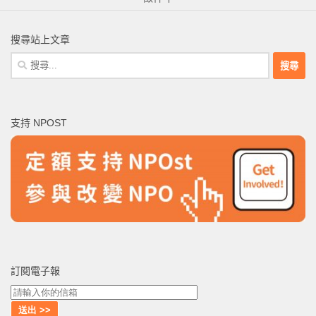
搜尋站上文章
搜
尋
關
鍵
支持 NPOST
字:
訂閱電子報