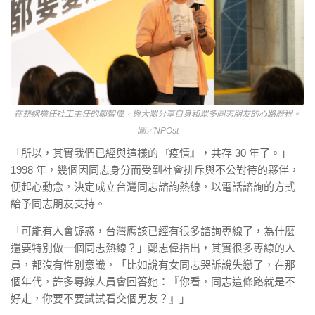
在熱線擔任社工主任的鄭智偉，與大眾分享自身和眾多同志朋友的心路歷程。
圖／NPOst
「所以，其實我們已經與這樣的『疫情』，共存 30 年了。」
1998 年，幾個因同志身分而受到社會排斥與不公對待的夥伴，
便起心動念，決定成立台灣同志諮詢熱線，以電話諮詢的方式
給予同志朋友支持。
「可能有人會疑惑，台灣應該已經有很多諮詢專線了，為什麼
還要特別做一個同志熱線？」鄭志偉指出，其實很多專線的人
員，都沒有性別意識，「比如說有女同志哭訴說失戀了，在那
個年代，許多專線人員會回答她：『你看，同志這條路就是不
好走，你要不要試試看交個男友？』」