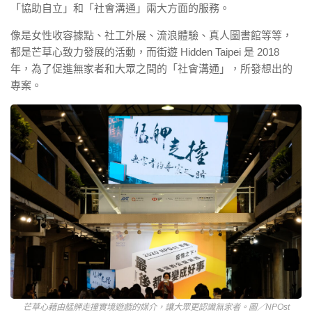
「協助自立」和「社會溝通」兩大方面的服務。
像是女性收容據點、社工外展、流浪體驗、真人圖書館等等，
都是芒草心致力發展的活動，而街遊 Hidden Taipei 是 2018
年，為了促進無家者和大眾之間的「社會溝通」，所發想出的
專案。
芒草心藉由艋舺走撞實境遊戲的媒介，讓大眾更認識無家者。圖／NPOst