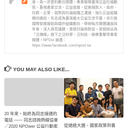
會，為一非營利數位媒體，專責報導臺灣公益社福動
態，重視產業交流、公益發展，促進捐款人、政府、
社群、企業、弱勢與社福組織之溝通，強化公益組織
橫向連結，矢志成為臺灣最大公益交流平臺。另引進
國際發展援助與國外組織動向，舉辦每月實體講座與
年會，深入探究議題，激發討論與對話。其姐妹站為
「泛傳媒」旗下之泛科學、泛科技、娛樂重擊等專業
媒體。NPOst 臉書：
https://www.facebook.com/npost.tw
YOU MAY ALSO LIKE...
20 年來，始終為同志接通的
電話 —— 同志諮詢熱線協會
從總統大選、國家政策到養
／2020 NPOwer 公益行動家