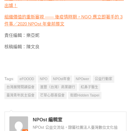
出爐！
組織價值的重新審視 —— 後疫情時期，NGO 應立即著手的 3
件事／2020 NPOst 年會前導文
責任編輯：樂亞妮
核稿編輯：陳文良
Tags:
eFOOOD
NPO
NPOst年會
NPOwer
公益行動家
台灣展臂閱讀協會
滙豐（台灣）商業銀行
紅鼻子醫生
臺灣青年民主協會
芒草心慈善協會
街遊Hidden Taipei
NPOst 編輯室
NPOst 公益交流站，隸屬社團法人臺灣數位文化協