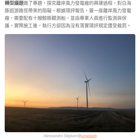
轉型議題
做了專題，探究離岸風力發電廠的興建過程，對白海
豚迴游路徑帶來的阻礙。根據環評報告，蓋一座離岸風力發電
廠，需要配有十艘鯨豚觀測船，並由專業人員進行監測與保
護。實際施工後，執行方卻因為沒有落實環評規定遭受裁罰。
Alessandro Stigliani@
unsplash