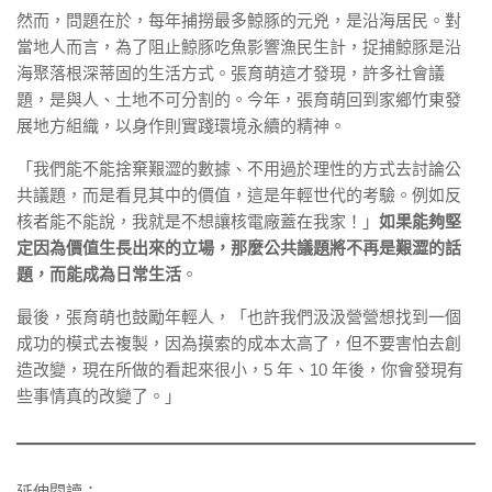
然而，問題在於，每年捕撈最多鯨豚的元兇，是沿海居民。對
當地人而言，為了阻止鯨豚吃魚影響漁民生計，捉捕鯨豚是沿
海聚落根深蒂固的生活方式。張育萌這才發現，許多社會議
題，是與人、土地不可分割的。今年，張育萌回到家鄉竹東發
展地方組織，以身作則實踐環境永續的精神。
「我們能不能捨棄艱澀的數據、不用過於理性的方式去討論公
共議題，而是看見其中的價值，這是年輕世代的考驗。例如反
核者能不能說，我就是不想讓核電廠蓋在我家！」
如果能夠堅
定因為價值生長出來的立場，那麼公共議題將不再是艱澀的話
題，而能成為日常生活
。
最後，張育萌也鼓勵年輕人，「也許我們汲汲營營想找到一個
成功的模式去複製，因為摸索的成本太高了，但不要害怕去創
造改變，現在所做的看起來很小，5 年、10 年後，你會發現有
些事情真的改變了。」
延伸閱讀：