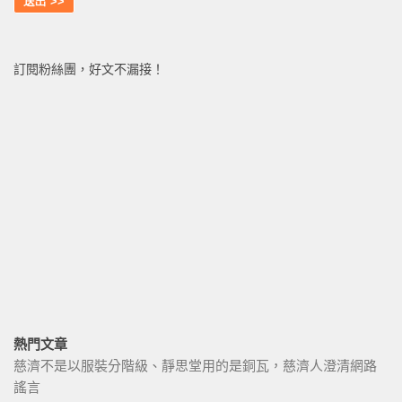
訂閱粉絲團，好文不漏接！
熱門文章
慈濟不是以服裝分階級、靜思堂用的是銅瓦，慈濟人澄清網路
謠言