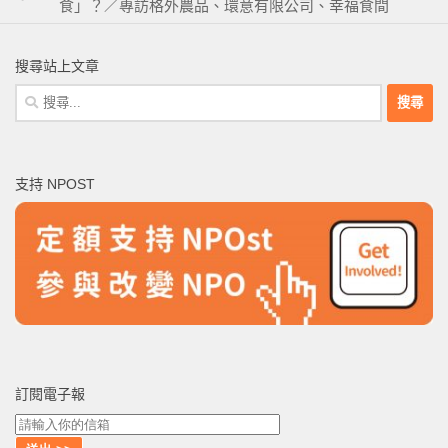
食」？／專訪格外農品、環意有限公司、幸福食間
搜尋站上文章
搜
尋
關
鍵
支持 NPOST
字:
訂閱電子報