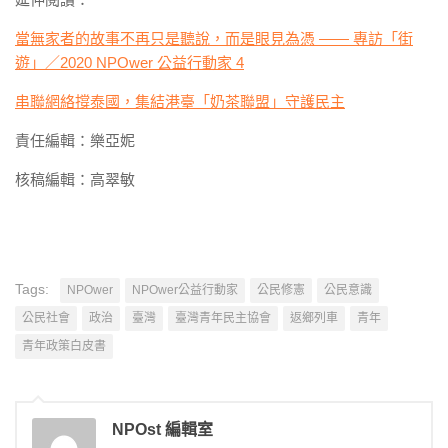
當無家者的故事不再只是聽說，而是眼見為憑 —— 專訪「街
遊」／2020 NPOwer 公益行動家 4
串聯網絡撐泰國，集結港臺「奶茶聯盟」守護民主
責任編輯：樂亞妮
核稿編輯：高翠敏
Tags:
NPOwer
NPOwer公益行動家
公民修憲
公民意識
公民社會
政治
臺灣
臺灣青年民主協會
返鄉列車
青年
青年政策白皮書
NPOst 編輯室