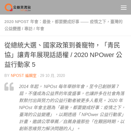
Skip to content
2020 NPOST 年會：最後，都要變成好事 —— 疫情之下，臺灣的
公益變遷
/
專訪
/
年會
從總統大選、國家政策到養寵物，「青民
協」讓青年展現話語權 / 2020 NPOwer 公
益行動家 5
BY
NPOST 編輯室
·
29 10 月, 2020
2014 年起， NPOst 每年舉辦年會，至今已創辦第 7
屆，不僅成為公益界的年度盛事，也讓許多在社會角落
默默付出與努力的公益行動者被更多人看見。 2020 年
NPOst 年會主題為「最後，都要變成好事：疫情之下，
臺灣的公益變遷」，以期透過「 NPOwer 公益行動家」
計畫，邀請公眾舉薦／自薦身邊那些「在艱困時期，以
創新思維努力解決問題的人」。