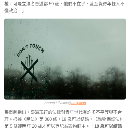
權，可是立法者普遍都 50 歲，他們不在乎，甚至覺得年輕人不
懂政治。」
Andrej Lišakov@
unsplash
張育萌指出，臺灣現行的法律對青年世代有許多不平等與不合
理。根據《民法》第 980 條，18 歲可以結婚，《動物保護法》
第 5 條卻明訂 20 歲才可以登記為寵物飼主。「
18 歲可以結婚