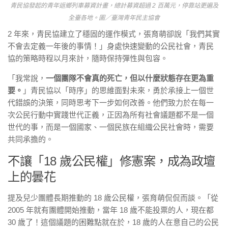
青民協發起的青年返鄉列車募資計畫，總計募資超過 2 百萬元，停靠站更遍及
全臺各地。圖／臺灣青年民主協會
2 年來，青民協建立了穩固的運作模式，張育萌卻說「我們其實
不會去定義一年後的事情！」身處快速變動的公民社會，青民
協的策略時程以月來計，隨時保持彈性與包容。
「我常說，
一個團隊不會真的死亡，但以什麼狀態存在更為重
要。
」青民協以「時序」的思維面對未來，勇於承接上一個世
代錯誤的決策，同時思考下一步如何改善。他們致力於在每一
次公民行動中實踐世代正義，正因為所有社會議題都不是一個
世代的事，而是一個國家、一個民族在組織公民社會時，需要
共同承擔的。
不讓「18 歲公民權」修憲案，成為政壇
上的曇花
提及兒少團體長期推動的 18 歲公民權，張育萌侃侃而談。「從
2005 年就有團體開始推動，當年 18 歲不能投票的人，現在都
30 歲了！這個議題的困難點就在於，18 歲的人在意自己的公民