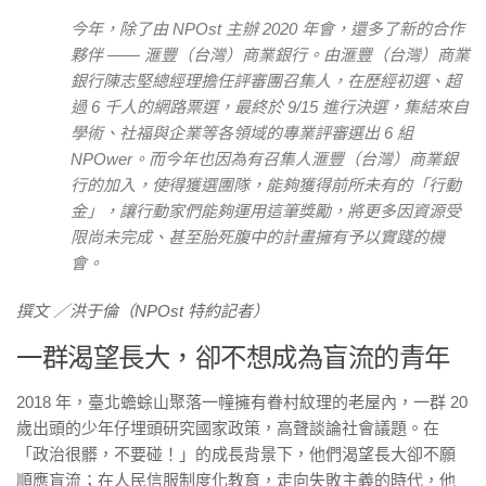
今年，除了由 NPOst 主辦 2020 年會，還多了新的合作
夥伴 —— 滙豐（台灣）商業銀行。由滙豐（台灣）商業
銀行陳志堅總經理擔任評審團召集人，在歷經初選、超
過 6 千人的網路票選，最終於 9/15 進行決選，集結來自
學術、社福與企業等各領域的專業評審選出 6 組
NPOwer。而今年也因為有召集人滙豐（台灣）商業銀
行的加入，使得獲選團隊，能夠獲得前所未有的「行動
金」，讓行動家們能夠運用這筆獎勵，將更多因資源受
限尚未完成、甚至胎死腹中的計畫擁有予以實踐的機
會。
撰文 ／洪于倫（NPOst 特約記者）
一群渴望長大，卻不想成為盲流的青年
2018 年，臺北蟾蜍山聚落一幢擁有眷村紋理的老屋內，一群 20
歲出頭的少年仔埋頭研究國家政策，高聲談論社會議題。在
「政治很髒，不要碰！」的成長背景下，他們渴望長大卻不願
順應盲流；在人民信服制度化教育，走向失敗主義的時代，他