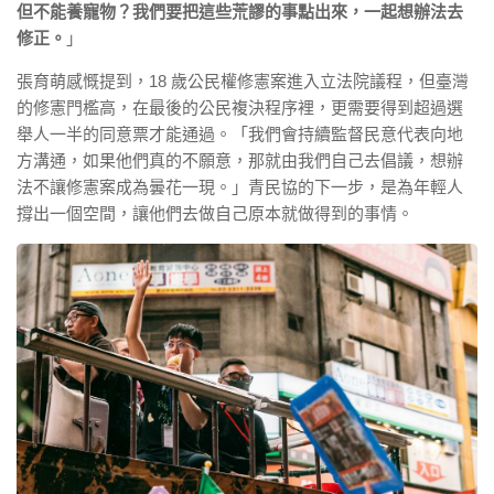
但不能養寵物？我們要把這些荒謬的事點出來，一起想辦法去
修正。
」
張育萌感慨提到，18 歲公民權修憲案進入立法院議程，但臺灣
的修憲門檻高，在最後的公民複決程序裡，更需要得到超過選
舉人一半的同意票才能通過。「我們會持續監督民意代表向地
方溝通，如果他們真的不願意，那就由我們自己去倡議，想辦
法不讓修憲案成為曇花一現。」青民協的下一步，是為年輕人
撐出一個空間，讓他們去做自己原本就做得到的事情。