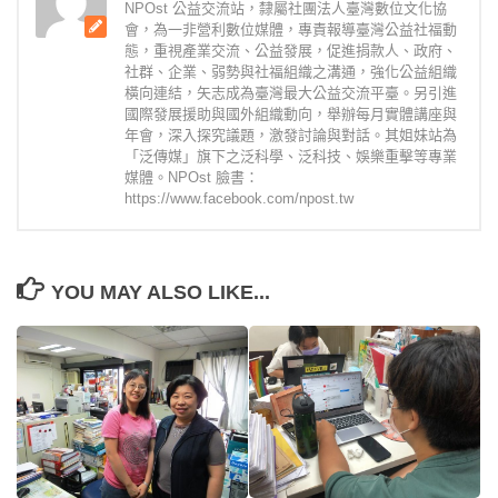
NPOst 公益交流站，隸屬社團法人臺灣數位文化協
會，為一非營利數位媒體，專責報導臺灣公益社福動
態，重視產業交流、公益發展，促進捐款人、政府、
社群、企業、弱勢與社福組織之溝通，強化公益組織
橫向連結，矢志成為臺灣最大公益交流平臺。另引進
國際發展援助與國外組織動向，舉辦每月實體講座與
年會，深入探究議題，激發討論與對話。其姐妹站為
「泛傳媒」旗下之泛科學、泛科技、娛樂重擊等專業
媒體。NPOst 臉書：
https://www.facebook.com/npost.tw
YOU MAY ALSO LIKE...