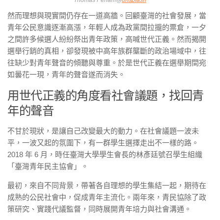
Thomas Peham@
unsplash
然而理想與現實間仍存在一道高牆。回顧臺灣的社會發展，當
青年公民意識逐漸高漲，年輕人成為政黨間拉攏的票倉，一夕
之間許多候選人紛紛祭出青年政策，高喊世代正義。然而揭開
選舉行銷的真相，卻發現被中高年族群壟斷的政治場域中，往
往缺少對青年聲音的傾聽與尊重。於是世代正義在選舉期間宛
如曇花一現，青年的聲音遂而消失。
用世代正義的角度看社會議題，找回青
年的聲音
不甘於現狀，是讓自己改變最大的動力。在社會議題一波未
平，一波又起的氛圍下，有一群學生選擇走出不一樣的路。
2018 年 6 月，時任臺灣大學學生會長的林彥廷號召學生組織
「臺灣青年民主協會」。
最初，來自不同背景，帶著各自理想的學生集結一起，期待在
成熟的公民社會中，促成青年主流化。兩年來，青民協除了政
策研究、實踐代議監督，同時展開青年培力與社會溝通。