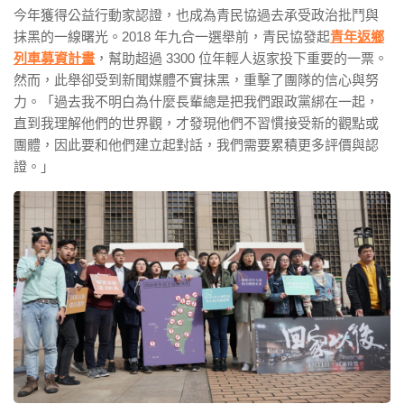
今年獲得公益行動家認證，也成為青民協過去承受政治批鬥與
抹黑的一線曙光。2018 年九合一選舉前，青民協發起
青年返鄉
列車募資計畫
，幫助超過 3300 位年輕人返家投下重要的一票。
然而，此舉卻受到新聞媒體不實抹黑，重擊了團隊的信心與努
力。「過去我不明白為什麼長輩總是把我們跟政黨綁在一起，
直到我理解他們的世界觀，才發現他們不習慣接受新的觀點或
團體，因此要和他們建立起對話，我們需要累積更多評價與認
證。」