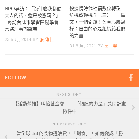
後疫情時代社福數位轉型，
NPO專訪：「為什麼我都聽
危機或轉機？（三）｜一篇
大人的話，還是被懲罰？」
文，一個奇蹟！芒草心廖冠
│專訪台北市學習障礙學會
樺：自由的心是組織給我們
常務理事郭馨美
的力量
23 5 月, 2014
BY
張 傳佳
31 8 月, 2021
BY
黨一馨
FOLLOW:
NEXT STORY
【活動幫推】明怡基金會 ——「傾聽的力量」獎助計畫
徵件中
PREVIOUS STORY
當全球 1/3 的食物遭浪費，「剩食」，如何變成「勝