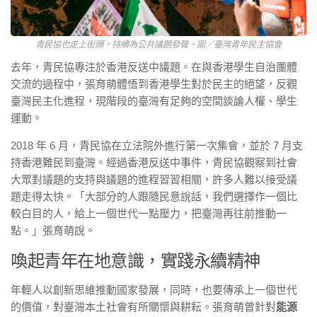
青民協也走上街頭，持續為公共議題發聲。圖／臺灣青年民主協會
去年，青民協專注於香港反送中議題。在與香港學生自治團體
交流的過程中，張育萌體悟到香港學生對於民主的絕望，反觀
臺灣民主化進程，現階段的臺灣有足夠的空間談論人權、學生
運動。
2018 年 6 月，青民協在立法院外進行第一次集會，並於 7 月支
持香港難民到臺灣。經過香港反送中事件，青民協觀察到社會
大眾對議題的支持與議題的進程習習相關，許多人難以接受議
題走得太快。「大部分的人跟隨民意說話，我們選擇作一個比
較白目的人，給上一個世代一點壓力，把臺灣再往前推動一
點。」張育萌說。
喚起青年在地意識，實踐永續精神
年輕人以創新思維推動國家發展，同時，也要傳承上一個世代
的價值，對臺灣本土社會有所關懷與耕耘。張育萌曾針對
能源