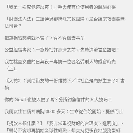
「我第一次感覺這麼爽！」手天使首位使用者的體驗心得
「財團法人法」三讀通過卻排除宗教團體，是否讓宗教團體無
法可管？
把錢捐給慈濟就不管了，算不算做善事？
公益組織專家：一窩蜂批評慈濟之前，先釐清流言蜚語吧！
我在桃園女監的日與夜－專訪一位匿名受刑人的鐵窗時光
（上）
《大誌》：幫助街友的一份雜誌？／《社企是門好生意？》書
摘
你的 Gmail 也被入侵了嗎？分辨釣魚信件的 5 大技巧！
我朋友住在精神病院 3000 多天：生命從住院開始，戞然而止
【捐款人想什麼？】「我非常重視財報的合理度、透明度」、
「暫時不會想再捐給全球性組織，想支持更多在地服務型組