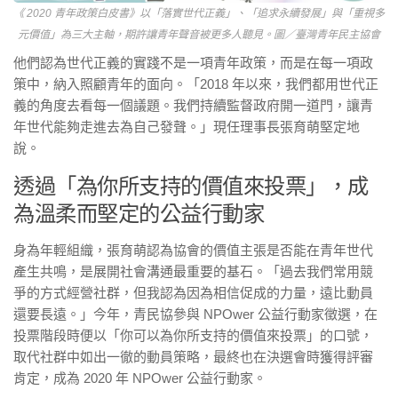
《 2020 青年政策白皮書》以「落實世代正義」、「追求永續發展」與「重視多
元價值」為三大主軸，期許讓青年聲音被更多人聽見。圖／臺灣青年民主協會
他們認為世代正義的實踐不是一項青年政策，而是在每一項政
策中，納入照顧青年的面向。「2018 年以來，我們都用世代正
義的角度去看每一個議題。我們持續監督政府開一道門，讓青
年世代能夠走進去為自己發聲。」現任理事長張育萌堅定地
說。
透過「為你所支持的價值來投票」，成
為溫柔而堅定的公益行動家
身為年輕組織，張育萌認為協會的價值主張是否能在青年世代
產生共鳴，是展開社會溝通最重要的基石。「過去我們常用競
爭的方式經營社群，但我認為因為相信促成的力量，遠比動員
還要長遠。」今年，青民協參與 NPOwer 公益行動家徵選，在
投票階段時便以「你可以為你所支持的價值來投票」的口號，
取代社群中如出一徹的動員策略，最終也在決選會時獲得評審
肯定，成為 2020 年 NPOwer 公益行動家。