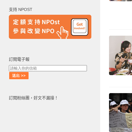
鍵
支持 NPOST
字:
訂閱電子報
訂閱粉絲團，好文不漏接！