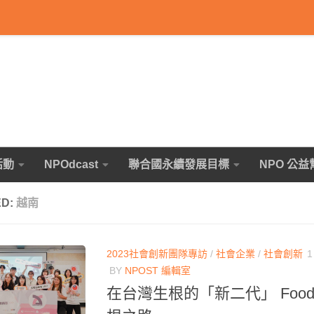
活動
NPOdcast
聯合國永續發展目標
NPO 公益
ED:
越南
2023社會創新團隊專訪
/
社會企業
/
社會創新
1
BY
NPOST 編輯室
在台灣生根的「新二代」 Food