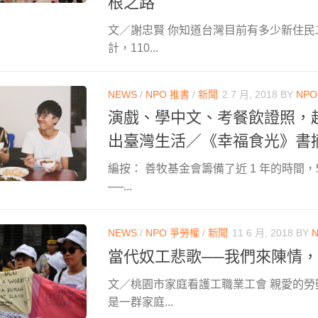
根之路
文／謝忠賢 你知道台灣目前有多少新住
計，110...
NEWS
/
NPO 推書
/
新聞
2 7 月, 2018
BY
NP
演戲、學中文、考餐飲證照，
出臺灣生活／《幸福食光》書
編按： 善牧基金會籌備了近 1 年的時間，
──...
NEWS
/
NPO 爭勞權
/
新聞
11 6 月, 2018
BY
當代奴工悲歌──我們來陳情
文／桃園市家庭看護工職業工會 親愛的勞
是一群家庭...