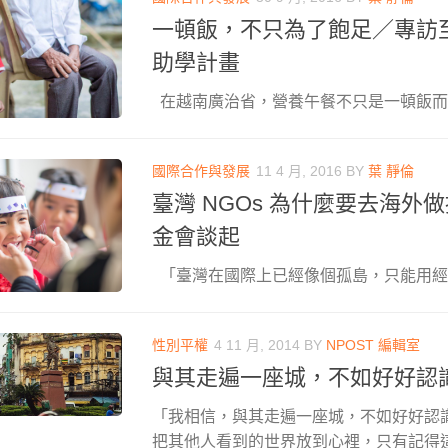
一頓飯，不只為了飽足／專訪
助學計畫
在越南廣治省，營養午餐不只是一頓飯而已。 
國際合作與發展
11 4 月, 2016
BY
葉 靜倫
臺灣 NGOs 為什麼要去海外
金會談起
「臺灣在國際上已經像個孤島，只能用經濟
性別平權
4 11 月, 2014
BY
NPOST 編輯室
與其走遍一座城，不如好好認
「我相信，與其走遍一座城，不如好好認
把其他人看到的世界放到心裡，只有記得