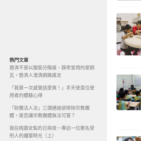
熱門文章
慈濟不是以服裝分階級、靜思堂用的是銅
瓦，慈濟人澄清網路謠言
「我第一次感覺這麼爽！」手天使首位使
用者的體驗心得
「財團法人法」三讀通過卻排除宗教團
體，是否讓宗教團體無法可管？
我在桃園女監的日與夜－專訪一位匿名受
刑人的鐵窗時光（上）