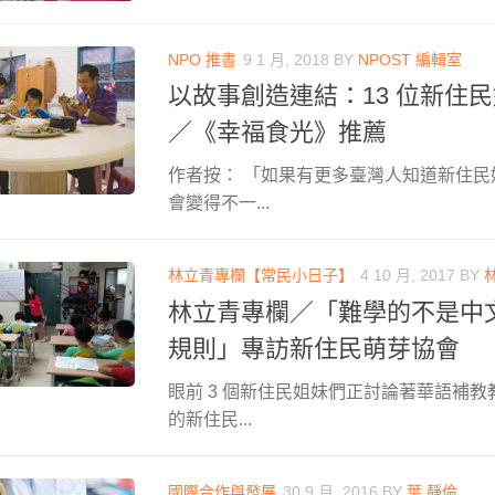
NPO 推書
9 1 月, 2018
BY
NPOST 編輯室
以故事創造連結：13 位新住
／《幸福食光》推薦
作者按： 「如果有更多臺灣人知道新住
會變得不一...
林立青專欄【常民小日子】
4 10 月, 2017
BY
林立青專欄／「難學的不是中
規則」專訪新住民萌芽協會
眼前 3 個新住民姐妹們正討論著華語補
的新住民...
國際合作與發展
30 9 月, 2016
BY
葉 靜倫