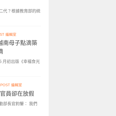
民二代？根據教育部的統
OST 編輯室
越南母子點滴築
摘
5 月初出版《幸福食光
NPOST 編輯室
，官員卻在放假
動部長官鈞鑒： 我們