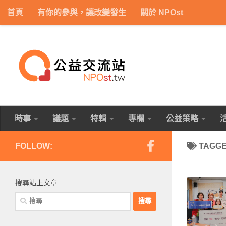
首頁
有你的參與，讓改變發生
關於 NPOst
Skip to content
時事
議題
特輯
專欄
公益策略
FOLLOW:
TAGG
搜尋站上文章
搜
尋
關