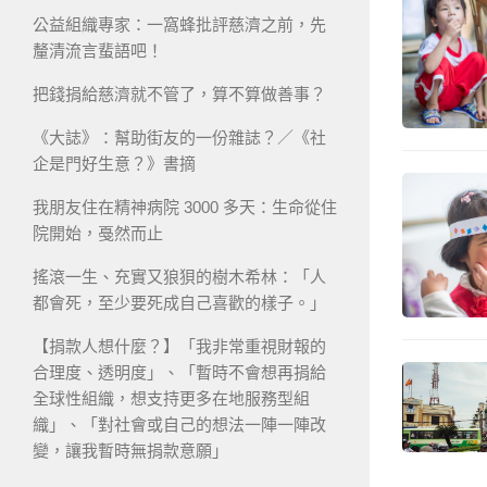
公益組織專家：一窩蜂批評慈濟之前，先
釐清流言蜚語吧！
把錢捐給慈濟就不管了，算不算做善事？
《大誌》：幫助街友的一份雜誌？／《社
企是門好生意？》書摘
我朋友住在精神病院 3000 多天：生命從住
院開始，戞然而止
搖滾一生、充實又狼狽的樹木希林：「人
都會死，至少要死成自己喜歡的樣子。」
【捐款人想什麼？】「我非常重視財報的
合理度、透明度」、「暫時不會想再捐給
全球性組織，想支持更多在地服務型組
織」、「對社會或自己的想法一陣一陣改
變，讓我暫時無捐款意願」