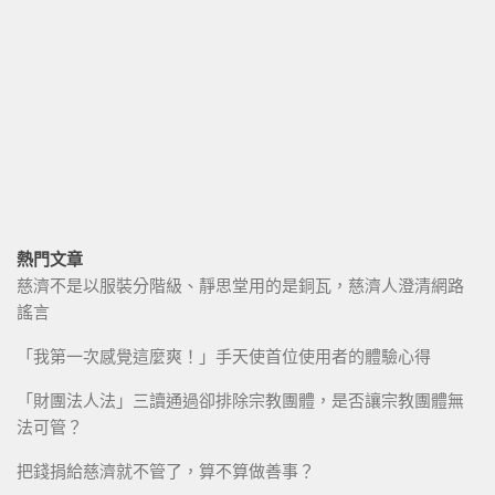
熱門文章
慈濟不是以服裝分階級、靜思堂用的是銅瓦，慈濟人澄清網路
謠言
「我第一次感覺這麼爽！」手天使首位使用者的體驗心得
「財團法人法」三讀通過卻排除宗教團體，是否讓宗教團體無
法可管？
把錢捐給慈濟就不管了，算不算做善事？