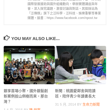
國際發展援助與國外組織動向，舉辦實體講座與年
會，深入探究議題，激發討論與對話。其姐妹站為
「泛傳媒」旗下之泛科學、泛科技、娛樂重擊等專業
媒體。臉書：https://www.facebook.com/npost.tw
YOU MAY ALSO LIKE...
銀享首場小聚，國外銀髮創
新聞：桃園愛鄰舍與陪讀
新案例拔山倒樹而來，那台
班，陪伴青少年讀書長大
灣？
31 5 月, 2014
BY
生命力新聞
1 4 月, 2015
BY
陳 妤寧