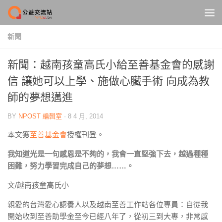
Skip to content
新聞
新聞：越南孩童高氏小給至善基金會的感謝
信 讓她可以上學、施做心臟手術 向成為教
師的夢想邁進
BY
NPOST 編輯室
·
8 4 月, 2014
本文獲
至善基金會
授權刊登。
我知道光是一句感恩是不夠的，我會一直堅強下去，越過種種
困難，努力學習完成自己的夢想……。
文/越南孩童高氏小
親愛的台灣愛心認養人以及越南至善工作站各位專員：自從我
開始收到至善助學金至今已經八年了，從初三到大專，非常感