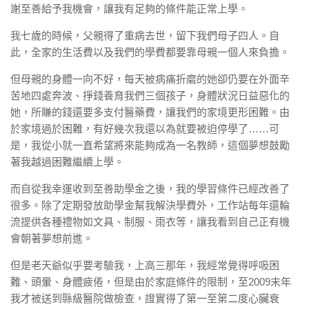
謝至善給予我機會，讓我有足夠的條件能正常上學。
我七歲的時候，父親得了重病去世，留下我們母子四人。自
此，全家的生活費以及我們的學費都要靠母親一個人來負擔。
但母親的身體一向不好，每天被病痛折磨的她卻仍要在外面辛
苦地四處奔波、掙錢養育我們三個孩子，身體狀況日益惡化的
她，所賺的錢還要多支付醫藥費，讓我們的家境更形困難。由
於家境過於困難，有好幾次我還以為就要被迫停學了……可
是，我從小就一直希望將來能夠成為一名教師，這個夢想鼓勵
著我越過困難繼續上學。
而自從我幸運收到至善助學金之後，我的學習條件已經改善了
很多。除了定期發放助學金幫我解決學費外，工作站每年還輪
流提供各種禮物如文具、制服、雨衣等，讓我看到自己正有機
會朝著夢想前進。
但是老天爺似乎要考驗我，上高三那年，我經常覺得呼吸困
難、頭暈、身體疲倦，但是由於家庭條件的限制，至2009末年
我才被送到縣級醫院做檢查，證實得了第一至第二度心臟衰