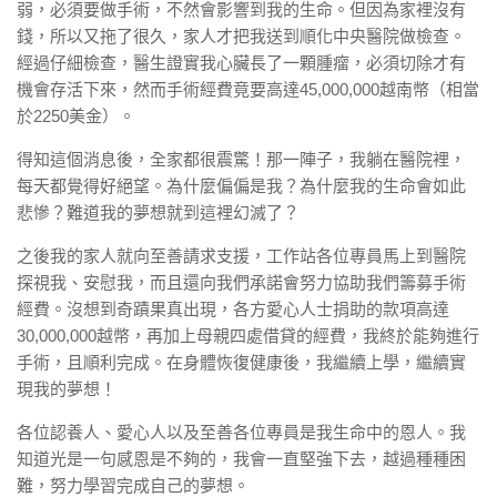
弱，必須要做手術，不然會影響到我的生命。但因為家裡沒有
錢，所以又拖了很久，家人才把我送到順化中央醫院做檢查。
經過仔細檢查，醫生證實我心臟長了一顆腫瘤，必須切除才有
機會存活下來，然而手術經費竟要高達45,000,000越南幣（相當
於2250美金）。
得知這個消息後，全家都很震驚！那一陣子，我躺在醫院裡，
每天都覺得好絕望。為什麼偏偏是我？為什麼我的生命會如此
悲慘？難道我的夢想就到這裡幻滅了？
之後我的家人就向至善請求支援，工作站各位專員馬上到醫院
探視我、安慰我，而且還向我們承諾會努力協助我們籌募手術
經費。沒想到奇蹟果真出現，各方愛心人士捐助的款項高達
30,000,000越幣，再加上母親四處借貸的經費，我終於能夠進行
手術，且順利完成。在身體恢復健康後，我繼續上學，繼續實
現我的夢想！
各位認養人、愛心人以及至善各位專員是我生命中的恩人。我
知道光是一句感恩是不夠的，我會一直堅強下去，越過種種困
難，努力學習完成自己的夢想。