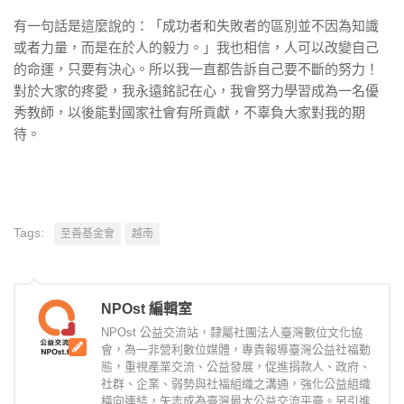
有一句話是這麼說的：「成功者和失敗者的區別並不因為知識
或者力量，而是在於人的毅力。」我也相信，人可以改變自己
的命運，只要有決心。所以我一直都告訴自己要不斷的努力！
對於大家的疼愛，我永遠銘記在心，我會努力學習成為一名優
秀教師，以後能對國家社會有所貢獻，不辜負大家對我的期
待。
Tags:
至善基金會
越南
NPOst 編輯室
NPOst 公益交流站，隸屬社團法人臺灣數位文化協
會，為一非營利數位媒體，專責報導臺灣公益社福動
態，重視產業交流、公益發展，促進捐款人、政府、
社群、企業、弱勢與社福組織之溝通，強化公益組織
橫向連結，矢志成為臺灣最大公益交流平臺。另引進