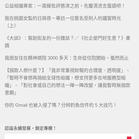
公益組織專家：一窩蜂批評慈濟之前，先釐清流言蜚語吧！
我在桃園女監的日與夜－專訪一位匿名受刑人的鐵窗時光
（上）
《大誌》：幫助街友的一份雜誌？／《社企是門好生意？》書
摘
我朋友住在精神病院 3000 多天：生命從住院開始，戞然而止
【捐款人想什麼？】「我非常重視財報的合理度、透明度」、
「暫時不會想再捐給全球性組織，想支持更多在地服務型組
織」、「對社會或自己的想法一陣一陣改變，讓我暫時無捐款
意願」
你的 Gmail 也被入侵了嗎？分辨釣魚信件的 5 大技巧！
認識永續發展，鎖定專欄！