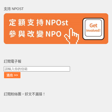
鍵
支持 NPOST
字:
訂閱電子報
訂閱粉絲團，好文不漏接！