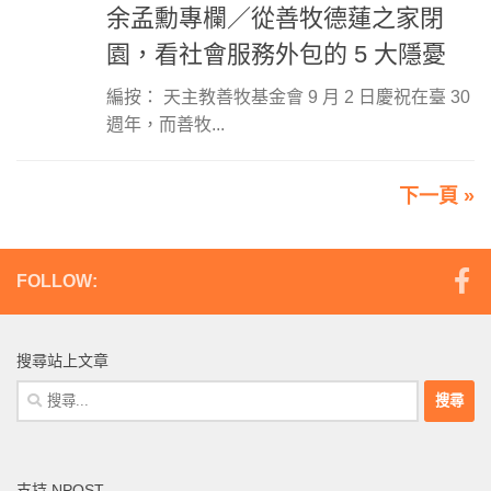
余孟勳專欄／從善牧德蓮之家閉
園，看社會服務外包的 5 大隱憂
編按： 天主教善牧基金會 9 月 2 日慶祝在臺 30
週年，而善牧...
下一頁 »
FOLLOW:
搜尋站上文章
搜
尋
關
鍵
支持 NPOST