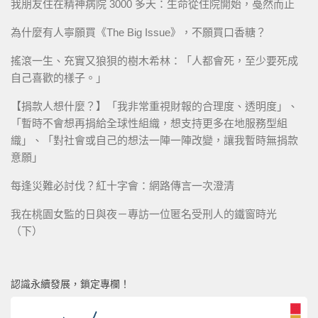
我朋友住在精神病院 3000 多天：生命從住院開始，戞然而止
為什麼有人寧願買《The Big Issue》，不願買口香糖？
搖滾一生、充實又狼狽的樹木希林：「人都會死，至少要死成
自己喜歡的樣子。」
【捐款人想什麼？】「我非常重視財報的合理度、透明度」、
「暫時不會想再捐給全球性組織，想支持更多在地服務型組
織」、「對社會或自己的想法一陣一陣改變，讓我暫時無捐款
意願」
每逢災難必討伐？紅十字會：網路傳言一次澄清
我在桃園女監的日與夜－專訪一位匿名受刑人的鐵窗時光
（下）
認識永續發展，鎖定專欄！