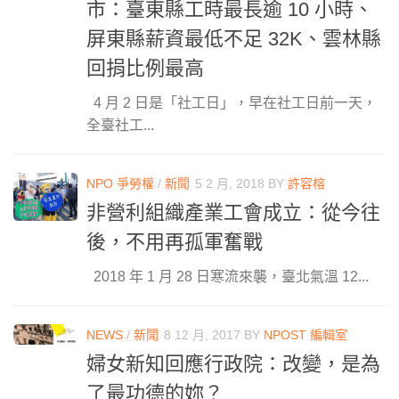
市：臺東縣工時最長逾 10 小時、
屏東縣薪資最低不足 32K、雲林縣
回捐比例最高
4 月 2 日是「社工日」，早在社工日前一天，
全臺社工...
NPO 爭勞權
/
新聞
5 2 月, 2018
BY
許容榕
非營利組織產業工會成立：從今往
後，不用再孤軍奮戰
2018 年 1 月 28 日寒流來襲，臺北氣溫 12...
NEWS
/
新聞
8 12 月, 2017
BY
NPOST 編輯室
婦女新知回應行政院：改變，是為
了最功德的妳？