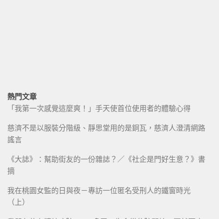
熱門文章
「我第一次感覺這麼爽！」手天使首位使用者的體驗心得
慈濟不是以服裝分階級、靜思堂用的是銅瓦，慈濟人澄清網路
謠言
《大誌》：幫助街友的一份雜誌？／《社企是門好生意？》書
摘
我在桃園女監的日與夜－專訪一位匿名受刑人的鐵窗時光
（上）