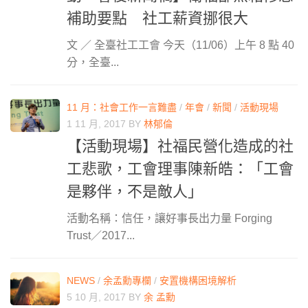
補助要點 社工薪資挪很大
文 ／ 全臺社工工會 今天（11/06）上午 8 點 40
分，全臺...
11 月：社會工作一言難盡
/
年會
/
新聞
/
活動現場
1 11 月, 2017
BY
林郁倫
【活動現場】社福民營化造成的社
工悲歌，工會理事陳新皓：「工會
是夥伴，不是敵人」
活動名稱：信任，讓好事長出力量 Forging
Trust／2017...
NEWS
/
余孟勳專欄
/
安置機構困境解析
5 10 月, 2017
BY
余 孟勳