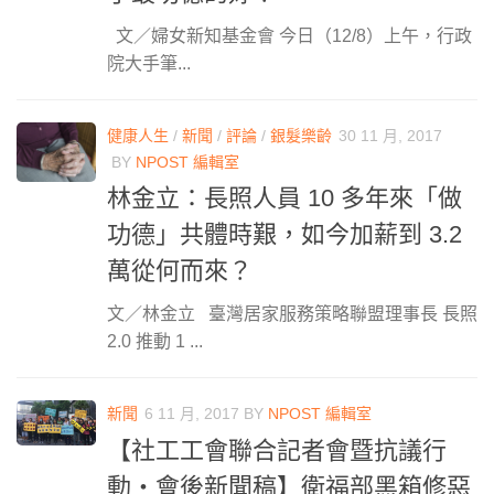
文／婦女新知基金會 今日（12/8）上午，行政
院大手筆...
健康人生
/
新聞
/
評論
/
銀髮樂齡
30 11 月, 2017
BY
NPOST 編輯室
林金立：長照人員 10 多年來「做
功德」共體時艱，如今加薪到 3.2
萬從何而來？
文／林金立 臺灣居家服務策略聯盟理事長 長照
2.0 推動 1 ...
新聞
6 11 月, 2017
BY
NPOST 編輯室
【社工工會聯合記者會暨抗議行
動・會後新聞稿】衛福部黑箱修惡