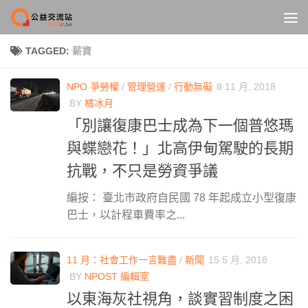
Skip to content
TAGGED:
薪資
NPO 爭勞權
/
管理營運
/
行動無礙
8 11 月, 2018
BY
橘冰月
「別讓復康巴士成為下一個普悠瑪
與蝶戀花！」北高伊甸駕駛的長期
抗戰，不只是勞資爭議
編按： 臺北市政府自民國 78 年起成立小型復康
巴士，以計程車費率之...
11 月：社會工作一言難盡
/
新聞
15 5 月, 2018
BY
NPOST 編輯室
以東海灰社視角，談實習制度之困