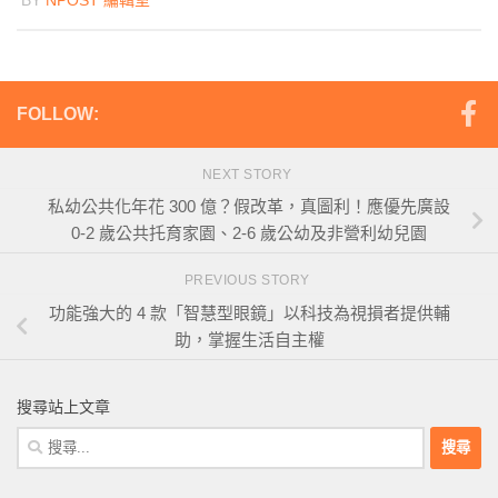
FOLLOW:
NEXT STORY
私幼公共化年花 300 億？假改革，真圖利！應優先廣設
0-2 歲公共托育家園、2-6 歲公幼及非營利幼兒園
PREVIOUS STORY
功能強大的 4 款「智慧型眼鏡」以科技為視損者提供輔
助，掌握生活自主權
搜尋站上文章
搜
尋
關