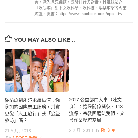
會，深入探究議題，激發討論與對話。其姐妹站為
「泛傳媒」旗下之泛科學、泛科技、娛樂重擊等專業
媒體。臉書：https://www.facebook.com/npost.tw
YOU MAY ALSO LIKE...
2017 公益部門大事（陳文
從給魚到創造永續價值：你
良）：勞雇關係撕裂、113
參加的國際志工服務，其實
流標、宗教團體法受阻、文
更像「志工旅行」或「公益
書作業壓垮基層
參訪」嗎？
2 2 月, 2018
BY
陳 文良
21 5 月, 2018
BY
NPOST 編輯室