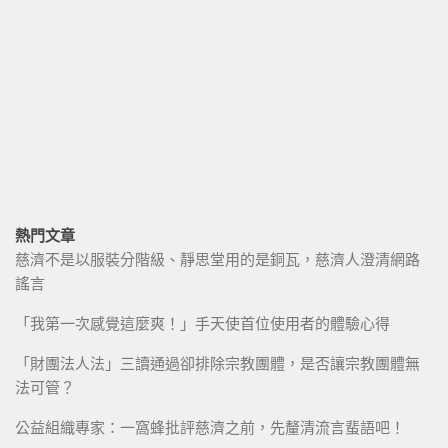
熱門文章
慈濟不是以服裝分階級、靜思堂用的是銅瓦，慈濟人澄清網路
謠言
「我第一次感覺這麼爽！」手天使首位使用者的體驗心得
「財團法人法」三讀通過卻排除宗教團體，是否讓宗教團體無
法可管？
公益組織專家：一窩蜂批評慈濟之前，先釐清流言蜚語吧！