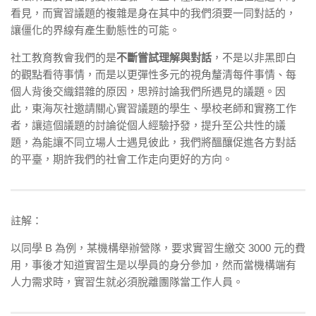
看見，而實習議題的複雜是身在其中的我們須要一同對話的，
讓僵化的界線有產生動態性的可能。
社工教育教會我們的是
不斷嘗試理解與對話
，不是以非黑即白
的觀點看待事情，而是以更彈性多元的視角釐清每件事情、每
個人背後交織錯雜的原因，思辨討論我們所遇見的議題。因
此，東海灰社邀請關心實習議題的學生、學校老師和實務工作
者，讓這個議題的討論從個人經驗抒發，提升至公共性的議
題，為能讓不同立場人士遇見彼此，我們將醞釀促進各方對話
的平臺，期許我們的社會工作走向更好的方向。
註解：
以同學 B 為例，某機構舉辦營隊，要求實習生繳交 3000 元的費
用，事後才知道實習生是以學員的身分參加，然而當機構端有
人力需求時，實習生就必須脫離團隊當工作人員。