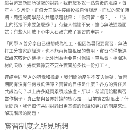
趁著這篇新聞所掀起的討論，我們想多說一點背後的脈絡。每
年 4、5 月份，正值大三學生接續投遞自傳履歷、面試的繁忙時
期，周遭的同學朋友共通話題就是：「你實習上哪？」、「沒
上的話接下來要怎麼辦？」有些人惴惴不安，擔心無法通過面
試；有些人則放下心中大石頭完成了實習的申請。
「同學 A 曾分享自己很想成為社工，但因為暑假要實習，無法
打工分擔家庭經濟，也不能再負擔租屋的費用，實習時僅能選
擇離家較近的機構，此外因為需要自付保險、車馬費、相關耗
材的吸收，幾度猶豫要不要在實習前多找一份打工。」
連結至同學 A 的猶豫和擔憂，我們開始產生不安與懷疑：實習
期間有沒有任何最低保障？實習的目標是什麼？各方的責任與
共識為何？以上許多疑問累積成焦慮。所以，希望用給薪與否
當作楔子，真正想與各界討論的核心是
──
目前實習制度出了什
麼問題，我們如何共同討論出更基礎的保障和更好的制度來理
解現階段的問題。
實習制度之所見所想