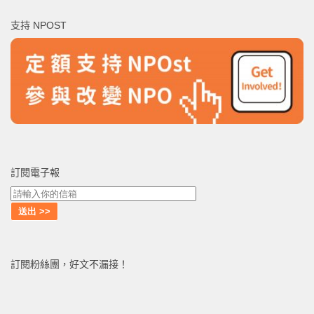
鍵
支持 NPOST
字:
訂閱電子報
訂閱粉絲團，好文不漏接！