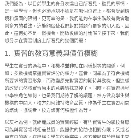
我們認為，以目前學生的身分表達自己所看見、聽見的事情，
是一種學習，但也必須承認不論是在哪個位置上，都會受到環
境和氛圍的限制，更可幸的是，我們能夠在學生階段有機會聽
到多方的看法，這能夠促使我們對於議題有更多的切入點。因
此，這何妨不是一個機會，開啟後續的討論呢？接下來，我們
想分享在實習制度上所看見的幾個問題：
1. 實習的教育意義與價值模糊
學生在實習的過程中，和機構
並非
站在同樣對等的關係，例
如：多數機構掌握實習評分的權力。甚者，同學為了符合機構
所要求的實習形象，而改變原先對實習的期待與動機，但這樣
的改變已然將實習原本的意義給抹煞掉了。同時，在實習過程
中學校角色如何，也是我們期待了解的議題，校方做為學生與
機構的中間人，校方如何維持教育品質，作為學生在實習期間
的諮詢、協調者，校方該有何積極作為等。
以灰社為例，就組織成員的實習經驗，有些實習生的學校督導
可能與實習領域相差甚遠，能提供的協助也相對有限；又或者
更直白的說，在機構與學生的衝突中，校方若顧慮於機構未來