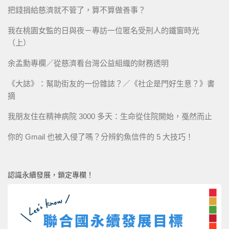
把錢捐給慈濟就不管了，算不算做善事？
我在桃園女監的日與夜－專訪一位匿名受刑人的鐵窗時光
（上）
余孟勳專欄／從慈濟看台灣公益組織的財務透明
《大誌》：幫助街友的一份雜誌？／《社企是門好生意？》書
摘
我朋友住在精神病院 3000 多天：生命從住院開始，戞然而止
你的 Gmail 也被入侵了嗎？分辨釣魚信件的 5 大技巧！
認識永續發展，鎖定專欄！