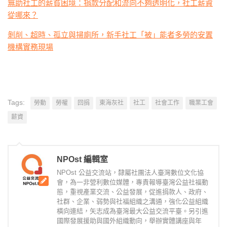
無助社工的薪貧困境：捐款分配和流向不夠透明化，社工薪資
從哪來？
剝削、超時、孤立與掃廁所，新手社工「被」能者多勞的安置
機構實務現場
Tags:
勞動
勞權
回捐
東海灰社
社工
社會工作
職業工會
薪資
NPOst 編輯室
NPOst 公益交流站，隸屬社團法人臺灣數位文化協
會，為一非營利數位媒體，專責報導臺灣公益社福動
態，重視產業交流、公益發展，促進捐款人、政府、
社群、企業、弱勢與社福組織之溝通，強化公益組織
橫向連結，矢志成為臺灣最大公益交流平臺。另引進
國際發展援助與國外組織動向，舉辦實體講座與年