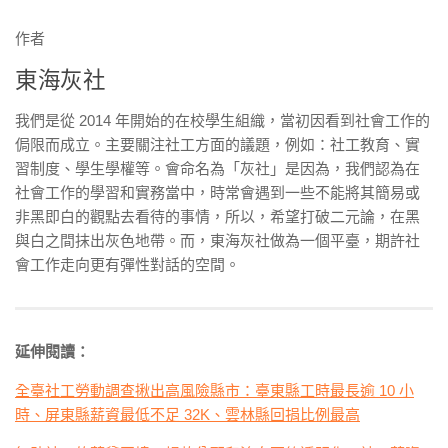
作者
東海灰社
我們是從 2014 年開始的在校學生組織，當初因看到社會工作的
侷
限而成立。主要關注社工方面的議題，例如：社工教育、實
習制度、
學生學權等。會命名為「灰社」是因為，我們認為在
社會工作的學
習和實務當中，時常會遇到一些不能將其簡易或
非黑即白的觀點去看
待的事情，所以，希望打破二元論，在黑
與白之間抹出灰色地帶。
而，東海灰社做為一個平臺，期許社
會工作走向更有彈性對話的空間
。
延伸閱讀：
全臺社工勞動調查揪出高風險縣市：臺東縣工時最長逾 10 小
時、屏東縣薪資最低不足 32K、雲林縣回捐比例最高