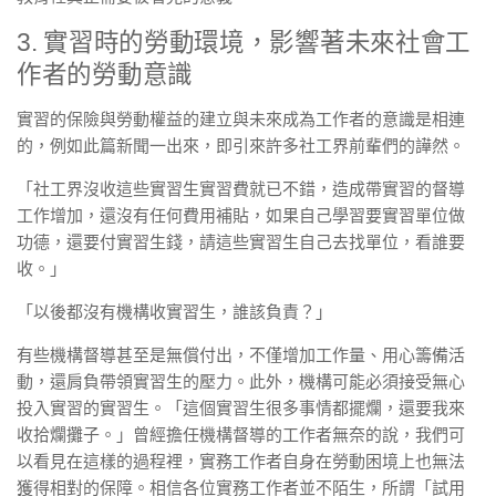
3. 實習時的勞動環境，影響著未來社會工
作者的勞動意識
實習的保險與勞動權益的建立與未來成為工作者的意識是相連
的，例如此篇新聞一出來，即引來許多社工界前輩們的譁然。
「社工界沒收這些實習生實習費就已不錯，造成帶實習的督導
工作增加，還沒有任何費用補貼，如果自己學習要實習單位做
功德，還要付實習生錢，請這些實習生自己去找單位，看誰要
收。」
「以後都沒有機構收實習生，誰該負責？」
有些機構督導甚至是無償付出，不僅增加工作量、用心籌備活
動，還肩負帶領實習生的壓力。此外，機構可能必須接受無心
投入實習的實習生。「這個實習生很多事情都擺爛，還要我來
收拾爛攤子。」曾經擔任機構督導的工作者無奈的說，我們可
以看見在這樣的過程裡，實務工作者自身在勞動困境上也無法
獲得相對的保障。相信各位實務工作者並不陌生，所謂「試用