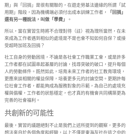
期」與「回捐」是很有關聯的，在遊走勞基法邊緣的所謂「試
用期」階段，因為機構端必須付出成本訓練工作者，
「回捐」
還有另一種說法，叫做「學費」
。
所以，當在實習生時將不合理對待（註）視為理所當然，在未
來成為工作者遇到相似的處境是不是也會不知如何自保？或接
受超時加班及回捐？
社工自身的勞動困境，不論是各社會工作職業工會，或是許多
工作者都在試圖串起基層的討論，找尋突破的破口，提升每個
人的勞動條件。既然如此，培育未來工作者的社工教育環境，
更應來談相關的權益保障，培養更多元的討論空間。更期許每
位社會工作者，都能夠成為服務對象的示範，為自己的處境充
權與倡權，工作者的狀態穩定，也才真的有機會共同構築更為
完善的社會福利。
共創新的可能性
最後，實習的議題絕對不止是我們上述所提到的觀察，更多的
想法來自於各個角度和經驗，以上不僅是東海灰社在這之中的