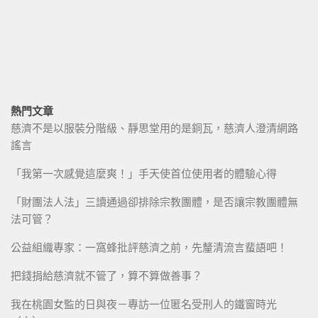
熱門文章
慈濟不是以服裝分階級、靜思堂用的是銅瓦，慈濟人澄清網路
謠言
「我第一次感覺這麼爽！」手天使首位使用者的體驗心得
「財團法人法」三讀通過卻排除宗教團體，是否讓宗教團體無
法可管？
公益組織專家：一窩蜂批評慈濟之前，先釐清流言蜚語吧！
把錢捐給慈濟就不管了，算不算做善事？
我在桃園女監的日與夜－專訪一位匿名受刑人的鐵窗時光