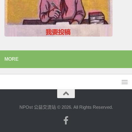
MORE
NPOst 公益交流站 © 2026. All Rights Reserved.