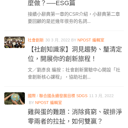
麼做？──ESG篇
接續小辭典第一章的CSR介紹，小辭典第二章
要回顧的是近幾年很夯的名詞...
社會創新
30 3 月, 2022
BY
NPOST 編輯室
【社創知識家】洞見趨勢、釐清定
位，開展你的創新旅程！
文／劉彥良 編按：社會創新實驗中心開設「社
會創新核心課程」，協助社創...
國際
/
聯合國永續發展目標 SDGS
11 3 月, 2022
BY
NPOST 編輯室
雞與蛋的難題：消除貧窮、碳排淨
零兩者的拉扯，如何雙贏？