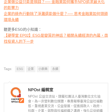
企業做公益只能是捐錢？── 金融業如何攜手NPO追求最大化
的影響力
企業的綠色行動除了淨灘還能做什麼？── 思考金融業如何領頭
環境永續
聽更多ESG的小知識：
【硬學堂 EP02】ESG是變質的神話？揭開永續經濟的內幕，尋
找投資人的下一步
Tags:
ESG
企業
小辭典
永續
NPOst 編輯室
NPOst 公益交流站，隸屬社團法人臺灣數位文化協
會，為一非營利數位媒體，專責報導臺灣公益社福動
態，重視產業交流、公益發展，促進捐款人、政府、
社群、企業、弱勢與社福組織之溝通，強化公益組織