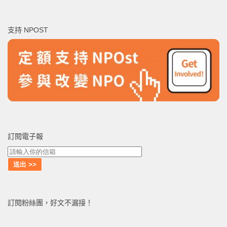
關
鍵
支持 NPOST
字:
訂閱電子報
訂閱粉絲團，好文不漏接！