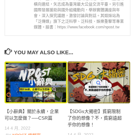
橫向連結，矢志成為臺灣最大公益交流平臺。另引進
國際發展援助與國外組織動向，舉辦實體講座與年
會，深入探究議題，激發討論與對話。其姐妹站為
「泛傳媒」旗下之泛科學、泛科技、娛樂重擊等專業
媒體。臉書：https://www.facebook.com/npost.tw
YOU MAY ALSO LIKE...
【小辭典】關於永續，企業
【SDGs大揭密】貧窮限制
可以怎麼做？──CSR篇
了你的想像？不，貧窮遠超
乎你的想像！
14 4 月, 2022
14 4 月, 2022