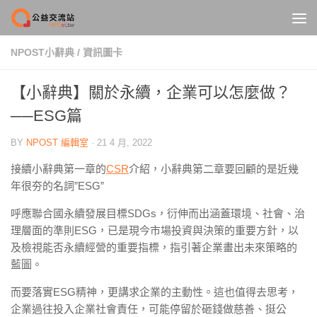
Skip to content
NPOST小辭典
/
資訊圖卡
【小辭典】關於永續，企業可以怎麼做？
──ESG篇
BY
NPOST 編輯室
·
21 4 月, 2022
接續小辭典第一章的
CSR
介紹，小辭典第二章要回顧的是近幾
年很夯的名詞”ESG”
呼應聯合國永續發展目標SDGs，衍伸而出涵蓋環境、社會、治
理層面的準則ESG，已是現今市場投資與決策的重要方針，以
及檢視能否永續經營的重要指標，指引著企業畫出未來策略的
藍圖。
而要落實ESG精神，更講求企業的主動性。這也值得去思考，
企業過往投入企業社會責任，可能停留於砸錢做慈善、挺公