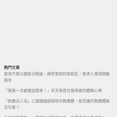
熱門文章
慈濟不是以服裝分階級、靜思堂用的是銅瓦，慈濟人澄清網路
謠言
「我第一次感覺這麼爽！」手天使首位使用者的體驗心得
「財團法人法」三讀通過卻排除宗教團體，是否讓宗教團體無
法可管？