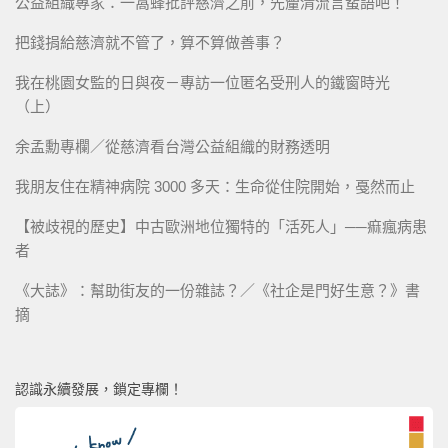
公益組織專家：一窩蜂批評慈濟之前，先釐清流言蜚語吧！
把錢捐給慈濟就不管了，算不算做善事？
我在桃園女監的日與夜－專訪一位匿名受刑人的鐵窗時光
（上）
余孟勳專欄／從慈濟看台灣公益組織的財務透明
我朋友住在精神病院 3000 多天：生命從住院開始，戞然而止
【被歧視的歷史】中古歐洲地位獨特的「活死人」──痲瘋病患
者
《大誌》：幫助街友的一份雜誌？／《社企是門好生意？》書
摘
認識永續發展，鎖定專欄！