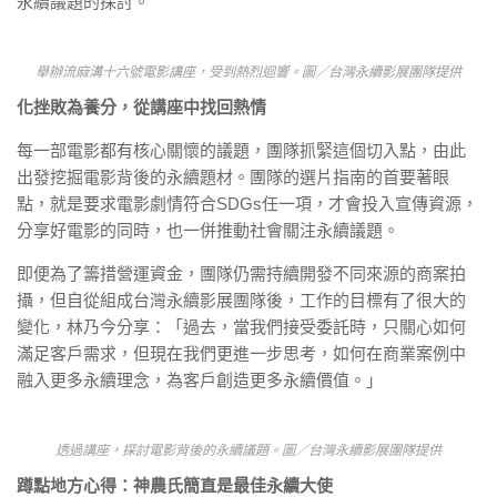
永續議題的探討。
舉辦流麻溝十六號電影講座，受到熱烈迴響。圖／台灣永續影展團隊提供
化挫敗為養分，從講座中找回熱情
每一部電影都有核心關懷的議題，團隊抓緊這個切入點，由此
出發挖掘電影背後的永續題材。團隊的選片指南的首要著眼
點，就是要求電影劇情符合SDGs任一項，才會投入宣傳資源，
分享好電影的同時，也一併推動社會關注永續議題。
即便為了籌措營運資金，團隊仍需持續開發不同來源的商案拍
攝，但自從組成台灣永續影展團隊後，工作的目標有了很大的
變化，林乃今分享：「過去，當我們接受委託時，只關心如何
滿足客戶需求，但現在我們更進一步思考，如何在商業案例中
融入更多永續理念，為客戶創造更多永續價值。」
透過講座，探討電影背後的永續議題。圖／台灣永續影展團隊提供
蹲點地方心得：神農氏簡直是最佳永續大使