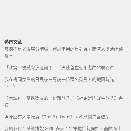
熱門文章
慈濟不是以服裝分階級、靜思堂用的是銅瓦，慈濟人澄清網路
謠言
「我第一次感覺這麼爽！」手天使首位使用者的體驗心得
我在桃園女監的日與夜－專訪一位匿名受刑人的鐵窗時光
（上）
《大誌》：幫助街友的一份雜誌？／《社企是門好生意？》書
摘
為什麼有人寧願買《The Big Issue》，不願買口香糖？
我朋友住在精神病院 3000 多天：生命從住院開始，戞然而止