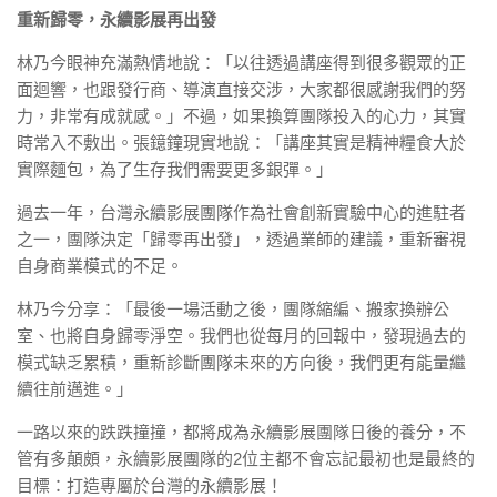
重新歸零，永續影展再出發
林乃今眼神充滿熱情地說：「以往透過講座得到很多觀眾的正
面迴響，也跟發行商、導演直接交涉，大家都很感謝我們的努
力，非常有成就感。」不過，如果換算團隊投入的心力，其實
時常入不敷出。張鐿鐘現實地說：「講座其實是精神糧食大於
實際麵包，為了生存我們需要更多銀彈。」
過去一年，台灣永續影展團隊作為社會創新實驗中心的進駐者
之一，團隊決定「歸零再出發」，透過業師的建議，重新審視
自身商業模式的不足。
林乃今分享：「最後一場活動之後，團隊縮編、搬家換辦公
室、也將自身歸零淨空。我們也從每月的回報中，發現過去的
模式缺乏累積，重新診斷團隊未來的方向後，我們更有能量繼
續往前邁進。」
一路以來的跌跌撞撞，都將成為永續影展團隊日後的養分，不
管有多顛頗，永續影展團隊的2位主都不會忘記最初也是最終的
目標：打造專屬於台灣的永續影展！