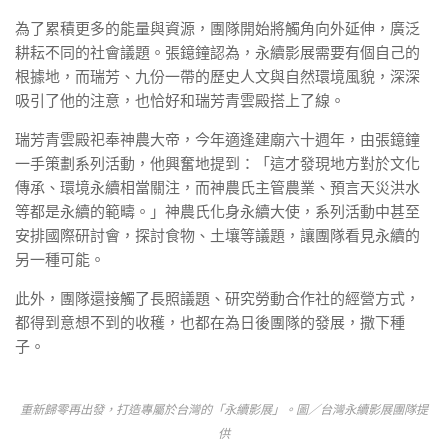
為了累積更多的能量與資源，團隊開始將觸角向外延伸，廣泛
耕耘不同的社會議題。張鐿鐘認為，永續影展需要有個自己的
根據地，而瑞芳、九份一帶的歷史人文與自然環境風貌，深深
吸引了他的注意，也恰好和瑞芳青雲殿搭上了線。
瑞芳青雲殿祀奉神農大帝，今年適逢建廟六十週年，由張鐿鐘
一手策劃系列活動，他興奮地提到：「這才發現地方對於文化
傳承、環境永續相當關注，而神農氏主管農業、預言天災洪水
等都是永續的範疇。」神農氏化身永續大使，系列活動中甚至
安排國際研討會，探討食物、土壤等議題，讓團隊看見永續的
另一種可能。
此外，團隊還接觸了長照議題、研究勞動合作社的經營方式，
都得到意想不到的收穫，也都在為日後團隊的發展，撒下種
子。
重新歸零再出發，打造專屬於台灣的「永續影展」。圖／台灣永續影展團隊提
供