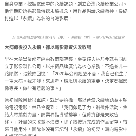
自身專業，挖掘電影中的永續課題，創立台灣永續影業公司。
他們期盼透過影像傳遞永續概念，用作品倡議永續精神，最終
打造以「永續」為名的台灣影展。
台灣永續影展創辦人林乃今（左）、張鐿鐘（右）。圖／NPOst編輯室
大病癒後投入永續，卻以電影募資失敗收場
早在大學畢業那年經由教育部輔導，張鐿鐘與林乃今就共同創
立了影像製作公司，以拍攝品牌廣告為核心業務。不過並非一
路順遂，張鐿鐘回憶：「2020年公司經營不善，我自己也生了
一場大病。我才靜下來思考，環境與永續的重要，決定發揮影
像專長，做些有意義的事。」
當初團隊目標很單純，就是要拍攝一部以台灣永續議題為主軸
的電視電影。林乃今提到：「我們卯足了力，辦徵件活動、集
結大眾編劇力量、請業界指導編排等，但募資卻是失敗告
終。」計畫的失敗並不浪費，除了將接近完成的作品留存，待
來日他用外，團隊並沒有忘記對「永續」的初衷，轉向電影中