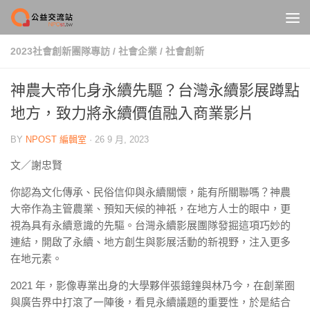
Skip to content
2023社會創新團隊專訪
/
社會企業
/
社會創新
神農大帝化身永續先驅？台灣永續影展蹲點
地方，致力將永續價值融入商業影片
BY
NPOST 編輯室
·
26 9 月, 2023
文／謝忠賢
你認為文化傳承、民俗信仰與永續關懷，能有所關聯嗎？神農
大帝作為主管農業、預知天候的神祇，在地方人士的眼中，更
視為具有永續意識的先驅。台灣永續影展團隊發掘這項巧妙的
連結，開啟了永續、地方創生與影展活動的新視野，注入更多
在地元素。
2021 年，影像專業出身的大學夥伴張鐿鐘與林乃今，在創業圈
與廣告界中打滾了一陣後，看見永續議題的重要性，於是結合