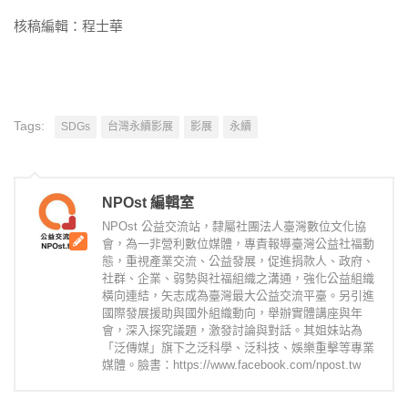
核稿編輯：程士華
Tags:
SDGs
台灣永續影展
影展
永續
NPOst 編輯室
NPOst 公益交流站，隸屬社團法人臺灣數位文化協
會，為一非營利數位媒體，專責報導臺灣公益社福動
態，重視產業交流、公益發展，促進捐款人、政府、
社群、企業、弱勢與社福組織之溝通，強化公益組織
橫向連結，矢志成為臺灣最大公益交流平臺。另引進
國際發展援助與國外組織動向，舉辦實體講座與年
會，深入探究議題，激發討論與對話。其姐妹站為
「泛傳媒」旗下之泛科學、泛科技、娛樂重擊等專業
媒體。臉書：https://www.facebook.com/npost.tw