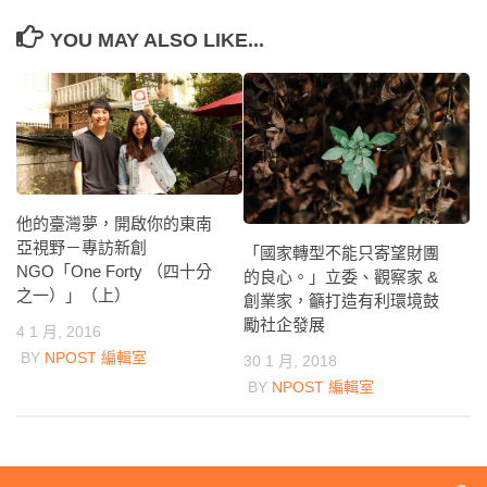
YOU MAY ALSO LIKE...
他的臺灣夢，開啟你的東南
亞視野－專訪新創
「國家轉型不能只寄望財團
NGO「One Forty （四十分
的良心。」立委、觀察家 &
之一）」（上）
創業家，籲打造有利環境鼓
勵社企發展
4 1 月, 2016
BY
NPOST 編輯室
30 1 月, 2018
BY
NPOST 編輯室