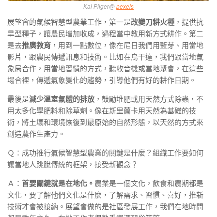
Kai Pilger@
pexels
展望會的氣候智慧型農業工作，第一是
改變刀耕火種
，提供抗
旱型種子，讓農民增加收成，過程當中教用新方式耕作。第二
是去
推廣教育
，用到一點數位，像在尼日我們用藍芽、用當地
影片，跟農民傳遞訊息和技術。比如在烏干達，我們跟當地氣
象局合作，用當地習慣的方式，聽收音機或當地聚會，在這些
場合裡，傳遞氣象變化的趨勢，引導他們有好的耕作日期。
最後是
減少溫室氣體的排放
，鼓勵堆肥或用天然方式除蟲，不
用太多化學肥料和除草劑。像在斯里蘭卡用天然為基礎的技
術，將土壤和環境恢復到最原始的自然形態，以天然的方式來
創造農作生產力。
Ｑ：成功推行氣候智慧型農業的關鍵是什麼？組織工作要如何
讓當地人跳脫傳統的框架，接受新觀念？
Ａ：
首要關鍵就是在地化。
農業是一個文化，飲食和農期都是
文化，要了解他們文化是什麼，了解需求、習慣、喜好，推新
技術才會被接納。展望會做的是社區發展工作，我們在地時間