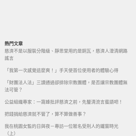
熱門文章
慈濟不是以服裝分階級、靜思堂用的是銅瓦，慈濟人澄清網路
謠言
「我第一次感覺這麼爽！」手天使首位使用者的體驗心得
「財團法人法」三讀通過卻排除宗教團體，是否讓宗教團體無
法可管？
公益組織專家：一窩蜂批評慈濟之前，先釐清流言蜚語吧！
把錢捐給慈濟就不管了，算不算做善事？
我在桃園女監的日與夜－專訪一位匿名受刑人的鐵窗時光
（上）