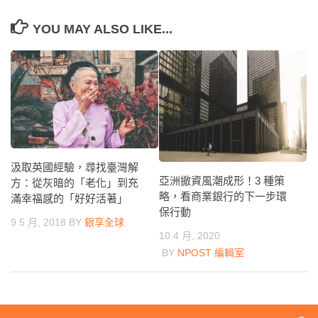
YOU MAY ALSO LIKE...
汲取英國經驗，尋找臺灣解
亞洲撤資風潮成形！3 種策
方：從灰暗的「老化」到充
略，看商業銀行的下一步環
滿幸福感的「好好活著」
保行動
9 5 月, 2018
BY
銀享全球
10 4 月, 2020
BY
NPOST 編輯室