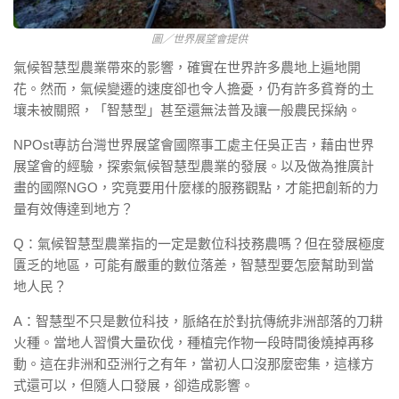
圖／世界展望會提供
氣候智慧型農業帶來的影響，確實在世界許多農地上遍地開
花。然而，氣候變遷的速度卻也令人擔憂，仍有許多貧脊的土
壤未被關照，「智慧型」甚至還無法普及讓一般農民採納。
NPOst專訪台灣世界展望會國際事工處主任吳正吉，藉由世界
展望會的經驗，探索氣候智慧型農業的發展。以及做為推廣計
畫的國際NGO，究竟要用什麼樣的服務觀點，才能把創新的力
量有效傳達到地方？
Q：氣候智慧型農業指的一定是數位科技務農嗎？但在發展極度
匱乏的地區，可能有嚴重的數位落差，智慧型要怎麼幫助到當
地人民？
A：智慧型不只是數位科技，脈絡在於對抗傳統非洲部落的刀耕
火種。當地人習慣大量砍伐，種植完作物一段時間後燒掉再移
動。這在非洲和亞洲行之有年，當初人口沒那麼密集，這樣方
式還可以，但隨人口發展，卻造成影響。