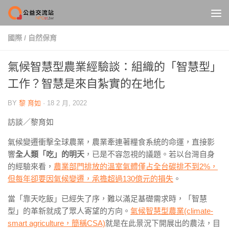
Skip to content
國際
/
自然保育
氣候智慧型農業經驗談：組織的「智慧型」
工作？智慧是來自紮實的在地化
BY
黎 育如
·
18 2 月, 2022
訪談／黎育如
氣候變遷衝擊全球農業，農業牽連著糧食系統的命運，直接影
響
全人類「吃」的明天
，已是不容忽視的議題。若以台灣自身
的經驗來看，
農業部門排放的溫室氣體僅占全台碳排不到2%，
但每年卻要因氣候變遷，承擔超過130億元的損失
。
當「靠天吃飯」已經失了序，難以滿足基礎需求時，「智慧
型」的革新就成了眾人寄望的方向。
氣候智慧型農業(climate-
smart agriculture，簡稱CSA)
就是在此景況下開展出的農法，目