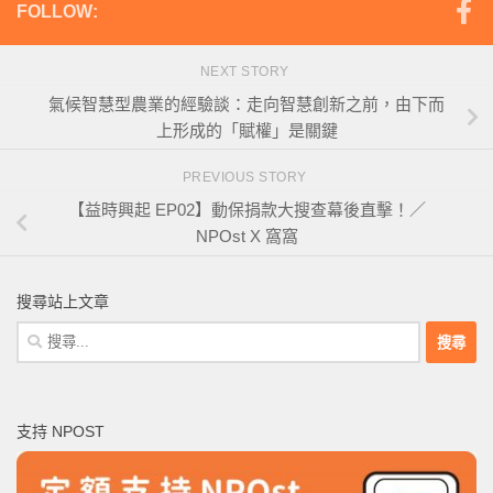
FOLLOW:
NEXT STORY
氣候智慧型農業的經驗談：走向智慧創新之前，由下而
上形成的「賦權」是關鍵
PREVIOUS STORY
【益時興起 EP02】動保捐款大搜查幕後直擊！／
NPOst X 窩窩
搜尋站上文章
搜
尋
關
鍵
支持 NPOST
字: