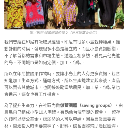
圖／馬利 儲蓄團體的婦女（世界展望會提供）
我們曾經在印尼有吸取過經驗。印尼有很多小島栽種腰果，推
動計劃的時候，發現很多小島是獨立的，而且小島資訊斷裂，
不了解首都的需求和市場生態。透過互相參訪，看見其他先進
的島、不同城市是如何定價、加工、包裝。
所以在印尼推腰果作物時，要讓小島上的人有更多資訊，包含
知道加工生產方式、運輸方式，所以生產鏈建立起來後，產品
可以賣去其他城市，也間接鼓勵當地農民，加工業、包裝業也
會進來，婦女也有工作機會。
為了提升生產力，在社區內做
儲蓄團體（saving groups）
，由
農民自己組成小型10人團體。有點像台灣早期的標會，一起存
的錢可以變公基金，讓弱勢的人可以申請。因為農業需要資
材，開始投入時需要買種子、肥料，儲蓄團體幫助農民團體，