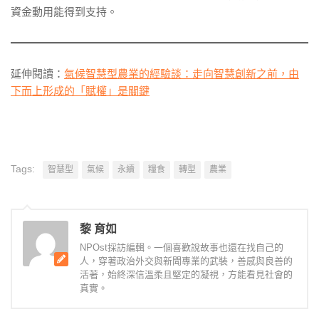
資金動用能得到支持。
延伸閱讀：
氣候智慧型農業的經驗談：走向智慧創新之前，由
下而上形成的「賦權」是關鍵
Tags:
智慧型
氣候
永續
糧食
轉型
農業
黎 育如
NPOst採訪編輯。一個喜歡說故事也還在找自己的
人，穿著政治外交與新聞專業的武裝，善感與良善的
活著，始終深信溫柔且堅定的凝視，方能看見社會的
真實。