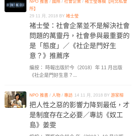
NPO 推書
/
國際
/
社會企業
/
褚士瑩專欄【阿北私會
所】
29 11 月, 2018
BY
褚士瑩
褚士瑩：社會企業並不是解決社會
問題的萬靈丹，社會參與最重要的
是「態度」／《社企是門好生
意？》推薦序
編按： 時報出版於今（2018）年 11 月出版
《社企是門好生意？...
NPO 推書
/
人物
/
專訪
14 11 月, 2018
BY
游家榕
把人性之惡的影響力降到最低，才
是制度存在之必要／專訪《奴工
島》姜雯