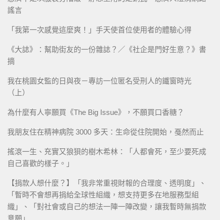
謠言
「我第一次感覺這麼爽！」手天使首位使用者的體驗心得
《大誌》：幫助街友的一份雜誌？／《社企是門好生意？》書
摘
我在桃園女監的日與夜－專訪一位匿名受刑人的鐵窗時光
（上）
為什麼有人寧願買《The Big Issue》，不願買口香糖？
我朋友住在精神病院 3000 多天：生命從住院開始，戞然而止
搖滾一生、充實又狼狽的樹木希林：「人都會死，至少要死成
自己喜歡的樣子。」
【捐款人想什麼？】「我非常重視財報的合理度、透明度」、
「暫時不會想再捐給全球性組織，想支持更多在地服務型組
織」、「對社會或自己的想法一陣一陣改變，讓我暫時無捐款
意願」