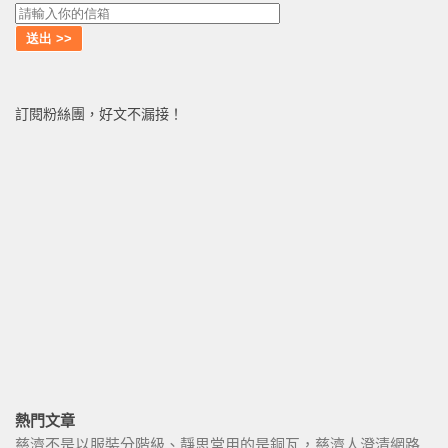
訂閱粉絲團，好文不漏接！
熱門文章
慈濟不是以服裝分階級、靜思堂用的是銅瓦，慈濟人澄清網路