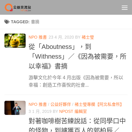
Skip to content
TAGGED:
書摘
NPO 推書
23 4 月, 2020
BY
褚士瑩
從「Aboutness」，到
「Withness」／《因為被需要，所
以幸福》書摘
游擊文化於今年 4 月出版《因為被需要，所以
幸福：創造工作喜悅的社會...
NPO 推書
/
公益好夥伴
/
褚士瑩專欄【阿北私會所】
3 1 月, 2019
BY
NPOST 編輯室
對著咖啡樹苦練說話：從同學口中
的怪物，到擄獲百人的郭柏辰／