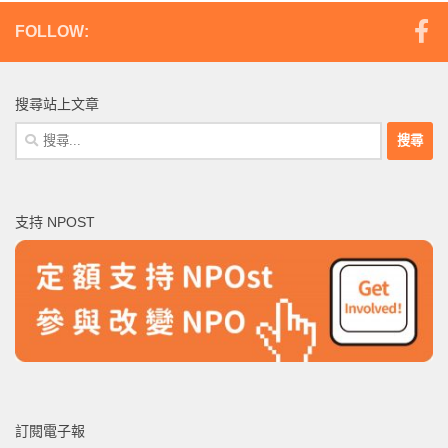
FOLLOW:
搜尋站上文章
搜
尋
關
鍵
支持 NPOST
字:
訂閱電子報