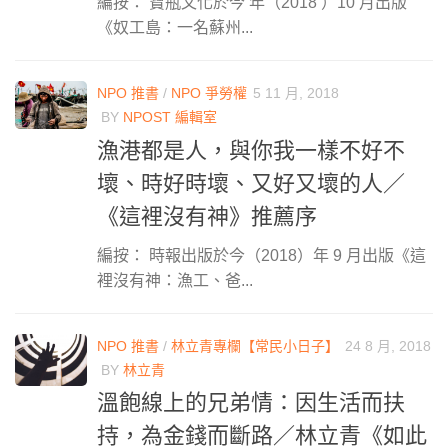
編按： 寶瓶文化於今 年（2018 ）10 月出版
《奴工島：一名蘇州...
NPO 推書
/
NPO 爭勞權
5 11 月, 2018
BY
NPOST 編輯室
漁港都是人，與你我一樣不好不
壞、時好時壞、又好又壞的人／
《這裡沒有神》推薦序
編按： 時報出版於今（2018）年 9 月出版《這
裡沒有神：漁工、爸...
NPO 推書
/
林立青專欄【常民小日子】
24 8 月, 2018
BY
林立青
溫飽線上的兄弟情：因生活而扶
持，為金錢而斷路／林立青《如此