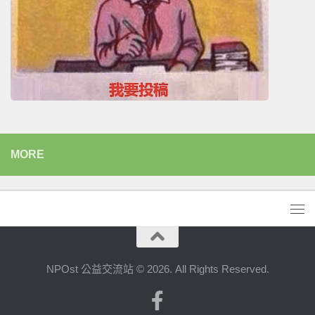
MORE
NPOst 公益交流站 © 2026. All Rights Reserved.