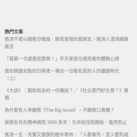
熱門文章
慈濟不是以服裝分階級、靜思堂用的是銅瓦，慈濟人澄清網路
謠言
「我第一次感覺這麼爽！」手天使首位使用者的體驗心得
我在桃園女監的日與夜－專訪一位匿名受刑人的鐵窗時光
（上）
《大誌》：幫助街友的一份雜誌？／《社企是門好生意？》書
摘
為什麼有人寧願買《The Big Issue》，不願買口香糖？
我朋友住在精神病院 3000 多天：生命從住院開始，戞然而止
搖滾一生、充實又狼狽的樹木希林：「人都會死，至少要死成