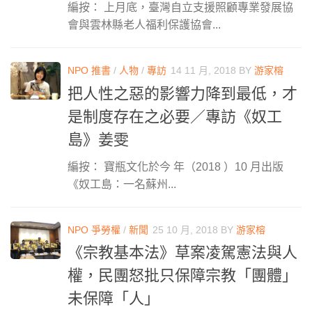
編按： 上月底，臺灣自立支援照顧專業發展協
會與雲林縣老人福利保護協會...
NPO 推書
/
人物
/
專訪
14 11 月, 2018
BY
游家榕
把人性之惡的影響力降到最低，才
是制度存在之必要／專訪《奴工
島》姜雯
編按： 寶瓶文化於今 年（2018 ）10 月出版
《奴工島：一名蘇州...
NPO 爭勞權
/
新聞
25 10 月, 2018
BY
游家榕
《宗教基本法》草案凌駕憲法與人
權，民團怒批只保障宗教「團體」
未保障「人」