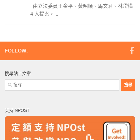
由立法委員王金平、黃昭順、馬文君、林岱樺
4 人提案，...
FOLLOW:
搜尋站上文章
搜
尋
關
鍵
支持 NPOST
字: