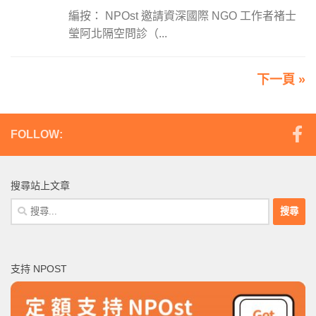
編按： NPOst 邀請資深國際 NGO 工作者褚士
瑩阿北隔空問診（...
下一頁 »
FOLLOW:
搜尋站上文章
搜
尋
關
鍵
支持 NPOST
字: