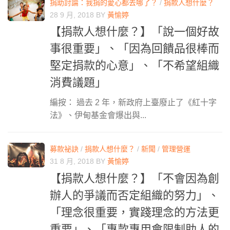
捐助討論：我捐的愛心都去哪了？
/
捐款人想什麼？
28 9 月, 2018
BY
黃愉婷
【捐款人想什麼？】「說一個好故
事很重要」、「因為回饋品很棒而
堅定捐款的心意」、「不希望組織
消費議題」
編按： 過去 2 年，新政府上臺廢止了《紅十字
法》、伊甸基金會爆出與...
募款祕訣
/
捐款人想什麼？
/
新聞
/
管理營運
31 8 月, 2018
BY
黃愉婷
【捐款人想什麼？】「不會因為創
辦人的爭議而否定組織的努力」、
「理念很重要，實踐理念的方法更
重要」、「專款專用會限制助人的