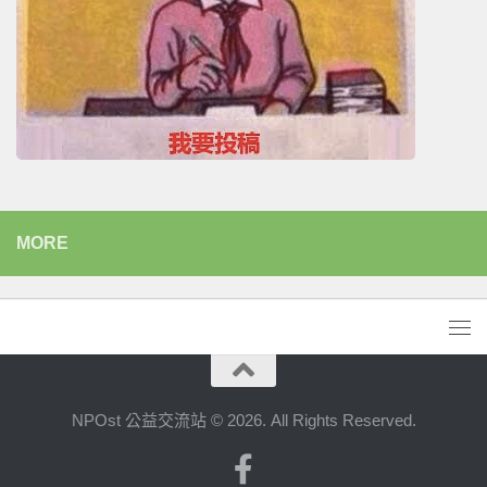
MORE
NPOst 公益交流站 © 2026. All Rights Reserved.