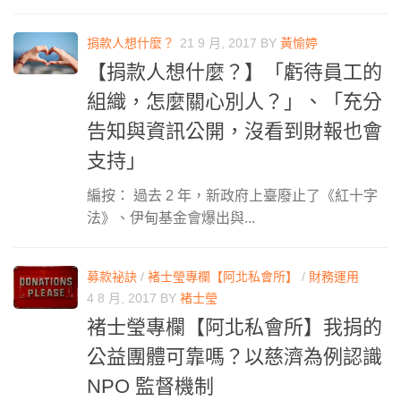
捐款人想什麼？
21 9 月, 2017
BY
黃愉婷
【捐款人想什麼？】「虧待員工的
組織，怎麼關心別人？」、「充分
告知與資訊公開，沒看到財報也會
支持」
編按： 過去 2 年，新政府上臺廢止了《紅十字
法》、伊甸基金會爆出與...
募款祕訣
/
褚士瑩專欄【阿北私會所】
/
財務運用
4 8 月, 2017
BY
褚士瑩
褚士瑩專欄【阿北私會所】我捐的
公益團體可靠嗎？以慈濟為例認識
NPO 監督機制