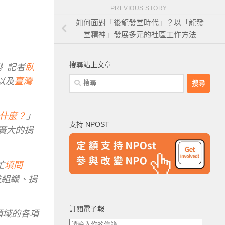
PREVIOUS STORY
如何面對「後龍發堂時代」？以「龍發
堂精神」發展多元的社區工作方法
搜尋站上文章
》記者
臥
搜
以及
臺灣
尋
關
鍵
什麼？
」
支持 NPOST
字:
廣大的捐
忙
填問
公益組織、捐
訂閱電子報
領域的各項