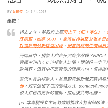
BY
黃愉婷
·
24 1 月, 2018
編按：
過去 2 年，新政府上臺
廢止了《紅十字法》
、
底調查「圓夢 580」
，
臺灣世界展望會坦承曾
社福界的勞動權益困境
、
安置機構的性侵與暴
而這其中，捐款人的責任究竟在哪裡？NPOs
專欄中刊出 4-6 位捐款人訪問，期望進一
款族群，但其中不乏寶貴的建議方向，值得機
若您也身為捐款人，並且願意協助我們透過長期
卷
，或來信留下您的聯絡方式（contact@npo
款人都藉由更多的理解，拉近彼此的距離。
ps. 本專欄設立主旨為傳遞捐款人樣貌與想