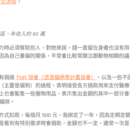
公益交流站
！
，年收入約 60 萬
力時必須幫助別人，對她來說，錢一直留在身邊也沒有用
因為自己養貓的關係，平常會比較常關注跟動物相關的議
也有捐過
TNR 協會（流浪貓絕育計畫協會）
，以及一些不
（主要是貓狗）的過程，表明接受各方捐款用來支付醫療
上也會販售一些寵物用品，表示售出金額的其中一部分會
隻貓咪。
式扣款，每個月 500 元，我綁定了一年，因為定期定
到有特別需求時會捐助，金額也不一定，通常一次是 30