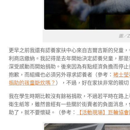
圖／Zo
更早之前我還有認養家扶中心來自吉爾吉斯的兒童，也
利商店繳納。我記得是去年開始決定認養兒童，那是
深受感動而開始捐助。後來因為有點經濟負擔而停止
抱歉，而組織也必須另外尋求認養者（參考：
褚士瑩
捐助的孩童斷炊嗎？
），不過，好在家扶非常的親切
我在學生時期比較沒有餘裕捐款，不過若平時在路上
衛生紙等，雖然曾經有一些關於街賣者的負面消息，
助了，就不要懷疑。
（參考：
【活動現場】巨輪協會陳