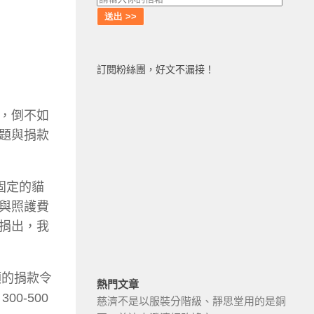
訂閱粉絲團，好文不漏接！
，倒不如
題與捐款
固定的貓
與照護費
捐出，我
額的捐款令
熱門文章
0-500
慈濟不是以服裝分階級、靜思堂用的是銅