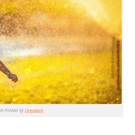
I PHAM @
Unsplash