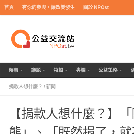
首頁
有你的參與，讓改變發生
關於 NPOst
Skip to content
時事
議題
特輯
專欄
公益策略
捐款人想什麼？
/
新聞
【捐款人想什麼？】「
態」、「既然捐了，就