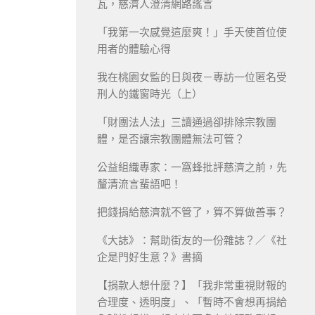
瓦，慈濟人澄清網路謠言
「我第一次感覺這麼爽！」手天使首位使
用者的體驗心得
我在桃園女監的日與夜－專訪一位匿名受
刑人的鐵窗時光（上）
「財團法人法」三讀通過卻排除宗教團
體，是否讓宗教團體無法可管？
公益組織專家：一窩蜂批評慈濟之前，先
釐清流言蜚語吧！
把錢捐給慈濟就不管了，算不算做善事？
《大誌》：幫助街友的一份雜誌？／《社
企是門好生意？》書摘
【捐款人想什麼？】「我非常重視財報的
合理度、透明度」、「暫時不會想再捐給