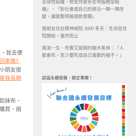
全球性組織，想支持更多在地服務型組
織」、「對社會或自己的想法一陣一陣改
變，讓我暫時無捐款意願」
我朋友住在精神病院 3000 多天：生命從住
院開始，戞然而止
搖滾一生、充實又狼狽的樹木希林：「人
來，就去便
都會死，至少要死成自己喜歡的樣子。」
回家路》
小朋友很
認識永續發展，鎖定專欄！
害我長期
如抹布、
購買、捐