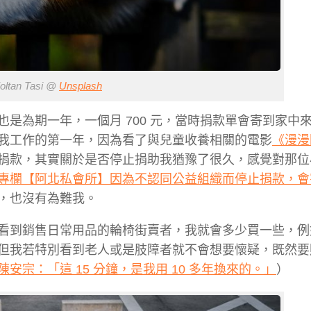
ltan Tasi @
Unsplash
是為期一年，一個月 700 元，當時捐款單會寄到家中
我工作的第一年，因為看了與兒童收養相關的電影
《漫漫
捐款，其實關於是否停止捐助我猶豫了很久，感覺對那位
專欄【阿北私會所】因為不認同公益組織而停止捐款，會
，也沒有為難我。
看到銷售日常用品的輪椅街賣者，我就會多少買一些，例
但我若特別看到老人或是肢障者就不會想要懷疑，
既然要
安宗：「這 15 分鐘，是我用 10 多年換來的。」
）