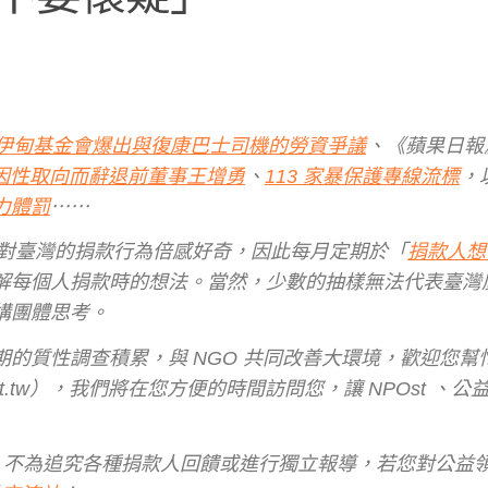
伊甸基金會爆出與復康巴士司機的勞資爭議
、《蘋果日報
因性取向而辭退前董事
王增勇
、
113 家暴保護專線流標
，
力體罰
⋯⋯
t 對臺灣的捐款行為倍感好奇，因此每月定期於「
捐款人想
步了解每個人捐款時的想法。當然，少數的抽樣無法代表臺灣
構團體思考。
的質性調查積累，與 NGO 共同改善大環境，歡迎您幫
st.tw），我們將在您方便的時間訪問您，讓 NPOst 、
法，不為追究各種捐款人回饋或進行獨立報導，若您對公益