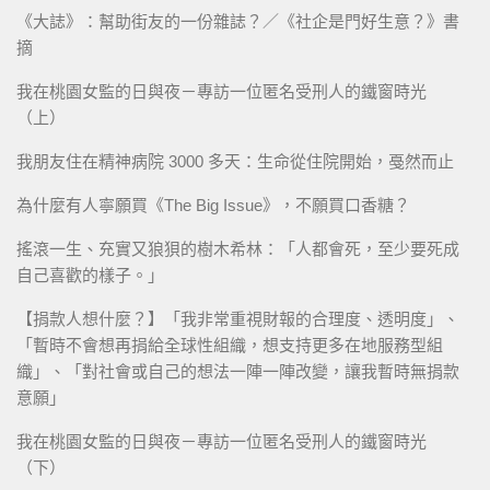
《大誌》：幫助街友的一份雜誌？／《社企是門好生意？》書
摘
我在桃園女監的日與夜－專訪一位匿名受刑人的鐵窗時光
（上）
我朋友住在精神病院 3000 多天：生命從住院開始，戞然而止
為什麼有人寧願買《The Big Issue》，不願買口香糖？
搖滾一生、充實又狼狽的樹木希林：「人都會死，至少要死成
自己喜歡的樣子。」
【捐款人想什麼？】「我非常重視財報的合理度、透明度」、
「暫時不會想再捐給全球性組織，想支持更多在地服務型組
織」、「對社會或自己的想法一陣一陣改變，讓我暫時無捐款
意願」
我在桃園女監的日與夜－專訪一位匿名受刑人的鐵窗時光
（下）