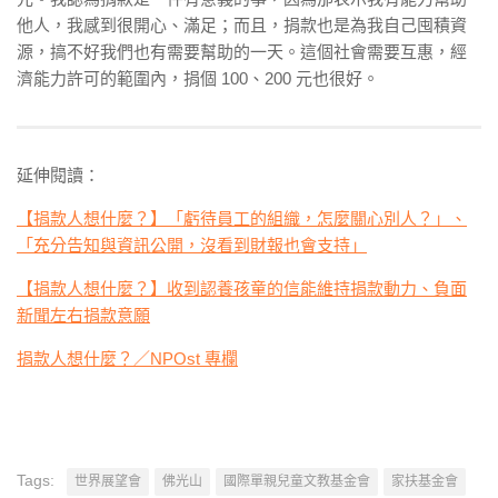
他人，我感到很開心、滿足；而且，捐款也是為我自己囤積資
源，搞不好我們也有需要幫助的一天。這個社會需要互惠，經
濟能力許可的範圍內，捐個 100、200 元也很好。
延伸閱讀：
【捐款人想什麼？】「虧待員工的組織，怎麼關心別人？」、
「充分告知與資訊公開，沒看到財報也會支持」
【捐款人想什麼？】收到認養孩童的信能維持捐款動力、負面
新聞左右捐款意願
捐款人想什麼？／NPOst 專欄
Tags:
世界展望會
佛光山
國際單親兒童文教基金會
家扶基金會