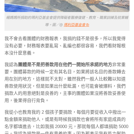
楊媽媽所捐助的瑪利亞基金會提供障礙者醫療復健、教育、職業訓練及就業輔
導。圖／@
瑪利亞基金會 fb
我不會去看團體的財務報表，我捐的錢不是很多，所以我覺得
沒有必要，財務報表要亂寫、亂編也都很容易，我們看財報根
本沒什麼意義。
我認為
團體是不是把善款用在他們一開始所承諾的地方
非常重
要。團體募款的時候一定有其名目，如果將該名目的善款轉去
用在別的地方，這樣就不太對，雖然我們一般人比較難以知道
善款使用狀況，但是如果出什麼紕漏，也可能會被爆料，我們
捐款人的用意絕對是良善的，主事的團體如果沒將善款妥善使
用，後果得自行背負。
我從小也教育我的 2 個孩子要捐款，每個月要從收入中撥出一
點金額來捐助他人，或是有時候我捐款也會將所有家庭成員的
名字都填進去，比如我捐 20000 元，那就每個人都填捐助 5000
元。我認為捐款是一件有意義的事，因為那表示我有能力幫助