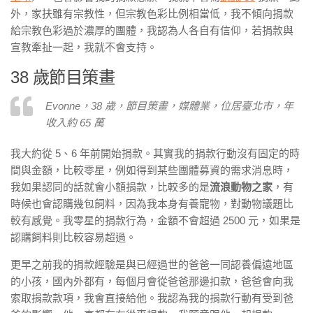
外，家扶雖有宗教性，但宗教色彩比例相當低，我不傾向捐款
給宗教色彩過於濃厚的團體，我認為人各自有信仰，若捐款與
宣教牽扯一起，我就不會支持。
38 歲節目策畫
Evonne，38 歲，節目策畫，媒體業，位居臺北市，年
收入約 65 萬
我大約從 5、6 年前開始捐款。其實我的捐款行動沒有固定的時
間與金額，比較零星，例如得到某些團體募資的需求消息時，
我如果認同的話就會小額捐款，比較多的是
流浪動物之家
，有
時候也會認購幾包飼料，因為我本身有養寵物，對動物議題比
較有感覺。我零星的捐款行為，金額不會超過 2500 元，如果是
認購飼料則比較容易超過。
更早之前我的捐款經驗是與已經過世的爸爸一同認養偏遠地區
的小孩，國內外都有，每個月會從爸爸那邊扣款，爸爸會向我
索取捐款款項，我會直接給他。我認為我的捐款行動有受到爸