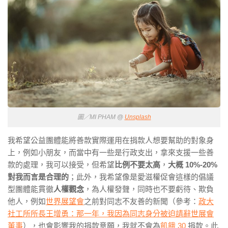
圖／MI PHAM @
Unsplash
我希望公益團體能將善款實際運用在捐款人想要幫助的對象身
上，例如小朋友，而當中有一些是行政支出，拿來支援一些善
款的處理，我可以接受，但希望
比例不要太高
，
大概 10%-20%
對我而言是合理的
；此外，我希望像是愛滋權促會這樣的倡議
型團體能貫徹
人權觀念
，為人權發聲，同時也不要虧待、欺負
他人，例如
世界展望會
之前對同志不友善的新聞（參考：
政大
社工所所長王增勇：那一年，我因為同志身分被迫請辭世展會
董事
），也會影響我的捐款意願，我就不會為
飢餓 30
捐款。此