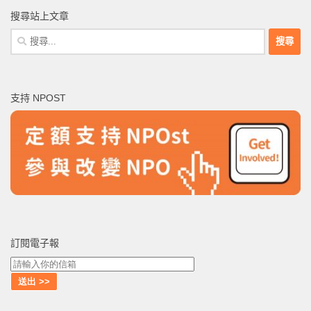
搜尋站上文章
搜
尋
關
鍵
支持 NPOST
字:
訂閱電子報