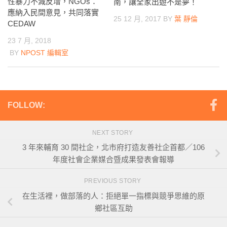
性暴力不減反增，NGOs：
南，讓全家出遊不是夢！
應納入民間意見，共同落實
25 12 月, 2017
BY
葉 靜倫
CEDAW
23 7 月, 2018
BY
NPOST 編輯室
FOLLOW:
NEXT STORY
3 年來輔育 30 間社企，北市府打造友善社企首都／106
年度社會企業媒合暨成果發表會報導
PREVIOUS STORY
在生活裡，做部落的人：拒絕單一指標與競爭思維的原
鄉社區互助