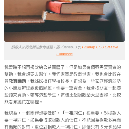
捐款人小卿兒關注教育議題。圖／Janeb13 @
Pixabay, CCO Creative
Commons
我暫時不想再捐款給公益團體了，但是如果有個案需要實質的
幫助，我會想要去幫忙。我們家算是教育世家，我也會比較在
意
教育議題
，我姊姊擔任學校校長，正想為一些家庭經濟弱勢
的小朋友辦理課後照顧班，需要一筆資金，我會找朋友一起湊
些錢來資助、輔導這些學生，這樣比起捐款給大型團體，比較
能看見錢花在哪裡。
我認為，一個團體想要做好，
「一視同仁」
很重要。對捐款人
要一視同仁，如果要博取捐款人的信任，不能因為捐款多寡而
有偏頗的對待。單位對捐款人一視同仁，即便只有 5 元也給得