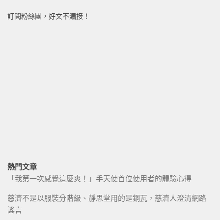
訂閱粉絲團，好文不漏接！
熱門文章
「我第一次感覺這麼爽！」手天使首位使用者的體驗心得
慈濟不是以服裝分階級、靜思堂用的是銅瓦，慈濟人澄清網路
謠言