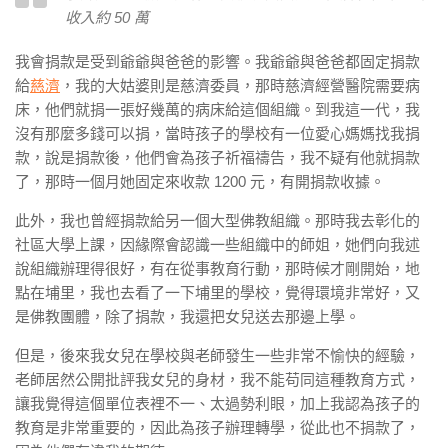
收入約 50 萬
我會捐款是受到爺爺與爸爸的影響。我爺爺與爸爸都固定捐款
給
慈濟
，我的大姑婆則是慈濟委員，那時慈濟經營醫院需要病
床，他們就捐一張好幾萬的病床給這個組織。到我這一代，我
沒有那麼多錢可以捐，當時孩子的學校有一位愛心媽媽找我捐
款，說是捐款後，他們會為孩子祈福禱告，我不疑有他就捐款
了，那時一個月她固定來收款 1200 元，有開捐款收據。
此外，我也曾經捐款給另一個大型佛教組織
。那時我去彰化的
社區大學上課，因緣際會認識一些組織中的師姐，她們向我述
說組織辦理得很好，有在從事教育行動，那時候才剛開始，地
點在埔里，我也去看了一下埔里的學校，覺得環境非常好，又
是佛教團體，除了捐款，我還把女兒送去那邊上學。
但是，後來我女兒在學校與老師發生一些非常不愉快的經驗，
老師居然公開批評我女兒的身材，我不能苟同這種教育方式，
讓我覺得這個單位表裡不一、太過勢利眼，加上我認為孩子的
教育是非常重要的，因此為孩子辦理轉學，從此也不捐款了，