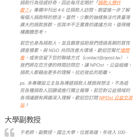
捐款行為倍感好奇，因此每月定期於「
捐款人想什
麼？
」專欄中刊出 4-6 位捐款人訪問，期望進一步了解
每個人捐款時的想法。當然，少數的抽樣無法代表臺灣
廣大的捐款族群，但其中不乏寶貴的建議方向，值得機
構團體思考。
若您也身為捐款人，並且願意協助我們透過長期的質性
調查積累，與 NGO 共同改善大環境，歡迎您幫忙
填問
卷
，或來信留下您的聯絡方式（contact@npost.tw），
我們將在您方便的時間訪問您，讓 NPOst 、公益組織、
捐款人都藉由更多的理解，拉近彼此的距離。
ps. 本專欄設立主旨為傳遞捐款人樣貌與想法，不為追
究各種捐款人回饋或進行獨立報導，若您對公益領域的
各項議題有興趣深入理解，歡迎您訂閱
NPOst 公益交流
站
！
大學副教授
于老師，副教授，國立大學，位居高雄，年收入 100-