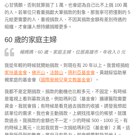
心甘情願，否則就算捐了 1 萬，也會認為自己比不上捐 100 萬
的人。若單位只看重捐獻大筆捐款的對象，那我寧可把僅剩的 5
元給更需要的人，重視捐款人、不因其捐款金額有差別待遇的
組織，才會讓人想持續捐贈更多。
60 歲的家庭主婦
楊媽媽，60 歲，家庭主婦，位居高雄市，年收入 0 元
我從年輕的時候就開始捐款，到現在有 20 年以上。我曾經捐給
家扶基金會
、
佛光山
、
法鼓山
、
瑪利亞基金會
、黃越綏協助單
親家庭的基金會（
國際單親兒童文教基金會
）。
我都不是定期捐款，捐款的動機也比較多元、不固定，有時候
是電視上看到募款消息，例如瑪利亞（基金會）擴建醫院需要
資金，我就會捐；有時候是看見過去捐款的收據，誘發我想起
該單位的需求，我也會主動捐款，上網找找單位的帳號，就匯
款過去。我捐款的金額也不一定，少的時候 500、1000 元，有
的時候上萬元，比如我就曾一次捐給瑪利亞（基金會）2 萬。這
是我所受到的教育，當自己有能力，就會想要幫助其他人。