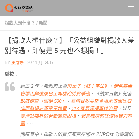
Skip to content
捐款人想什麼？
/
新聞
【捐款人想什麼？】「公益組織對捐款人差
別待遇，即便是 5 元也不想捐！」
BY
黃愉婷
·
20 11 月, 2017
編按
：
過去 2 年，新政府上臺
廢止了《紅十字法》
、
伊甸基金
會爆出與復康巴士司機的勞資爭議
、《蘋果日報》記者
臥底調查「圓夢 580」
，
臺灣世界展望會坦承曾因性取
向而辭退前董事
王增勇
、
113 家暴保護專線流標
，以及
臺灣社福界的勞動權益困境
、
安置機構的性侵與暴力體
罰
⋯⋯
而這其中，捐款人的責任究竟在哪裡？NPOst 對臺灣的