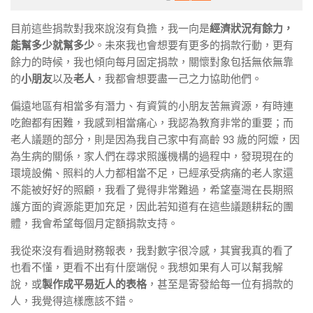
目前這些捐款對我來說沒有負擔，我一向是
經濟狀況有餘力，
能幫多少就幫多少
。未來我也會想要有更多的捐款行動，更有
餘力的時候，我也傾向每月固定捐款，關懷對象包括無依無靠
的
小朋友
以及
老人
，我都會想要盡一己之力協助他們。
偏遠地區有相當多有潛力、有資質的小朋友苦無資源，有時連
吃飽都有困難，我感到相當痛心，我認為教育非常的重要；而
老人議題的部分，則是因為我自己家中有高齡 93 歲的阿嬤，因
為生病的關係，家人們在尋求照護機構的過程中，發現現在的
環境設備、照料的人力都相當不足，已經承受病痛的老人家還
不能被好好的照顧，我看了覺得非常難過，希望臺灣在長期照
護方面的資源能更加充足，因此若知道有在這些議題耕耘的團
體，我會希望每個月定額捐款支持。
我從來沒有看過財務報表，我對數字很冷感，其實我真的看了
也看不懂，更看不出有什麼端倪。我想如果有人可以幫我解
說，或
製作成平易近人的表格
，甚至是寄發給每一位有捐款的
人，我覺得這樣應該不錯。