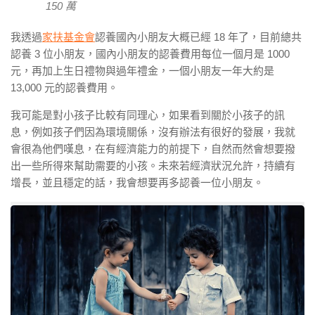
150 萬
我透過
家扶基金會
認養國內小朋友大概已經 18 年了，目前總共
認養 3 位小朋友，國內小朋友的認養費用每位一個月是 1000
元，再加上生日禮物與過年禮金，一個小朋友一年大約是
13,000 元的認養費用。
我可能是對小孩子比較有同理心，如果看到關於小孩子的訊
息，例如孩子們因為環境關係，沒有辦法有很好的發展，我就
會很為他們嘆息，在有經濟能力的前提下，自然而然會想要撥
出一些所得來幫助需要的小孩。未來若經濟狀況允許，持續有
增長，並且穩定的話，我會想要再多認養一位小朋友。