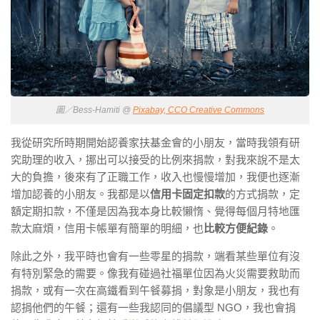
圖／Bess-Hamiti @
Pixabay, CCO Creative Commons
我從研究所時期開始認養家扶基金會的小朋友，當時我領有研
究助理的收入，挪出可以接受的比例來捐款，對我來說不是太
大的負擔，後來有了正職工作，收入也慢慢增加，我便也逐漸
增加認養的小朋友。我都是以
信用卡固定扣款
的方式捐款，定
額定期扣款，不僅是因為我本身比較懶惰、覺得每個月特地匯
款太麻煩，信用卡帳單有簡單的明細，也
比較方便紀錄
。
除此之外，我平時也會有一些零星的捐款，端看某些單位有沒
有特別緊急的需要。像我有碰過社福單位因為火災需要救助而
捐款，或有一次在高鐵看到午餐募捐，對象是小朋友，我也有
認捐他們的午餐；還有一些我認同的倡議型 NGO，我也會捐