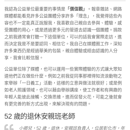
我認為公益單位最重要的事情是
「價值觀」
。報章雜誌、網路
媒體都能看見許多公益團體分享許多「理念」，我覺得這些內
容也不一定能真正說服我，我喜歡自己親自去參與、體驗，感
受團體的用心，或是透過更多元的管道去認識一個團體。捐款
之前我通常會打聽一下這個單位，可以的話我會實際走訪，進
而決定我是不是要認同、相信它。我自己在媒體圈工作，深知
許多東西仍是經過華美的包裝，親自體驗或經由認識的人分
享，我會比較信服。
公益單位除了媒體，也可以運用一些實際體驗的方式讓大眾知
道他們正在做些什麼。例如之前我從同事那裡得知流浪動物之
家舉辦「一日義工」活動，這樣的立意與做法就很好；或是例
如老人照護領域，也可以藉由舉辦講座，使工作者和有興趣的
年輕人能彼此接觸、交換思維，進而促發火花，可能之後就會
有更完善的新方式出現，來解決現有的問題。
52 歲的退休安親班老師
小卿兒，52 歲，退休，安親班負責人，位居彰化市，年