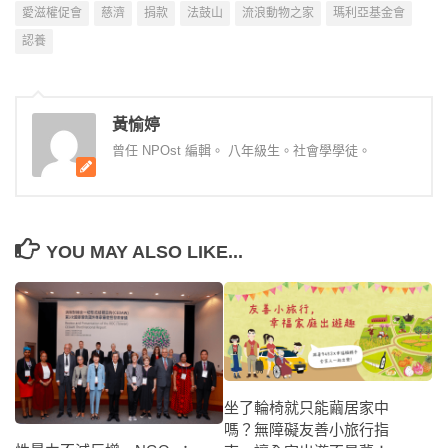
愛滋權促會
慈濟
捐款
法鼓山
流浪動物之家
瑪利亞基金會
認養
黃愉婷
曾任 NPOst 編輯。 八年級生。社會學學徒。
YOU MAY ALSO LIKE...
坐了輪椅就只能繭居家中
嗎？無障礙友善小旅行指