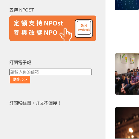
鍵
支持 NPOST
字:
訂閱電子報
訂閱粉絲團，好文不漏接！