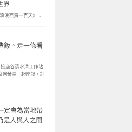
世界
《流浪西貢一百天》...
鍋造飯。走一條看
曾在南投鹿谷清水溝工作站
筆何榮幸一起座談，討
不一定會為當地帶
仍是人與人之間