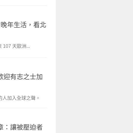
你的晚年生活，看北
107 天歐洲...
歡迎有志之士加
的人加入全球之聲。
章：讓被壓迫者