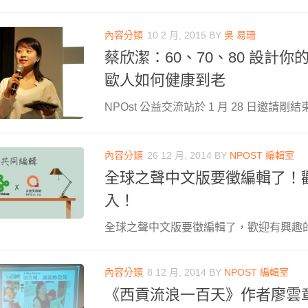
內容分類
10 2 月, 2015
BY
吳 易珊
蔡欣潔：60、70、80 設計
歐人如何健康到老
NPOst 公益交流站於 1 月 28 日邀請剛結束 
內容分類
26 12 月, 2014
BY
NPOST 編輯室
全球之聲中文版要徵編輯了！
入！
全球之聲中文版要徵編輯了，歡迎有興趣
內容分類
8 12 月, 2014
BY
NPOST 編輯室
《西貢流浪一百天》作者廖雲