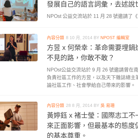
發展自己的語言詞彙，去述說
NPOst 公益交流站於 11 月 28 號邀請了
內容分類
8 10 月, 2014
BY
NPOST 編輯室
方昱 x 何榮幸：革命需要埋
不見的路，你敢不敢？
NPOst公益交流站於 9 月 26 號邀請
負責社區工作的方昱，以及天下雜誌總主
論社區工作、社會學給自己帶來的影響。
內容分類
28 8 月, 2014
BY
吳 易珊
黃婷鈺 x 褚士瑩：國際志工
來正面影響，但最基本的態度
的基本尊重。