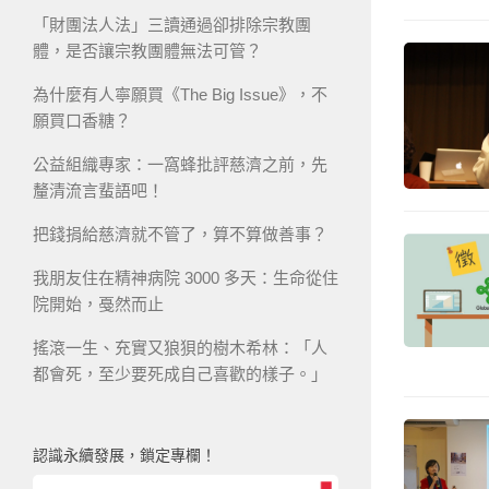
「財團法人法」三讀通過卻排除宗教團
體，是否讓宗教團體無法可管？
為什麼有人寧願買《The Big Issue》，不
願買口香糖？
公益組織專家：一窩蜂批評慈濟之前，先
釐清流言蜚語吧！
把錢捐給慈濟就不管了，算不算做善事？
我朋友住在精神病院 3000 多天：生命從住
院開始，戞然而止
搖滾一生、充實又狼狽的樹木希林：「人
都會死，至少要死成自己喜歡的樣子。」
認識永續發展，鎖定專欄！