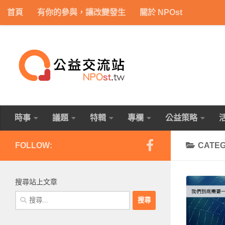
首頁
有你的參與，讓改變發生
關於 NPOst
Skip to content
時事
議題
特輯
專欄
公益策略
FOLLOW:
CATE
搜尋站上文章
搜
尋
關