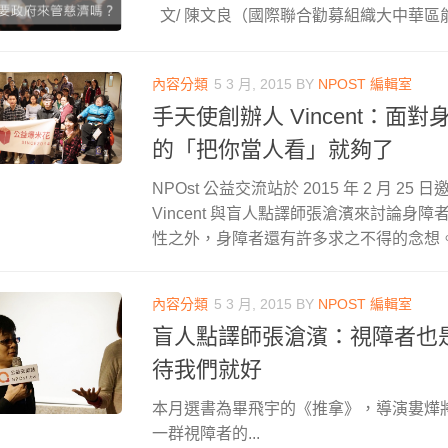
文/ 陳文良（國際聯合勸募組織大中華區能力
內容分類
5 3 月, 2015
BY
NPOST 編輯室
手天使創辦人 Vincent：面
的「把你當人看」就夠了
NPOst 公益交流站於 2015 年 2 月 2
Vincent 與盲人點譯師張滄濱來討論身
性之外，身障者還有許多求之不得的念想
內容分類
5 3 月, 2015
BY
NPOST 編輯室
盲人點譯師張滄濱：視障者也
待我們就好
本月選書為畢飛宇的《推拿》，導演婁燁
一群視障者的...