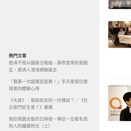
熱門文章
慈濟不是以服裝分階級、靜思堂用的是銅
瓦，慈濟人澄清網路謠言
「我第一次感覺這麼爽！」手天使首位使
用者的體驗心得
《大誌》：幫助街友的一份雜誌？／《社
企是門好生意？》書摘
我在桃園女監的日與夜－專訪一位匿名受
刑人的鐵窗時光（上）