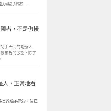
建設總監） ...
對身障者，不是傲慢
5 日邀請手天使的創辦人
障者被忽視的欲望，除了
。
是人，正常地看
將其改編為電影，演繹