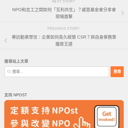
NEXT STORY
NPO和志工之間如何「互利共生」？感恩基金會分享會
現場直擊
PREVIOUS STORY
專訪勤業眾信：企業如何長久經營 CSR？與自身業務靠
攏是王道
搜尋站上文章
搜
尋
關
鍵
支持 NPOST
字: