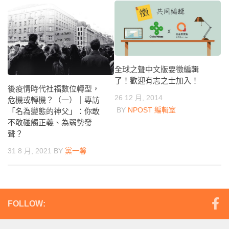
全球之聲中文版要徵編輯
了！歡迎有志之士加入！
後疫情時代社福數位轉型，
26 12 月, 2014
危機或轉機？（一）｜專訪
BY
NPOST 編輯室
「名為變態的神父」：你敢
不敢碰觸正義、為弱勢發
聲？
31 8 月, 2021
BY
黨一馨
FOLLOW: