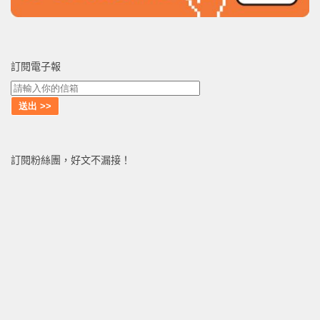
訂閱電子報
訂閱粉絲團，好文不漏接！