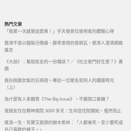
熱門文章
「我第一次感覺這麼爽！」手天使首位使用者的體驗心得
慈濟不是以服裝分階級、靜思堂用的是銅瓦，慈濟人澄清網路
謠言
《大誌》：幫助街友的一份雜誌？／《社企是門好生意？》書
摘
我在桃園女監的日與夜－專訪一位匿名受刑人的鐵窗時光
（上）
為什麼有人寧願買《The Big Issue》，不願買口香糖？
我朋友住在精神病院 3000 多天：生命從住院開始，戞然而止
搖滾一生、充實又狼狽的樹木希林：「人都會死，至少要死成
自己喜歡的樣子。」