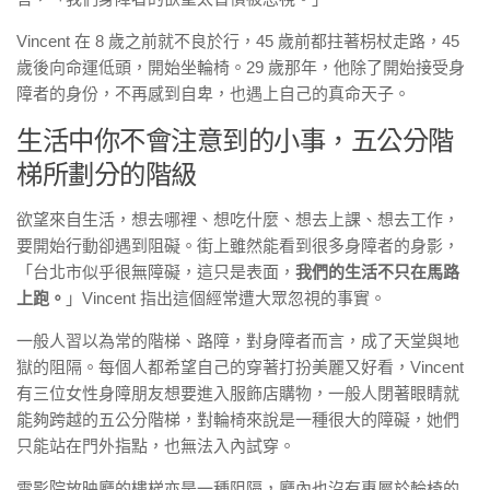
Vincent 在 8 歲之前就不良於行，45 歲前都拄著枴杖走路，45
歲後向命運低頭，開始坐輪椅。29 歲那年，他除了開始接受身
障者的身份，不再感到自卑，也遇上自己的真命天子。
生活中你不會注意到的小事，五公分階
梯所劃分的階級
欲望來自生活，想去哪裡、想吃什麼、想去上課、想去工作，
要開始行動卻遇到阻礙。街上雖然能看到很多身障者的身影，
「台北市似乎很無障礙，這只是表面，
我們的生活不只在馬路
上跑。
」Vincent 指出這個經常遭大眾忽視的事實。
一般人習以為常的階梯、路障，對身障者而言，成了天堂與地
獄的阻隔。每個人都希望自己的穿著打扮美麗又好看，Vincent
有三位女性身障朋友想要進入服飾店購物，一般人閉著眼睛就
能夠跨越的五公分階梯，對輪椅來說是一種很大的障礙，她們
只能站在門外指點，也無法入內試穿。
電影院放映廳的樓梯亦是一種阻隔，廳內也沒有專屬於輪椅的