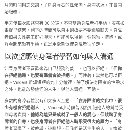
月的時間與之交談，了解身障者的性傾向、身體狀況，才會開
始服務。
手天使每次服務只有 90 分鐘，不只幫助身障者打手槍，服務如
果提早結束，剩下的時間可以自主選擇要不要繼續聊天。身障
者如果與性義工好好聊天，可能可以得到一個親吻、擁抱，或
許看起來頗有爭議，正是用欲望促使身障者往前走。
以欲望驅使身障者學習如何與人溝通
如果身障者不喜歡來為自己服務的義工，也可以拒絕，「
但你
在拒絕他時，也要有準備會被拒絕
。」而性義工當然也可以拒
絕。Vincent 希望短短的九十分鐘裡，除了解決身障者的性需求
之外，也能啟發他們的人生，與他人溝通、互動。
多數的身障者並沒有和太多人互動，「
在身障者的文化中，很
少有機會拒絕別人
。」Vincent小時候曾因為拒絕他人的幫助受
到母親責問，
他認為這只是成就了一般人的愛心，但踐踏了身
障者的自尊，也使身障者在拒絕他人時承受很大的壓力。
「身
障者習慣了，被教導、被馴服，但我們是活生生的人。大家被