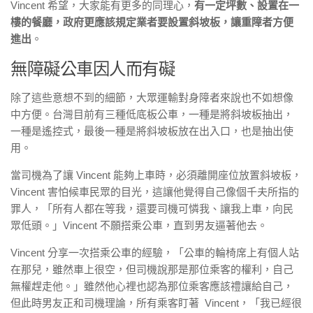
Vincent 希望，大家能有更多的同理心，
有一定坪數、設置在一
樓的餐廳，政府更應該規定業者要設置斜坡板，讓重障者方便
進出
。
無障礙公車因人而有礙
除了這些意想不到的細節，大眾運輸對身障者來說也不如想像
中方便。台灣目前有三種低底板公車，一種是將斜坡板抽出，
一種是遙控式，最後一種是將斜坡板放在出入口，也是抽出使
用。
當司機為了讓 Vincent 能夠上車時，必須離開座位放置斜坡板，
Vincent 害怕候車民眾的目光，這讓他覺得自己像個千夫所指的
罪人，「所有人都在等我，還要司機可憐我、讓我上車，向民
眾低頭。」Vincent 不願搭乘公車，直到男友逼著他去。
Vincent 分享一次搭乘公車的經驗，「公車的輪椅席上有個人站
在那兒，雖然車上很空，但司機說那是那位乘客的權利，自己
無權趕走他。」雖然他心裡也認為那位乘客應該禮讓給自己，
但此時男友正和司機理論，所有乘客盯著 Vincent，「我已經很