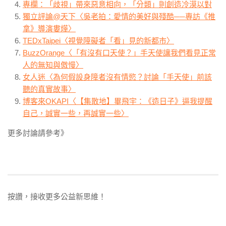
專欄：「歧視」帶來惡意相向，「分類」則創造冷漠以對
獨立評論@天下〈吳老拍：愛情的美好與殘酷──專訪《推
拿》導演婁燁〉
TEDxTaipei〈視覺障礙者「看」見的新都市〉
BuzzOrange〈「有沒有口天使？」手天使讓我們看見正常
人的無知與傲慢〉
女人迷〈為何假設身障者沒有情慾？討論「手天使」前該
聽的真實故事〉
博客來OKAPI〈【集散地】畢飛宇：《造日子》逼我提醒
自己，誠實一些，再誠實一些〉
更多討論請參考》
按讚，接收更多公益新思維！