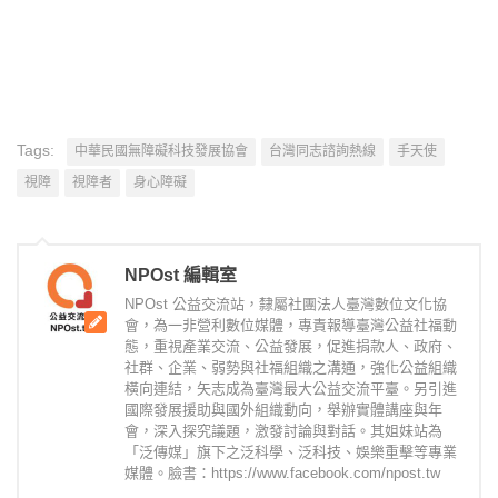
Tags:
中華民國無障礙科技發展協會
台灣同志諮詢熱線
手天使
視障
視障者
身心障礙
NPOst 編輯室
NPOst 公益交流站，隸屬社團法人臺灣數位文化協
會，為一非營利數位媒體，專責報導臺灣公益社福動
態，重視產業交流、公益發展，促進捐款人、政府、
社群、企業、弱勢與社福組織之溝通，強化公益組織
橫向連結，矢志成為臺灣最大公益交流平臺。另引進
國際發展援助與國外組織動向，舉辦實體講座與年
會，深入探究議題，激發討論與對話。其姐妹站為
「泛傳媒」旗下之泛科學、泛科技、娛樂重擊等專業
媒體。臉書：https://www.facebook.com/npost.tw