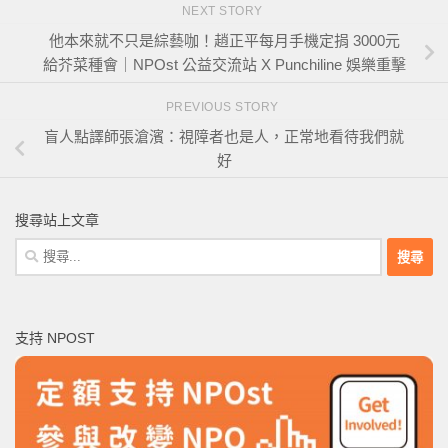
NEXT STORY
他本來就不只是綜藝咖！趙正平每月手機定捐 3000元
給芥菜種會｜NPOst 公益交流站 X Punchiline 娛樂重擊
PREVIOUS STORY
盲人點譯師張滄濱：視障者也是人，正常地看待我們就
好
搜尋站上文章
搜
尋
關
鍵
支持 NPOST
字: