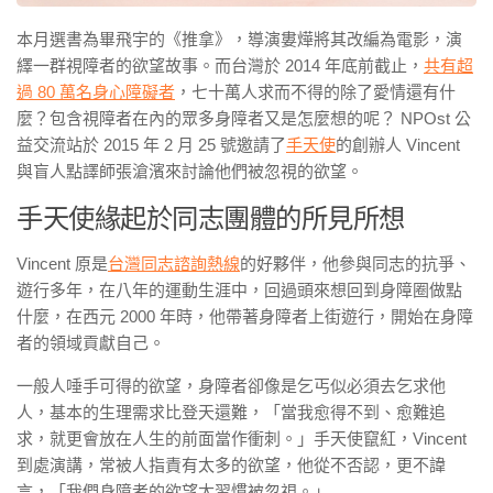
本月選書為畢飛宇的《推拿》，導演婁燁將其改編為電影，演
繹一群視障者的欲望故事。而台灣於 2014 年底前截止，
共有超
過 80 萬名身心障礙者
，七十萬人求而不得的除了愛情還有什
麼？包含視障者在內的眾多身障者又是怎麼想的呢？ NPOst 公
益交流站於 2015 年 2 月 25 號邀請了
手天使
的創辦人 Vincent
與盲人點譯師張滄濱來討論他們被忽視的欲望。
手天使緣起於同志團體的所見所想
Vincent 原是
台灣同志諮詢熱線
的好夥伴，他參與同志的抗爭、
遊行多年，在八年的運動生涯中，回過頭來想回到身障圈做點
什麼，在西元 2000 年時，他帶著身障者上街遊行，開始在身障
者的領域貢獻自己。
一般人唾手可得的欲望，身障者卻像是乞丐似必須去乞求他
人，基本的生理需求比登天還難，「當我愈得不到、愈難追
求，就更會放在人生的前面當作衝刺。」手天使竄紅，Vincent
到處演講，常被人指責有太多的欲望，他從不否認，更不諱
言，「我們身障者的欲望太習慣被忽視。」