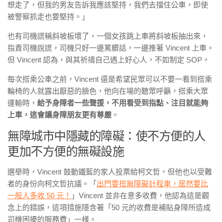
想走了，但我的男友告訴我應該堅持，我們去擋住公車，即使
被警察抓走也要堅持。」
也有司機謊稱斜坡板壞了，一個女孩跳上車將斜坡板抽出來，
指責司機說謊，司機只好一邊罵髒話，一邊推著 Vincent 上車。
但 Vincent 認為，與其祈禱自己遇上好心人，不如制定 SOP。
每次搭乘公車之前，Vincent 還是希望民眾可以不要一看到搭乘
輪椅的人就露出厭惡的臉色，他向在場的聽眾呼籲，搭乘大眾
運輸時，
給予身障者一些聲援，不用看受到指點、注目就能夠
上車，這會讓身障朋友更有尊嚴
。
無障城市中隱藏的障礙：使不方便的人
更加不方便的無礙設施
選舉時，Vincent 鼓動鐵藍的家人投票給柯文哲，但他也以受難
者的身份向柯文哲抗議。「
出門要搭無障礙計程車，居然要比
一般人多收 50 元！
」Vincent 並非在意多收費，他認為這是觀
念上的錯誤，這項措施隱含著「50 元的收費是補貼身障所造成
司機困擾的服務費」一樣。