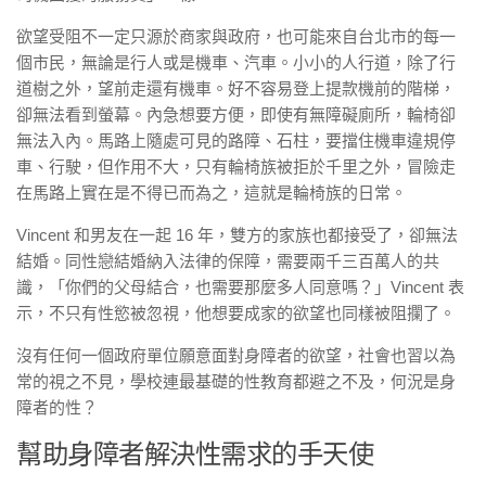
欲望受阻不一定只源於商家與政府，也可能來自台北市的每一
個市民，無論是行人或是機車、汽車。小小的人行道，除了行
道樹之外，望前走還有機車。好不容易登上提款機前的階梯，
卻無法看到螢幕。內急想要方便，即使有無障礙廁所，輪椅卻
無法入內。馬路上隨處可見的路障、石柱，要擋住機車違規停
車、行駛，但作用不大，只有輪椅族被拒於千里之外，冒險走
在馬路上實在是不得已而為之，這就是輪椅族的日常。
Vincent 和男友在一起 16 年，雙方的家族也都接受了，卻無法
結婚。同性戀結婚納入法律的保障，需要兩千三百萬人的共
識，「你們的父母結合，也需要那麼多人同意嗎？」Vincent 表
示，不只有性慾被忽視，他想要成家的欲望也同樣被阻攔了。
沒有任何一個政府單位願意面對身障者的欲望，社會也習以為
常的視之不見，學校連最基礎的性教育都避之不及，何況是身
障者的性？
幫助身障者解決性需求的手天使