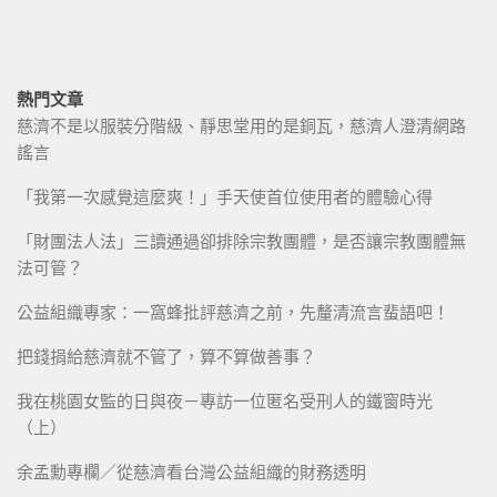
熱門文章
慈濟不是以服裝分階級、靜思堂用的是銅瓦，慈濟人澄清網路
謠言
「我第一次感覺這麼爽！」手天使首位使用者的體驗心得
「財團法人法」三讀通過卻排除宗教團體，是否讓宗教團體無
法可管？
公益組織專家：一窩蜂批評慈濟之前，先釐清流言蜚語吧！
把錢捐給慈濟就不管了，算不算做善事？
我在桃園女監的日與夜－專訪一位匿名受刑人的鐵窗時光
（上）
余孟勳專欄／從慈濟看台灣公益組織的財務透明