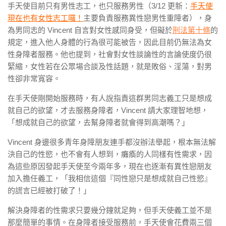
手天使目前只有男性志工，也只服務男性（3/12 更新：
手天使
現在也有女性志工囉！
主要負責服務異性戀男性重障者），身
為男同志的 Vincent 自言對女性感同身受，但礙於
刑法第十條
的
規定，進入他人身體的行為很可能被告，因此目前仍無法為女
性身障者服務。他也提到，社會對女性談論性的言論使度仍很
緊縮，女性若在公眾場合談及性話題，就是敗俗、淫蕩，對男
性卻非常寬容。
在手天使剛開始服務時，有人說指責這群男同志義工只是想成
就自己的欲望，才去服務身障者，Vincent 請大家理智地想，
「想成就自己的欲望，去幫身障者就會得到高潮嗎？」
Vincent 身邊很多青年身障朋友連手都沒辦法舉起，根本無法解
決自己的性慾，也不會有人想到，癱瘓的人同樣有性需求，因
為這些原因發起手天使至今兩年多，現在也逐漸有異性戀朋友
加入擔任義工，「我相信這個『同性戀只是想成就自己性慾』
的謊言已經被打破了！」
解決身障者的性需求只要幾分鐘就足夠，但手天使義工並不是
那麼簡單的事情。在身障者接受服務前，手天使會花費兩三個