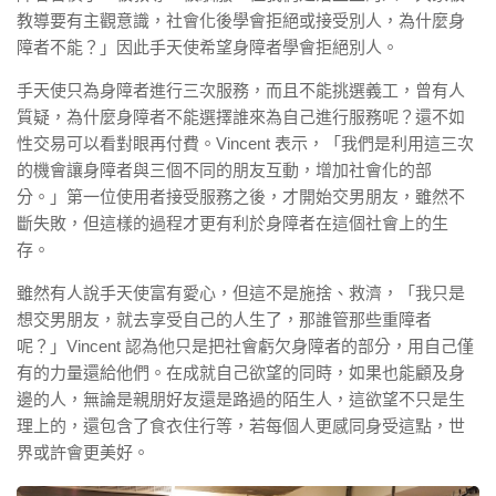
教導要有主觀意識，社會化後學會拒絕或接受別人，為什麼身
障者不能？」因此手天使希望身障者學會拒絕別人。
手天使只為身障者進行三次服務，而且不能挑選義工，曾有人
質疑，為什麼身障者不能選擇誰來為自己進行服務呢？還不如
性交易可以看對眼再付費。Vincent 表示，「我們是利用這三次
的機會讓身障者與三個不同的朋友互動，增加社會化的部
分。」第一位使用者接受服務之後，才開始交男朋友，雖然不
斷失敗，但這樣的過程才更有利於身障者在這個社會上的生
存。
雖然有人說手天使富有愛心，但這不是施捨、救濟，「我只是
想交男朋友，就去享受自己的人生了，那誰管那些重障者
呢？」Vincent 認為他只是把社會虧欠身障者的部分，用自己僅
有的力量還給他們。在成就自己欲望的同時，如果也能顧及身
邊的人，無論是親朋好友還是路過的陌生人，這欲望不只是生
理上的，還包含了食衣住行等，若每個人更感同身受這點，世
界或許會更美好。