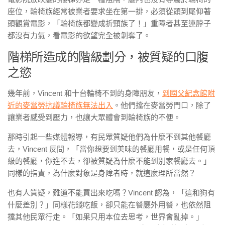
座位，輪椅族經常被業者要求坐在第一排，必須從頭到尾仰著
頭觀賞電影，「輪椅族都變成折頸族了！」重障者甚至連脖子
都沒有力氣，看電影的欲望完全被剝奪了。
階梯所造成的階級劃分，被質疑的口腹
之慾
幾年前，Vincent 和十台輪椅不到的身障朋友，
到國父紀念館附
近的麥當勞抗議輪椅族無法出入
。他們擋在麥當勞門口，除了
讓業者感受到壓力，也讓大眾體會到輪椅族的不便。
那時引起一些媒體報導，有民眾質疑他們為什麼不到其他餐廳
去，Vincent 反問，「當你想要到美味的餐廳用餐，或是任何頂
級的餐廳，你進不去，卻被質疑為什麼不能到別家餐廳去。」
同樣的指責，為什麼對象是身障者時，就這麼理所當然？
也有人質疑，難道不能買出來吃嗎？Vincent 認為，「這和狗有
什麼差別？」同樣花錢吃飯，卻只能在餐廳外用餐，也依然阻
擋其他民眾行走。「如果只用本位去思考，世界會亂掉。」