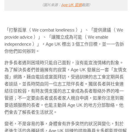
（圖片來源：
Age UK 官網
截圖）
「打擊孤單（ We combat loneliness ）」、「提供建議（ We
provide advice ）」、「讓獨立成為可能（ We enable
independence ）」，Age UK 標出 3 個工作目標，並一一告訴
你他們如何辦到。
許多長者遇到困境時只能自己面對，沒有能宣洩情緒的對象。
為了解決長者們普遍擁有的寂寞，Age UK 發展出一套「友情支
援」網路，藉由電話或當面拜訪，受過訓練的志工會定期與長
者談話，並長時間由同一位志工陪伴長者。獨居長者與社會連
結往往較弱，有時友情支援的志工會成為長者聯絡外界的唯一
管道；不一定要由長者或長者家人親自申請，如果你注意到需
要這類服務的長者，也能主動與 Age UK 的地方分部聯絡，他
們會去了解長者生活狀況。
變老，不是容易的事，身體會有許多突然的狀況與變化，對於
老後生活的各種疑惑，Age UK 訓練的諮詢專員大多都能提供解