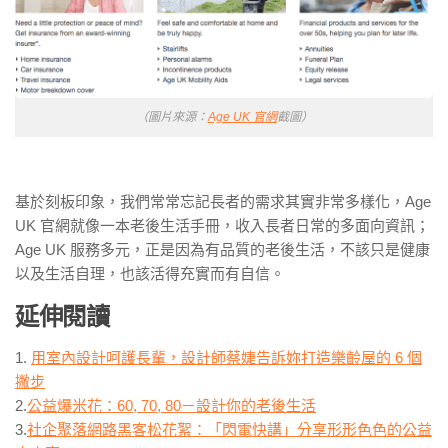
（圖片來源：
Age UK 官網
截圖）
基於刻板印象，我們常常忘記長者的需求其實非常多樣化，Age
UK 官網就像一本老後生活手冊，收入長者日常的多面向資訊；
Age UK 服務多元，正是因為有品質的老後生活，不該只是健康
以及生活自理，也該活得充實而有自信。
延伸閱讀
1.
用室內設計呵護長輩，設計師蔡婕告訴妳打造樂齡屋的 6 個
撇步
2.
公益爆米花：60, 70, 80－設計你的老後生活
3.
社企聚落網路黑客松花絮：「閃電快講」分享形形色色的公益