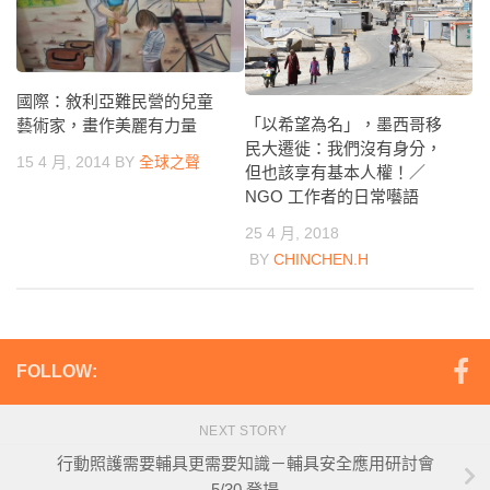
國際：敘利亞難民營的兒童
「以希望為名」，墨西哥移
藝術家，畫作美麗有力量
民大遷徙：我們沒有身分，
15 4 月, 2014
BY
全球之聲
但也該享有基本人權！／
NGO 工作者的日常囈語
25 4 月, 2018
BY
CHINCHEN.H
FOLLOW:
NEXT STORY
行動照護需要輔具更需要知識－輔具安全應用研討會
5/30 登場