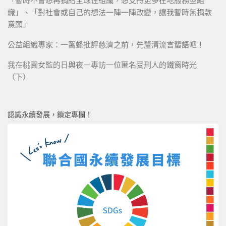
「暫時不會想再捐給全球性組織，想支持更多在地服務型組
織」、「對社會或自己的想法一陣一陣改變，讓我暫時無捐款
意願」
公益組織專家：一窩蜂批評慈濟之前，先釐清流言蜚語吧！
我在桃園女監的日與夜－專訪一位匿名受刑人的鐵窗時光
（下）
認識永續發展，鎖定專欄！