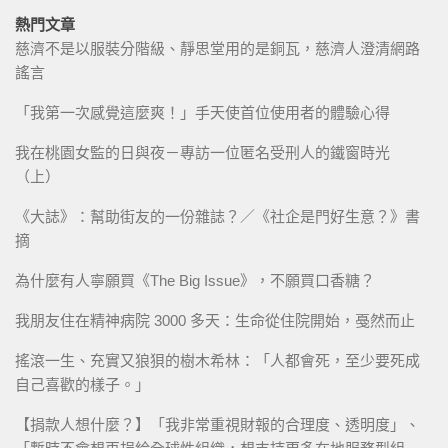
熱門文章
慈濟不是以服裝分階級、靜思堂用的是銅瓦，慈濟人澄清網路
謠言
「我第一次感覺這麼爽！」手天使首位使用者的體驗心得
我在桃園女監的日與夜－專訪一位匿名受刑人的鐵窗時光
（上）
《大誌》：幫助街友的一份雜誌？／《社企是門好生意？》書
摘
為什麼有人寧願買《The Big Issue》，不願買口香糖？
我朋友住在精神病院 3000 多天：生命從住院開始，戞然而止
搖滾一生、充實又狼狽的樹木希林：「人都會死，至少要死成
自己喜歡的樣子。」
【捐款人想什麼？】「我非常重視財報的合理度、透明度」、