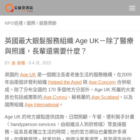
Skip to content
NPO巡禮
/
國際
/
銀髮樂齡
英國最大銀髮服務組織 Age UK－除了醫療
與照護，長輩還需要什麼？
BY
吳 易珊
·
8 4 月, 2015
英國的
Age UK
是一個關注長者老後生活的服務機構，在2009
年由兩個非營利組織
Helped the Aged
與
Age Concern
合併組
成。除了分布全國的 170 多個地方分部外，Age UK 所屬的大家
族也包括威爾斯的
Age Cymru
、蘇格蘭的
Age Scotland
，以及
國際組織
Age International
。
Age UK 的地方據點提供諮詢、日間照顧、午餐、便利幫手計畫
〈 handyperson services，由組織派人到府修繕〉等直接服
務，延長長者獨立生活的時間；他的官方網站也彙整許多資
訊，如債務管理、就業協助、旅遊注意事項等，甚至還告訴你