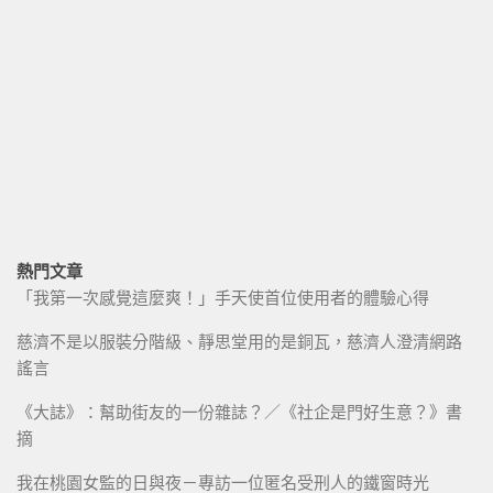
熱門文章
「我第一次感覺這麼爽！」手天使首位使用者的體驗心得
慈濟不是以服裝分階級、靜思堂用的是銅瓦，慈濟人澄清網路
謠言
《大誌》：幫助街友的一份雜誌？／《社企是門好生意？》書
摘
我在桃園女監的日與夜－專訪一位匿名受刑人的鐵窗時光