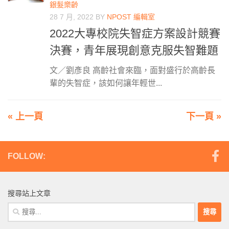
銀髮樂齡
28 7 月, 2022
BY
NPOST 編輯室
2022大專校院失智症方案設計競賽
決賽，青年展現創意克服失智難題
文／劉彥良 高齡社會來臨，面對盛行於高齡長
輩的失智症，該如何讓年輕世...
« 上一頁
下一頁 »
FOLLOW:
搜尋站上文章
搜
尋