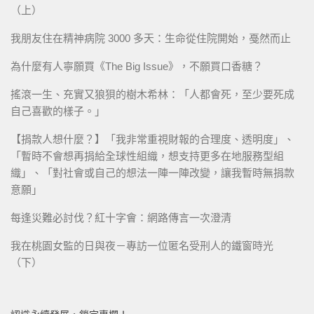
（上）
我朋友住在精神病院 3000 多天：生命從住院開始，戞然而止
為什麼有人寧願買《The Big Issue》，不願買口香糖？
搖滾一生、充實又狼狽的樹木希林：「人都會死，至少要死成
自己喜歡的樣子。」
【捐款人想什麼？】「我非常重視財報的合理度、透明度」、
「暫時不會想再捐給全球性組織，想支持更多在地服務型組
織」、「對社會或自己的想法一陣一陣改變，讓我暫時無捐款
意願」
每逢災難必討伐？紅十字會：網路傳言一次澄清
我在桃園女監的日與夜－專訪一位匿名受刑人的鐵窗時光
（下）