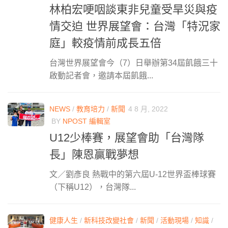
林柏宏哽咽談東非兒童受旱災與疫
情交迫 世界展望會：台灣「特況家
庭」較疫情前成長五倍
台灣世界展望會今（7）日舉辦第34屆飢餓三十
啟動記者會，邀請本屆飢餓...
NEWS
/
教育培力
/
新聞
4 8 月, 2022
BY
NPOST 編輯室
U12少棒賽，展望會助「台灣隊
長」陳恩贏戰夢想
文／劉彥良 熱戰中的第六屆U-12世界盃棒球賽
（下稱U12），台灣隊...
健康人生
/
新科技改變社會
/
新聞
/
活動現場
/
知識
/