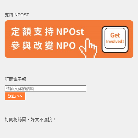
關
鍵
支持 NPOST
字:
訂閱電子報
訂閱粉絲團，好文不漏接！