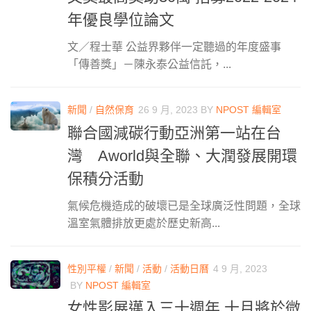
年優良學位論文
文／程士華 公益界夥伴一定聽過的年度盛事
「傳善獎」－陳永泰公益信託，...
新聞
/
自然保育
26 9 月, 2023
BY
NPOST 編輯室
聯合國減碳行動亞洲第一站在台
灣 Aworld與全聯、大潤發展開環
保積分活動
氣候危機造成的破壞已是全球廣泛性問題，全球
溫室氣體排放更處於歷史新高...
性別平權
/
新聞
/
活動
/
活動日曆
4 9 月, 2023
BY
NPOST 編輯室
女性影展邁入三十週年 十月將於微