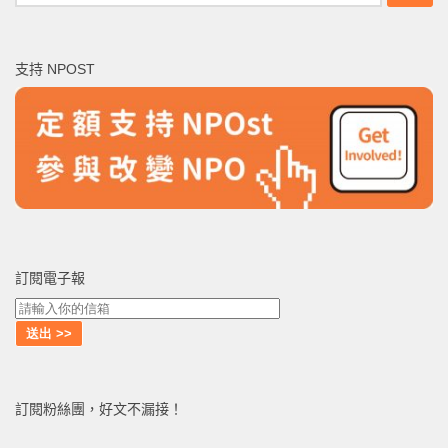
尋
關
鍵
支持 NPOST
字:
訂閱電子報
訂閱粉絲團，好文不漏接！