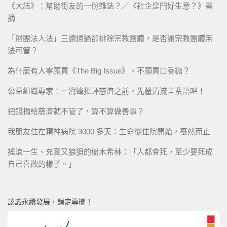
《大誌》：幫助街友的一份雜誌？／《社企是門好生意？》書
摘
「財團法人法」三讀通過卻排除宗教團體，是否讓宗教團體無
法可管？
為什麼有人寧願買《The Big Issue》，不願買口香糖？
公益組織專家：一窩蜂批評慈濟之前，先釐清流言蜚語吧！
把錢捐給慈濟就不管了，算不算做善事？
我朋友住在精神病院 3000 多天：生命從住院開始，戞然而止
搖滾一生、充實又狼狽的樹木希林：「人都會死，至少要死成
自己喜歡的樣子。」
認識永續發展，鎖定專欄！