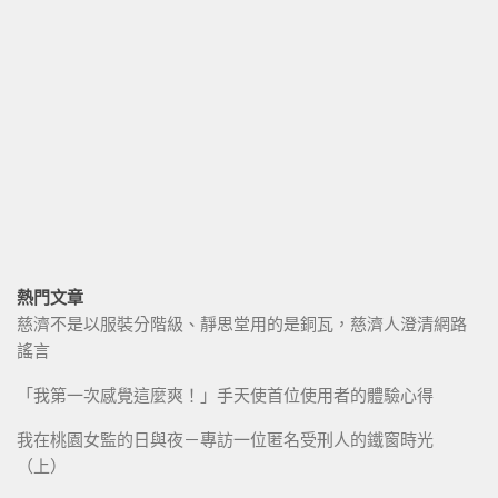
熱門文章
慈濟不是以服裝分階級、靜思堂用的是銅瓦，慈濟人澄清網路
謠言
「我第一次感覺這麼爽！」手天使首位使用者的體驗心得
我在桃園女監的日與夜－專訪一位匿名受刑人的鐵窗時光
（上）