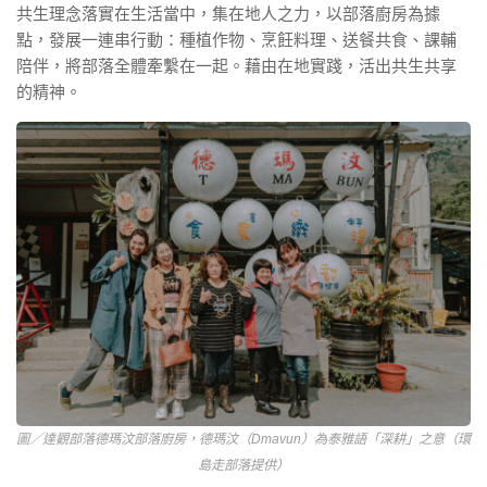
共生理念落實在生活當中，集在地人之力，以部落廚房為據
點，發展一連串行動：種植作物、烹飪料理、送餐共食、課輔
陪伴，將部落全體牽繫在一起。藉由在地實踐，活出共生共享
的精神。
圖／達觀部落德瑪汶部落廚房，德瑪汶（Dmavun）為泰雅語「深耕」之意（環
島走部落提供）