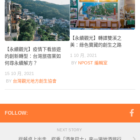
【永續觀光】轉譯雙溪之
美：綠色寶藏的創生之路
【永續觀光】疫情下看旅遊
1 10 月, 2021
的創新轉型：台灣旅宿業如
何尋永續解方？
BY
NPOST 編輯室
15 10 月, 2021
BY
台灣觀光地方創生協會
FOLLOW:
NEXT STORY
從餐桌上出走 搭乘「酒鬼巴士」來一場地酒旅行