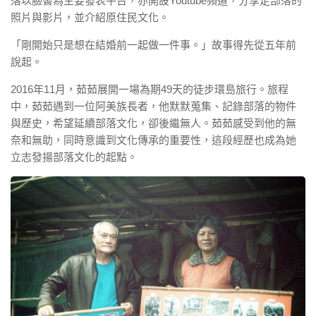
落以臉書為主要發表平台，亦開設Youtube頻道，分享走部落的
照片與影片，並介紹原住民文化。
「剛開始只是想在結婚前一起做一件事。」故事得先從五年前
說起。
2016年11月，茹茹展開一場為期49天的徒步環島旅行。旅程
中，茹茹遇到一位阿美族長者，他默默蒐集、記錄部落的物件
與歷史，希望延續部落文化，卻後繼無人。茹茹感受到他的無
奈和無助，同時意識到文化傳承的重要性，這段經歷也成為她
立志發揚部落文化的起點。