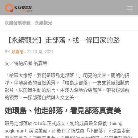
Skip to content
永續發展專題─ 永續觀光
【永續觀光】走部落，找一條回家的路
BY
翁嘉瑩
·
22 10 月, 2021
文／特約記者 翁嘉瑩
「哈囉大家好，我們是環島走部落！」明亮的笑容，開朗的招
呼，伴隨身後的自然美景。「環島走部落」一支支質感細膩的
影片，以簡單生動的語言，由淺入深地介紹部落，帶著鏡頭前
的觀眾，一探部落自然與人文之美。
她環島、他走部落，看見部落真實美
環島走部落於2019年正式成立，初始成員是全偉義（biung
soqluman）與張蕙茹，而後有了新成員「小部落」。環島走部