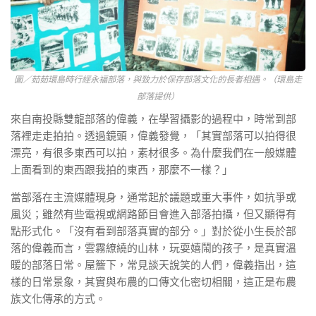
圖／茹茹環島時行經永福部落，與致力於保存部落文化的長者相遇。（環島走
部落提供）
來自南投縣雙龍部落的偉義，在學習攝影的過程中，時常到部
落裡走走拍拍。透過鏡頭，偉義發覺，「其實部落可以拍得很
漂亮，有很多東西可以拍，素材很多。為什麼我們在一般媒體
上面看到的東西跟我拍的東西，那麼不一樣？」
當部落在主流媒體現身，通常起於議題或重大事件，如抗爭或
風災；雖然有些電視或網路節目會進入部落拍攝，但又顯得有
點形式化。「沒有看到部落真實的部分。」對於從小生長於部
落的偉義而言，雲霧繚繞的山林，玩耍嬉鬧的孩子，是真實溫
暖的部落日常。屋簷下，常見談天說笑的人們，偉義指出，這
樣的日常景象，其實與布農的口傳文化密切相關，這正是布農
族文化傳承的方式。