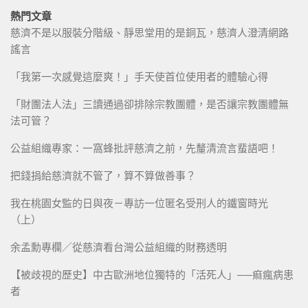
熱門文章
慈濟不是以服裝分階級、靜思堂用的是銅瓦，慈濟人澄清網路
謠言
「我第一次感覺這麼爽！」手天使首位使用者的體驗心得
「財團法人法」三讀通過卻排除宗教團體，是否讓宗教團體無
法可管？
公益組織專家：一窩蜂批評慈濟之前，先釐清流言蜚語吧！
把錢捐給慈濟就不管了，算不算做善事？
我在桃園女監的日與夜－專訪一位匿名受刑人的鐵窗時光
（上）
余孟勳專欄／從慈濟看台灣公益組織的財務透明
【被歧視的歷史】中古歐洲地位獨特的「活死人」──痲瘋病患
者