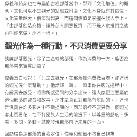
偉義和茹茹也在布農族古楓部落當中，學到「文化加值」的概
念。文化可以不是觀光的點綴或附庸，文化本身就有其價值，
文化質量越大，價值就越高，而這個價值是掌握在族人手上。
「由部落創造商機，讓外部人願意投資，而不是人家投資之後
再叫你來做，那不一樣。」
觀光作為一種行動，不只消費更要分享
談論部落觀光，除了生產端的部落，作為消費的一方，能否為
部落帶來實質助益？
偉義直白地說：「只是去觀光，在部落裡消費幾百塊，那這樣
的觀光沒什麼幫助。」他話鋒一轉：「如果你在觀光過程中，
有認真去感受，將你所感受到的分享出來，讓大家更注意屬於
這個部落的聲音和故事，那才是真正對部落有幫助的。」這也
是偉義在許多影片中不斷提醒的，到部落裡不要只做一個觀光
客走馬看花，在不打擾族人生活的前提下，以尊重的態度，多
看、多問、多聊，就能發現部落前所未見的一面。
回顧環島走部落的自我定位，偉義和茹茹不將自己視為