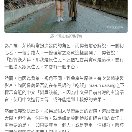
圖／環島走部落提供
影片裡，茹茹時常扮演發問的角色，而偉義耐心解說。一個初
心者，一個引路人，一條理解之路就這樣展開了。偉義說：
「她算漢人嘛，那我是原住民。這個社會其實就是這樣，要有
一個漢人跟原住民，才會有一個平台。」
然而，也因為背景、視角不同，難免產生摩擦。有次茹茹後製
影片，詢問偉義是否能在布農語的「吃飯」ma-un qaising之下
標示音近的中文「貓屋該新」。因為中文是目前台灣的主流語
言，使用中文進行宣傳，或許能達到比較好的效果。
然而偉義堅決反對，如果是個人學習語言的習慣，這麼做並無
大礙，但作為一個平台，就應該肩負起傳遞正確資訊的責任；
更重要的是，「如果要尊重一個人，或是尊重一個族群，應該