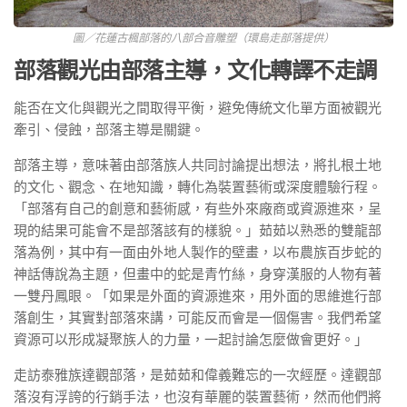
圖／花蓮古楓部落的八部合音雕塑（環島走部落提供）
部落觀光由部落主導，文化轉譯不走調
能否在文化與觀光之間取得平衡，避免傳統文化單方面被觀光
牽引、侵蝕，部落主導是關鍵。
部落主導，意味著由部落族人共同討論提出想法，將扎根土地
的文化、觀念、在地知識，轉化為裝置藝術或深度體驗行程。
「部落有自己的創意和藝術感，有些外來廠商或資源進來，呈
現的結果可能會不是部落該有的樣貌。」茹茹以熟悉的雙龍部
落為例，其中有一面由外地人製作的壁畫，以布農族百步蛇的
神話傳說為主題，但畫中的蛇是青竹絲，身穿漢服的人物有著
一雙丹鳳眼。「如果是外面的資源進來，用外面的思維進行部
落創生，其實對部落來講，可能反而會是一個傷害。我們希望
資源可以形成凝聚族人的力量，一起討論怎麼做會更好。」
走訪泰雅族達觀部落，是茹茹和偉義難忘的一次經歷。達觀部
落沒有浮誇的行銷手法，也沒有華麗的裝置藝術，然而他們將