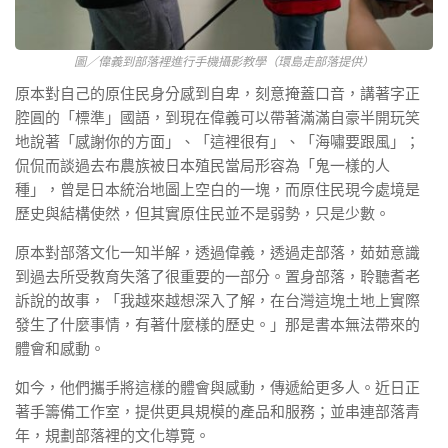
圖／偉義到部落裡進行手機攝影教學（環島走部落提供）
原本對自己的原住民身分感到自卑，刻意掩蓋口音，講著字正
腔圓的「標準」國語，到現在偉義可以帶著滿滿自豪半開玩笑
地說著「感謝你的方面」、「這裡很有」、「海嘯要跟風」；
侃侃而談過去布農族被日本殖民當局形容為「鬼一樣的人
種」，曾是日本統治地圖上空白的一塊，而原住民現今處境是
歷史與結構使然，但其實原住民並不是弱勢，只是少數。
原本對部落文化一知半解，透過偉義，透過走部落，茹茹意識
到過去所受教育失落了很重要的一部分。置身部落，聆聽耆老
訴說的故事，「我越來越想深入了解，在台灣這塊土地上實際
發生了什麼事情，有著什麼樣的歷史。」那是書本無法帶來的
體會和感動。
如今，他們攜手將這樣的體會與感動，傳遞給更多人。近日正
著手籌備工作室，提供更具規模的產品和服務；並串連部落青
年，規劃部落裡的文化導覽。