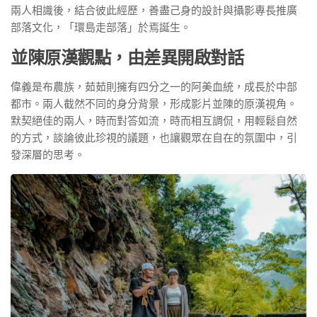
兩人相識後，結合彼此經歷，善盡己身的設計與攝影專長推廣
部落文化，「環島走部落」於焉誕生。
並陳原漢觀點，由差異開啟對話
偉義是布農族，茹茹則擁有四分之一的阿美血統，成長於中部
都市。兩人截然不同的身分背景，形成影片並陳的原漢視角。
默契絕佳的兩人，時而對答如流，時而相互調侃，用輕鬆自然
的方式，談論彼此珍視的議題，也讓觀眾在自在的氛圍中，引
發深層的思考。