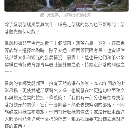
圖／雙龍瀑布（環島走部落提供）
除了呈現部落風景與文化，環島走部落的影片也不斷叩問：部
落觀光如何可能？
偉義和茹茹至今走訪近三十個部落，涵蓋布農、泰雅、賽德克
等族群。選擇地點時，除了交通、經費等實際考量，也會評估
該部落文化和觀光的發展情況。事實上，這也是他們和弟弟全
偉棋在執行教育部青年署壯遊計畫之後，持續走部落的關鍵之
一。
偉義的家鄉雙龍部落，擁有天然的瀑布美景，2020年開放的七
彩吊橋，更使雙龍部落聲名大噪，也觸發在地更迫切地面臨文
化與觀光之間的拉扯。偉義說：「我們有一部分也是在尋找部
落跟觀光的關係，它有什麼解套。然後去觀察別的部落，不同
族群或同樣是布農族，他們有什麼樣的做法；或是什麼東西進
入部落可能會造成什麼樣的傷害，部落裡面要怎麼樣去應對這
樣的東西。」