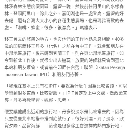
林溪森林生態度假園區，露營一晚，然後前往阿里山的水樣森
林、登頂阿里山。除此之外，嘉明湖也是一處登高、露營的好
去處。還有台灣大大小小的各種生態農場，也是瑪雅喜歡的去
處。「咖啡、蜂蜜，很多，很漂亮。」瑪雅表示。
移工會去的旅遊的地方，也與他們的工作地點息息相關。40多
歲的印尼籍移工丹多（化名）之前在台中工作，就會和朋友在
中部地區旅行，後來轉到宜蘭工作，則在東北部地區旅行，如
今到新北工作後，就很少出去遊玩，放假的時候就只會到臺北
車站和朋友聚會，或者前往印尼在台勞工聯盟（Ikatan Pekerja
Indonesia Taiwan, IPIT）和朋友們待著。
「我現在基本上只有在IPIT，要說為什麼？因為比較省錢，可以
學習到很多東西，比較舒服。」IPIT會定期上中文課、做政策宣
導，丹多喜歡學習、觀察、思考。
硬要讓他講出近期的旅行地，丹多說淡水是比較常去的。因為
只要從臺北車站搭車搭到底就行了，很好到達。到了淡水，欣
賞夕陽、品嘗海鮮——這也是很多移工會選擇的熱門旅行地。