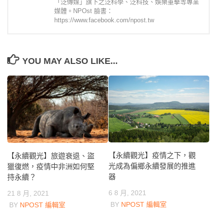
「泛傳媒」旗下之泛科學、泛科技、娛樂重擊等專業
媒體。NPOst 臉書：
https://www.facebook.com/npost.tw
YOU MAY ALSO LIKE...
【永續觀光】疫情之下，觀
【永續觀光】旅遊衰退、盜
光成為偏鄉永續發展的推進
獵復燃，疫情中非洲如何堅
器
持永續？
6 8 月, 2021
21 8 月, 2021
BY
NPOST 編輯室
BY
NPOST 編輯室