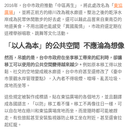
2016年，台中市政府推動「中區再生」，將此處改名為「
東協
廣場
」，並將正前方的綠川改為親水廊道。整治之後的乾淨水
岸成為民眾休閒散步的好去處，還可以藉此品嘗來自東南亞的
地道美食，不用出國也能感受「異國風情」，市政府還定期在
這裡舉辦唱歌、跳舞等文化活動。
「
以人為本
」
的公共空間 不應淪為想像
然而，吊詭的是，台中市政府在坐享移工帶來的紅利時，卻讓
移工可以使用的公共空間變得越來越少。
例如原本移工得以放
鬆、社交的空地變成親水廊道，台中市府甚至還修改了《臺中
市景觀水岸管理要點》，入內者不得吸煙、喧嘩、亂丟垃圾、
席地而坐等。
這些規定被製作成標語，貼在東協廣場的各個地方，並且翻譯
成各國語言，「以防」移工看不懂。移工不再像往日一樣，可
以自在地在綠川和東協廣場席地而坐，而是隨時都可能被趕
走，有些旅館甚至安裝監視器防止移工坐在附近，甚至還會拉
起紅龍。