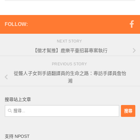
FOLLOW:
NEXT STORY
【徵才幫推】鹿樂平臺招募專案執行
PREVIOUS STORY
從聾人子女到手語翻譯員的生命之路：專訪手譯員詹怡
湘
搜尋站上文章
搜
尋
關
鍵
支持 NPOST
字: