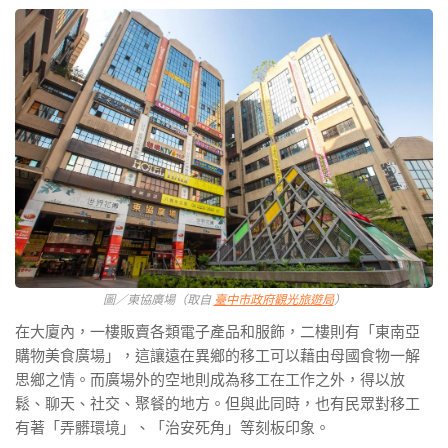
圖／東協廣場（取自
臺中市政府觀光旅遊局
）
在大廈內，一樓販賣各類電子產品和服飾，二樓則有「東南亞
購物美食廣場」，這讓遠在異鄉的移工可以藉由母國食物一解
思鄉之情。而廣場外的空地則成為移工在工作之外，得以放
鬆、聊天、社交、聚餐的地方。但與此同時，也有民眾對移工
有著「弄髒環境」、「治安死角」等刻板印象。