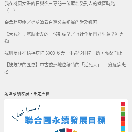
我在桃園女監的日與夜－專訪一位匿名受刑人的鐵窗時光
（上）
余孟勳專欄／從慈濟看台灣公益組織的財務透明
《大誌》：幫助街友的一份雜誌？／《社企是門好生意？》書
摘
我朋友住在精神病院 3000 多天：生命從住院開始，戞然而止
【被歧視的歷史】中古歐洲地位獨特的「活死人」──痲瘋病患
者
認識永續發展，鎖定專欄！