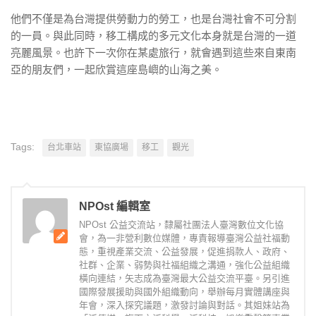
他們不僅是為台灣提供勞動力的勞工，也是台灣社會不可分割
的一員。與此同時，移工構成的多元文化本身就是台灣的一道
亮麗風景。也許下一次你在某處旅行，就會遇到這些來自東南
亞的朋友們，一起欣賞這座島嶼的山海之美。
Tags:
台北車站
東協廣場
移工
觀光
NPOst 編輯室
NPOst 公益交流站，隸屬社團法人臺灣數位文化協
會，為一非營利數位媒體，專責報導臺灣公益社福動
態，重視產業交流、公益發展，促進捐款人、政府、
社群、企業、弱勢與社福組織之溝通，強化公益組織
橫向連結，矢志成為臺灣最大公益交流平臺。另引進
國際發展援助與國外組織動向，舉辦每月實體講座與
年會，深入探究議題，激發討論與對話。其姐妹站為