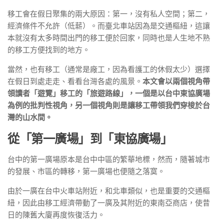
移工會在假日聚集的兩大原因：第一，沒有私人空間；第二，
經濟條件不允許（低薪）。而臺北車站因為是交通樞紐，這讓
本就沒有太多時間出門的移工便於回家，同時也是人生地不熟
的移工方便找到的地方。
當然，也有移工（通常是廠工，因為看護工的休假太少）選擇
在假日到處走走、看看台灣各處的風景。
本文會以兩個視角帶
領讀者「遊覽」移工的「旅遊路線」，一個是以台中東協廣場
為例的批判性視角，另一個視角則是讓移工帶領我們穿梭於台
灣的山水間。
從「第一廣場」到「東協廣場」
台中的第一廣場原本是台中中區的繁華地標，然而，隨著城市
的發展、市區的轉移，第一廣場也便隨之落寞。
由於一廣在台中火車站附近，和北車類似，也是重要的交通樞
紐，因此由移工經濟帶動了一廣及其附近的東南亞商店，使昔
日的陳舊大廈再度恢復活力。