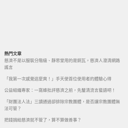
熱門文章
慈濟不是以服裝分階級、靜思堂用的是銅瓦，慈濟人澄清網路
謠言
「我第一次感覺這麼爽！」手天使首位使用者的體驗心得
公益組織專家：一窩蜂批評慈濟之前，先釐清流言蜚語吧！
「財團法人法」三讀通過卻排除宗教團體，是否讓宗教團體無
法可管？
把錢捐給慈濟就不管了，算不算做善事？