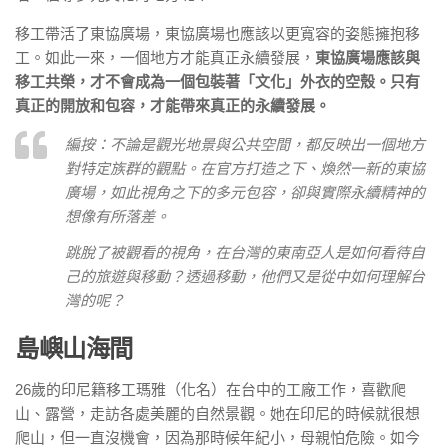
移工帶活了東協廣場，東協廣場也應該以更寬容的姿態擁抱移
工。如此一來，一個地方才能真正永續發展，
東協廣場應該與
移工共榮，才不會成為一個包裝著「文化」外衣的空殼。只有
真正的開放和包容，才能帶來真正的永續發展。
編按：不論是觀光地景與公共空間，都反映出一個地方
對特定族群的觀點。在官方打造之下、煥然一新的東協
廣場，如此視角之下的多元包容，卻與實際永續精神的
想像有所落差。
跳脫了被觀看的視角，在台灣的東南亞人是如何看待自
己的旅遊與移動？透過移動，他們又是從中如何理解台
灣的呢？
島嶼山海間
26歲的印尼籍移工瑪雅（化名）在台中的工廠工作，喜歡爬
山、露營，走訪各處美麗的自然景觀。她在印尼的時候就很想
爬山，但一直沒機會，因為那時候年紀小，母親怕危險。如今