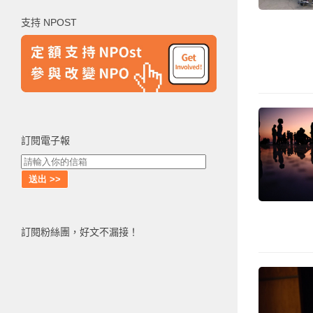
鍵
支持 NPOST
字:
訂閱電子報
訂閱粉絲團，好文不漏接！