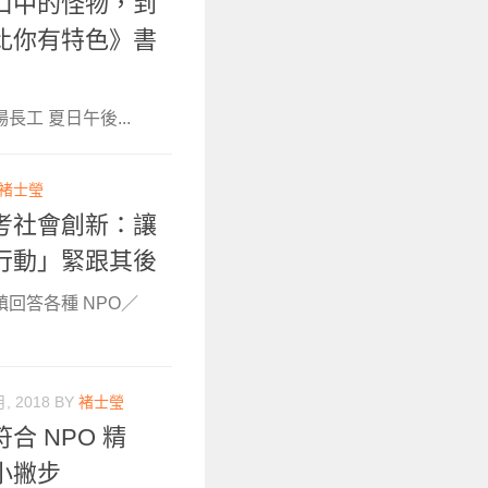
口中的怪物，到
比你有特色》書
工 夏日午後...
褚士瑩
考社會創新：讓
行動」緊跟其後
鎮回答各種 NPO／
月, 2018
BY
褚士瑩
 NPO 精
小撇步