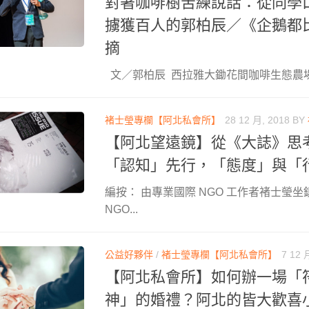
對著咖啡樹苦練說話：從同學
擄獲百人的郭柏辰／《企鵝都
摘
文／郭柏辰 西拉雅大鋤花間咖啡生態農場長
褚士瑩專欄【阿北私會所】
28 12 月, 2018
BY
【阿北望遠鏡】從《大誌》思
「認知」先行，「態度」與「
編按： 由專業國際 NGO 工作者褚士瑩坐
NGO...
公益好夥伴
/
褚士瑩專欄【阿北私會所】
7 12 
【阿北私會所】如何辦一場「符合
神」的婚禮？阿北的皆大歡喜