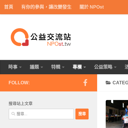
首頁
有你的參與，讓改變發生
關於 NPOst
Skip to content
時事
議題
特輯
專欄
公益策略
FOLLOW:
CATE
搜尋站上文章
搜
尋
關