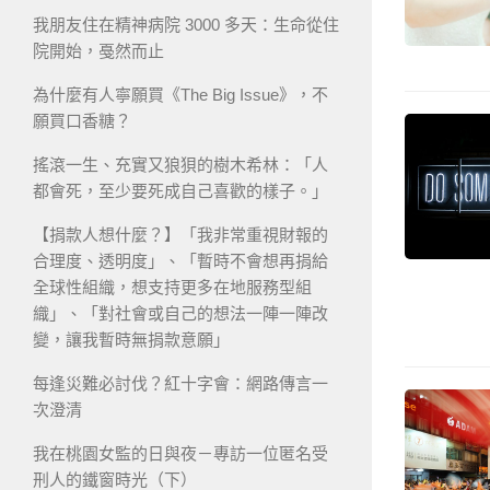
我朋友住在精神病院 3000 多天：生命從住
院開始，戞然而止
為什麼有人寧願買《The Big Issue》，不
願買口香糖？
搖滾一生、充實又狼狽的樹木希林：「人
都會死，至少要死成自己喜歡的樣子。」
【捐款人想什麼？】「我非常重視財報的
合理度、透明度」、「暫時不會想再捐給
全球性組織，想支持更多在地服務型組
織」、「對社會或自己的想法一陣一陣改
變，讓我暫時無捐款意願」
每逢災難必討伐？紅十字會：網路傳言一
次澄清
我在桃園女監的日與夜－專訪一位匿名受
刑人的鐵窗時光（下）