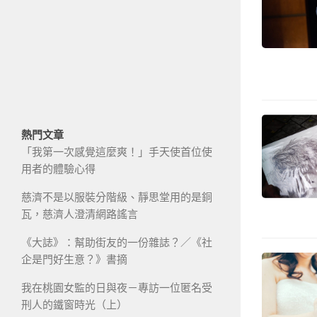
熱門文章
「我第一次感覺這麼爽！」手天使首位使
用者的體驗心得
慈濟不是以服裝分階級、靜思堂用的是銅
瓦，慈濟人澄清網路謠言
《大誌》：幫助街友的一份雜誌？／《社
企是門好生意？》書摘
我在桃園女監的日與夜－專訪一位匿名受
刑人的鐵窗時光（上）