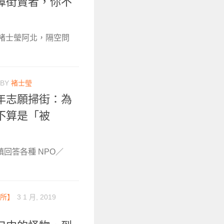
障街賣者，你不
作者褚士瑩阿北，隔空問
BY
褚士瑩
年志願掃街：為
不算是「被
鎮回答各種 NPO／
所】
3 1 月, 2019