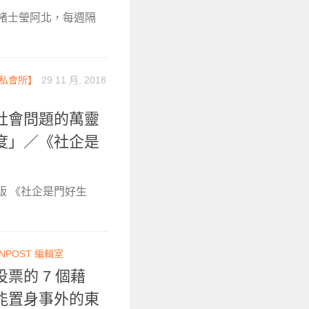
作者褚士瑩阿北，每週隔
私會所】
29 11 月, 2018
社會問題的萬靈
度」／《社企是
出版 《社企是門好生
NPOST 編輯室
票的 7 個藉
能置身事外的東