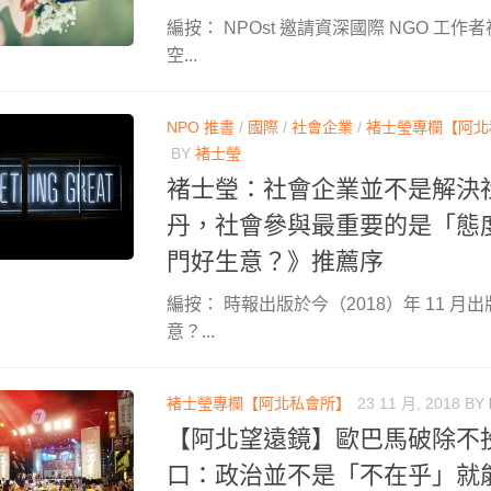
編按： NPOst 邀請資深國際 NGO 工
空...
NPO 推書
/
國際
/
社會企業
/
褚士瑩專欄【阿北
BY
褚士瑩
褚士瑩：社會企業並不是解決
丹，社會參與最重要的是「態
門好生意？》推薦序
編按： 時報出版於今（2018）年 11 月
意？...
褚士瑩專欄【阿北私會所】
23 11 月, 2018
BY
【阿北望遠鏡】歐巴馬破除不投
口：政治並不是「不在乎」就