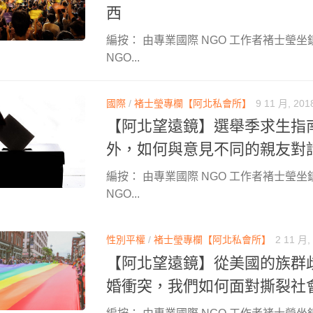
西
編按： 由專業國際 NGO 工作者褚士瑩坐
NGO...
國際
/
褚士瑩專欄【阿北私會所】
9 11 月, 201
【阿北望遠鏡】選舉季求生指
外，如何與意見不同的親友對
編按： 由專業國際 NGO 工作者褚士瑩坐
NGO...
性別平權
/
褚士瑩專欄【阿北私會所】
2 11 月,
【阿北望遠鏡】從美國的族群
婚衝突，我們如何面對撕裂社