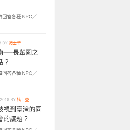
鎮回答各種 NPO／
8
BY
褚士瑩
南──長輩圖之
話？
鎮回答各種 NPO／
 2018
BY
褚士瑩
歧視到臺灣的同
會的議題？