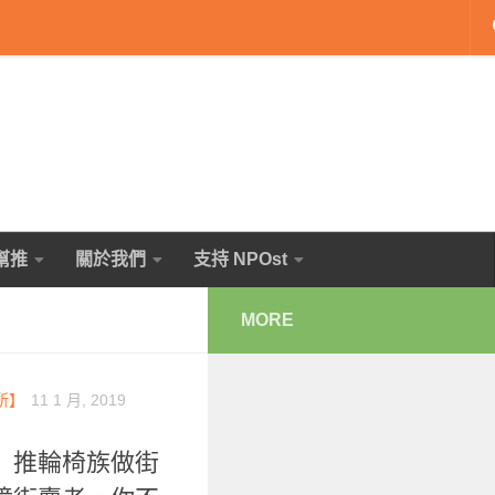
幫推
關於我們
支持 NPOst
MORE
所】
11 1 月, 2019
」推輪椅族做街