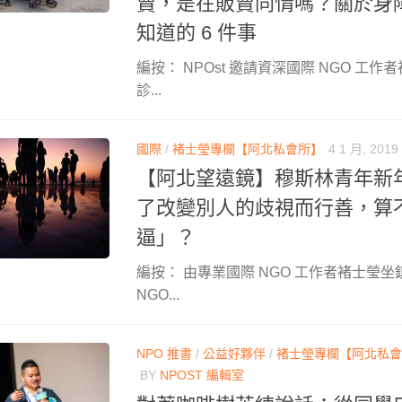
賣，是在販賣同情嗎？關於身
知道的 6 件事
編按： NPOst 邀請資深國際 NGO 工
診...
國際
/
褚士瑩專欄【阿北私會所】
4 1 月, 2019
【阿北望遠鏡】穆斯林青年新
了改變別人的歧視而行善，算
逼」？
編按： 由專業國際 NGO 工作者褚士瑩坐
NGO...
NPO 推書
/
公益好夥伴
/
褚士瑩專欄【阿北私會
BY
NPOST 編輯室