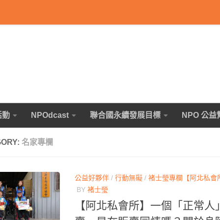
活動
NPOdcast
聯合國永續發展目標
NPO 公益
GORY:
名家專欄
公益好夥伴
/
行動無礙
/
褚士瑩專欄【阿北私會
BY
褚士瑩
【阿北私會所】一個「正常人