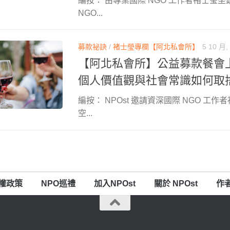
編按： 由專業國際 NGO 工作者褚士瑩坐
NGO...
募款祕訣
/
褚士瑩專欄【阿北私會所】
5 10 月,
【阿北私會所】公益募款餐會
個人價值觀與社會常識如何取
編按： NPOst 邀請資深國際 NGO 工
空...
權政策
NPO巡禮
加入NPOst
關於 NPOst
作