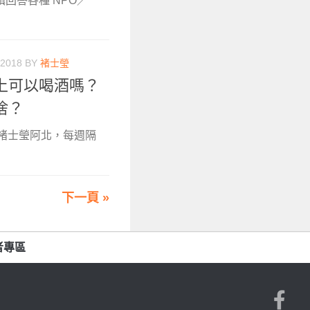
鎮回答各種 NPO／
 2018
BY
褚士瑩
上可以喝酒嗎？
捨？
作者褚士瑩阿北，每週隔
下一頁 »
者專區