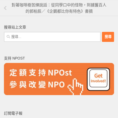
對著咖啡樹苦練說話：從同學口中的怪物，到擄獲百人
的郭柏辰／《企鵝都比你有特色》書摘
搜尋站上文章
搜
尋
關
鍵
支持 NPOST
字:
訂閱電子報