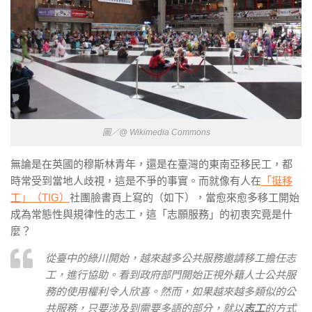
圖／@ Wikimedia Commons
無論是在英國的穆斯林青年，還是在臺灣的東南亞移民工，都
時常受到當地人歧視，這是不爭的事實。而就像有人在
「挺移
工」（TIG）
社團臉書頁上寫的（如下），當愈來愈多移工開始
成為常態性與規律性的志工，這「志願服務」的初衷究竟是什
麼？
從臺中的綠川開始，越來越多公共服務邀請移工擔任志
工，進行協助。看到政府部門開始正視外籍人士公共服
務的使用權利令人欣喜。然而，如果越來越多類似的公
共服務，只要涉及到需要多語的部分，就以
志工
的方式