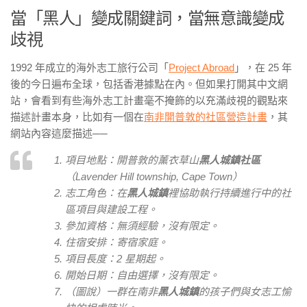
當「黑人」變成關鍵詞，當無意識變成
歧視
1992 年成立的海外志工旅行公司「
Project Abroad
」，在 25 年
後的今日遍布全球，包括香港據點在內。但如果打開其中文網
站，會看到有些海外志工計畫毫不掩飾的以充滿歧視的觀點來
描述計畫本身，比如有一個在
南非開普敦的社區營造計畫
，其
網站內容這麼描述
──
項目地點：開普敦的薰衣草山
黑人城鎮社區
（Lavender Hill township, Cape Town）
志工角色：在
黑人城鎮
裡協助執行持續進行中的社
區項目與建設工程。
參加資格：無須經驗，沒有限定。
住宿安排：寄宿家庭。
項目長度：2 星期起。
開始日期：自由選擇，沒有限定。
（圖說）一群在南非
黑人城鎮
的孩子們與女志工愉