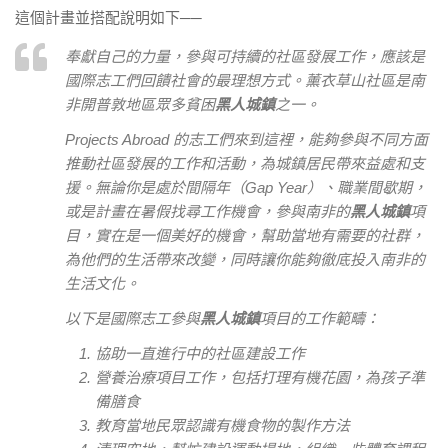
這個計畫並搭配說明如下──
奉獻自己的力量，參與可持續的社區發展工作，應該是
國際志工們回饋社會的最理想方式。薰衣草山社區是南
非開普敦地區眾多貧困
黑人城鎮
之一。
Projects Abroad 的志工們來到這裡，能夠參與不同方面
推動社區發展的工作和活動，為城鎮居民帶來益處和支
援。無論你是處於間隔年（Gap Year）、職業間歇期，
或是計畫在暑假找尋工作機會，參與南非的
黑人城鎮
項
目，實在是一個美好的機會，幫助當地有需要的社群，
為他們的生活帶來改變，同時讓你能夠徹底投入南非的
生活文化。
以下是國際志工參與
黑人城鎮
項目的工作範疇：
協助一直進行中的社區建設工作
營養治療項目工作，包括打理有機花園，為孩子準
備膳食
教育當地民眾認識有機食物的製作方法