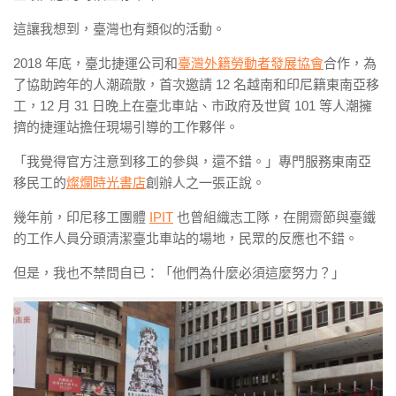
這讓我想到，臺灣也有類似的活動。
2018 年底，臺北捷運公司和
臺灣外籍勞動者發展協會
合作，為
了協助跨年的人潮疏散，首次邀請 12 名越南和印尼籍東南亞移
工，12 月 31 日晚上在臺北車站、市政府及世貿 101 等人潮擁
擠的捷運站擔任現場引導的工作夥伴。
「我覺得官方注意到移工的參與，還不錯。」專門服務東南亞
移民工的
燦爛時光書店
創辦人之一張正說。
幾年前，印尼移工團體
IPIT
也曾組織志工隊，在開齋節與臺鐵
的工作人員分頭清潔臺北車站的場地，民眾的反應也不錯。
但是，我也不禁問自已：「他們為什麼必須這麼努力？」