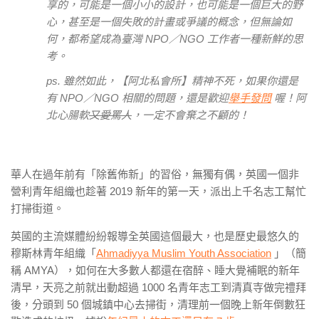
享的，可能是一個小小的設計，也可能是一個巨大的野
心，甚至是一個失敗的計畫或爭議的概念，但無論如
何，都希望成為臺灣 NPO／NGO 工作者一種新鮮的思
考。
ps. 雖然如此，【阿北私會所】精神不死，如果你還是
有 NPO／NGO 相關的問題，還是歡迎
舉手發問
喔！阿
北心腸軟
又愛罵人
，一定不會棄之不顧的！
華人在過年前有「除舊佈新」的習俗，無獨有偶，英國一個非
營利青年組織也趁著 2019 新年的第一天，派出上千名志工幫忙
打掃街道。
英國的主流媒體紛紛報導全英國這個最大，也是歷史最悠久的
穆斯林青年組織「
Ahmadiyya Muslim Youth Association
」（簡
稱 AMYA），如何在大多數人都還在宿醉、睡大覺補眠的新年
清早，天亮之前就出動超過 1000 名青年志工到清真寺做完禮拜
後，分頭到 50 個城鎮中心去掃街，清理前一個晚上新年倒數狂