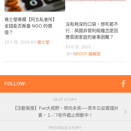
褚士瑩專欄【阿北私會所】
沒有夠深的口袋，想死都不
金錢能否衡量 NGO 的價
行：英國非營利組織怎麼因
值？
應貧困家庭的後事困難？
19 2 月, 2016
BY
褚士瑩
23 6 月, 2015
BY
NPOST 編輯室
FOLLOW:
NEXT STORY
【活動幫推】Fun大視野，想向未來──青年公益實踐計
畫，１／7收件截止倒數中！
PREVIOUS STORY