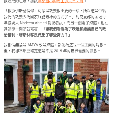
歡造成的垃圾，據說
年紀最小的志工還只有 7 歲
。
「根據伊斯蘭信仰，清潔是教義很重要的一環，所以這是依循
我們的教義去為國家服務最棒的方式了。」約克夏郡的區域青
年協調人 Nadeem Ahmed 對記者說。而另一個電子媒體，也在
其報導一開頭就寫著：
「讓我們看看為了表達和維護自己的政
治權利，穆斯林移民做出了哪些努力？」
我相信無論是 AMYA 或是媒體，都認為這是一個正面的消息。
但，我卻不那麼確定這是不是 2019 年的世界需要的訊息。