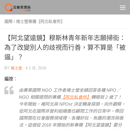
Skip to content
國際
/
褚士瑩專欄【阿北私會所】
【阿北望遠鏡】穆斯林青年新年志願掃街：
為了改變別人的歧視而行善，算不算是「被
逼」？
BY
褚士瑩
·
4 1 月, 2019
編按：
由專業國際 NGO 工作者褚士瑩坐鎮回答各種 NPO／
NGO 相關提問的專欄
【阿北私會所】
轉眼就 2 歲了！
今年開始，褚阿北與 NPOst 決定轉身探頭，向外觀察，
從阿北在國際非營利組織擔任顧問工作的日常中，帶回
國際間在社會服務領域裡，各種好玩、有趣的潮流與做
法。這個從 2018 年開始的新專欄【阿北望遠鏡】要分