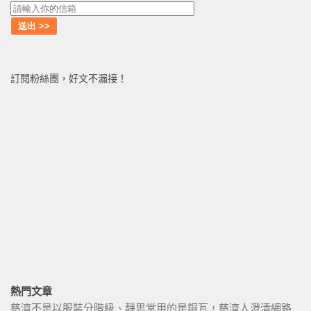
訂閱粉絲團，好文不漏接！
熱門文章
慈濟不是以服裝分階級、靜思堂用的是銅瓦，慈濟人澄清網路