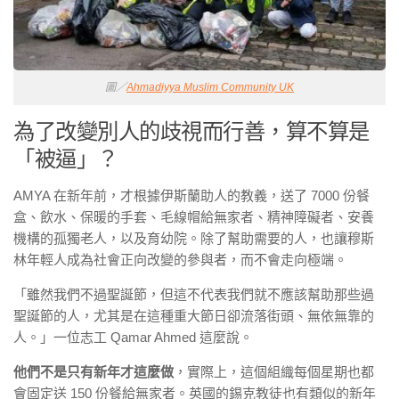
圖／
Ahmadiyya Muslim Community UK
為了改變別人的歧視而行善，算不算是
「被逼」？
AMYA 在新年前，才根據伊斯蘭助人的教義，送了 7000 份餐
盒、飲水、保暖的手套、毛線帽給無家者、精神障礙者、安養
機構的孤獨老人，以及育幼院。除了幫助需要的人，也讓穆斯
林年輕人成為社會正向改變的參與者，而不會走向極端。
「雖然我們不過聖誕節，但這不代表我們就不應該幫助那些過
聖誕節的人，尤其是在這種重大節日卻流落街頭、無依無靠的
人。」一位志工 Qamar Ahmed 這麼說。
他們不是只有新年才這麼做
，實際上，這個組織每個星期也都
會固定送 150 份餐給無家者。英國的錫克教徒也有類似的新年