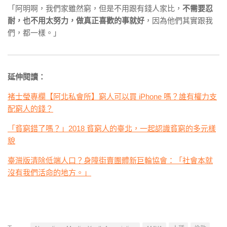
「阿明啊，我們家雖然窮，但是不用跟有錢人家比，
不需要忍
耐，也不用太努力，做真正喜歡的事就好
，因為他們其實跟我
們，都一樣。」
延伸閱讀：
褚士瑩專欄【阿北私會所】窮人可以買 iPhone 嗎？誰有權力支
配窮人的錢？
「貧窮錯了嗎？」2018 貧窮人的臺北，一起認識貧窮的多元樣
貌
臺灣版清除低端人口？身障街賣團體新巨輪協會：「社會本就
沒有我們活命的地方。」