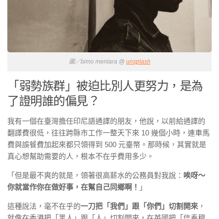
圖／bimo mentara @
unsplash
「弱勢族群」被迫比別人更努力，是為
了證明誰的偏見？
我有一個在臺灣擔任印尼語通譯的朋友，他說，以前給通譯的
翻譯費很低，往往跨縣市工作一整天下來 10 幾個小時，連車馬
費與誤餐費加起來都只領得到 500 元臺幣。那時候，其實就是
真心想幫助需要的人，根本不在乎費用多少。
「但是最不爽的就是，領著很高薪水的公務員對我說：
唉呀～
你就當作你在做好事，在幫自己同鄉啊！
」
這種說法，毫不在乎的
一刀把「我們」跟「你們」切割開來
，
就像在香港把「黑人」跟「人」切割開來，在英國把「信奉穆