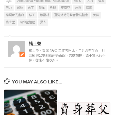
Tags:
Ahmadiyya Muslim Youth Association
AMYA
人種
倫敦
努力
弱勢
志工
新年
族群
東南亞
歧視
清潔
燦爛時光書店
移工
穆斯林
臺灣外籍勞動者發展協會
英國
褚士瑩
阿北望遠鏡
黑人
褚士瑩
褚士瑩，資深 NGO 工作者阿北，年近沒有半百，打
交道的公益組織超過百餘，喜歡胡搞，語不驚人死不
休，從來不怕吵架。
YOU MAY ALSO LIKE...