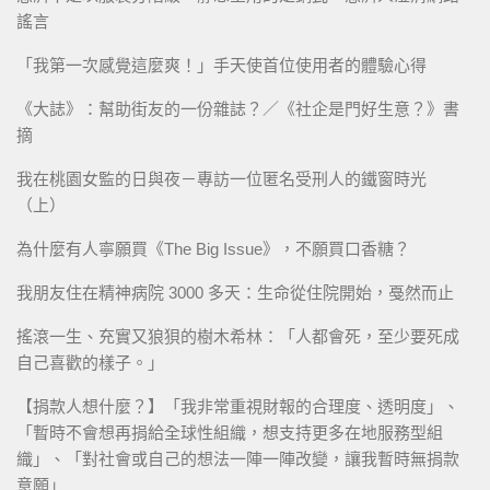
謠言
「我第一次感覺這麼爽！」手天使首位使用者的體驗心得
《大誌》：幫助街友的一份雜誌？／《社企是門好生意？》書
摘
我在桃園女監的日與夜－專訪一位匿名受刑人的鐵窗時光
（上）
為什麼有人寧願買《The Big Issue》，不願買口香糖？
我朋友住在精神病院 3000 多天：生命從住院開始，戞然而止
搖滾一生、充實又狼狽的樹木希林：「人都會死，至少要死成
自己喜歡的樣子。」
【捐款人想什麼？】「我非常重視財報的合理度、透明度」、
「暫時不會想再捐給全球性組織，想支持更多在地服務型組
織」、「對社會或自己的想法一陣一陣改變，讓我暫時無捐款
意願」