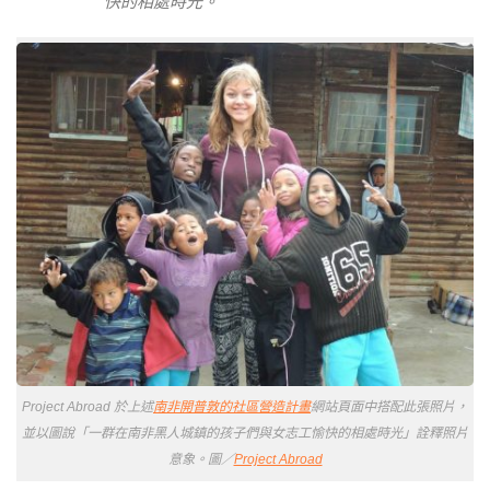
快的相處時光。
Project Abroad 於上述
南非開普敦的社區營造計畫
網站頁面中搭配此張照片，
並以圖說「一群在南非黑人城鎮的孩子們與女志工愉快的相處時光」詮釋照片
意象。圖／
Project Abroad